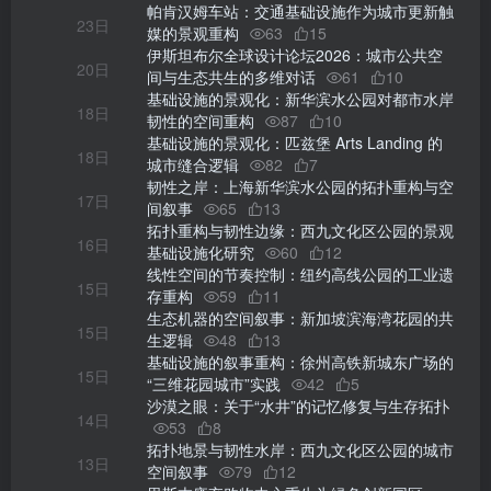
帕肯汉姆车站：交通基础设施作为城市更新触
23日
媒的景观重构
63
15
伊斯坦布尔全球设计论坛2026：城市公共空
20日
间与生态共生的多维对话
61
10
基础设施的景观化：新华滨水公园对都市水岸
18日
韧性的空间重构
87
10
基础设施的景观化：匹兹堡 Arts Landing 的
18日
城市缝合逻辑
82
7
韧性之岸：上海新华滨水公园的拓扑重构与空
17日
间叙事
65
13
拓扑重构与韧性边缘：西九文化区公园的景观
16日
基础设施化研究
60
12
线性空间的节奏控制：纽约高线公园的工业遗
15日
存重构
59
11
生态机器的空间叙事：新加坡滨海湾花园的共
15日
生逻辑
48
13
基础设施的叙事重构：徐州高铁新城东广场的
15日
“三维花园城市”实践
42
5
沙漠之眼：关于“水井”的记忆修复与生存拓扑
14日
53
8
拓扑地景与韧性水岸：西九文化区公园的城市
13日
空间叙事
79
12