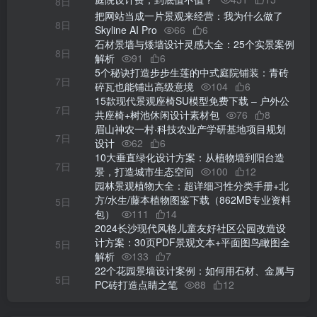
8日
把网站当成一片景观来经营：我为什么做了
8日
Skyline AI Pro
66
6
石材景墙与矮墙设计灵感大全：25个实景案例
8日
解析
91
6
5个秘诀打造步步生莲的中式庭院铺装：青砖
7日
碎瓦也能铺出高级意境
104
6
15款现代景观座椅SU模型免费下载 – 户外公
7日
共座椅+树池休闲设计素材包
76
8
眉山神农一村·科技农业产学研基地项目规划
7日
设计
62
6
10大垂直绿化设计方案：从植物墙到阳台造
7日
景，打造城市生态空间
100
12
园林景观植物大全：超详细习性分类手册+北
方/水生/藤本植物图鉴下载（862MB专业资料
5日
包）
111
14
2024长沙现代风格儿童友好社区公园改造设
计方案：30页PDF景观文本+平面图鸟瞰图全
5日
解析
133
7
22个花园景墙设计案例：如何用石材、金属与
5日
PC砖打造点睛之笔
88
12