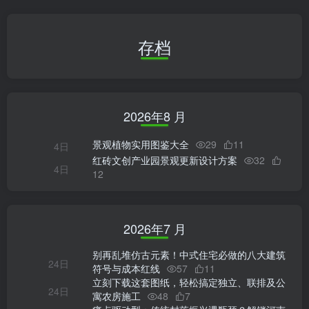
存档
2026年8 月
景观植物实用图鉴大全
29
11
4日
红砖文创产业园景观更新设计方案
32
4日
12
2026年7 月
别再乱堆仿古元素！中式住宅必做的八大建筑
24日
符号与成本红线
57
11
立刻下载这套图纸，轻松搞定独立、联排及公
24日
寓农房施工
48
7