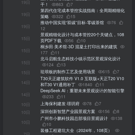
19日
干！
863
7
第四代住宅成本管控实战指南：全周期精细化
19日
策略
322
15
推动中国实现“双碳”目标-零碳茶馆
76
19日
12
景观精细化设计与成本管控20个关键点，108
15日
页PDF下载
56
10
桐乡田·美术馆-3D 混凝土打印出来的建筑
15日
177
11
北斗启航生态科技小镇示范区景观深化设计
15日
124
13
珐琅板的制作工艺及使用场景
615
7
15日
T30天正建筑软件 V1.0 互联版+天正T20 V10
14日
和T30 V1通用补丁
1840
11
DeepSeek AI：重塑未来景观设计的智能引擎
14日
233
11
上海保利建发·璟玥府
78
7
10日
深圳创新智慧产业园景观方案
156
8
10日
广州市小鹏科技园总部项目景观设计
138
10日
10
装修工程避坑⼤全（2024年，108页）
7日