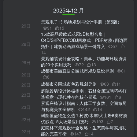
2025年12 月
景观电子书|场地规划与设计手册（第5版）
29日
91
15
15款高品质欧式花园3D模型合集｜
C4D/SKP/FBX/OBJ四格式｜PBR材质+四边面
29日
拓扑｜建筑动画游戏场景一键导入
57
14
景观铺装设计全攻略：美学、功能与环境协调
29日
的20个实用技巧
72
13
成都市美丽宜居公园城市规划建设导则
61
26日
8
成都市公园城市色彩规划导则
63
11
26日
庭院景墙设计终极指南：石材金属玻璃巧搭打
23日
造禅意与现代并存的核心景观
161
6
景观座椅设计指南：人体工学参数、空间布局
23日
与视觉美学全解析
142
14
树圈覆盖物怎么选？树皮/木屑/火山岩6类材质
22日
优缺点+5大场景应用技巧
193
7
庭院林下景观设计全攻略：生态美学与实用功
22日
能的完美平衡
147
14