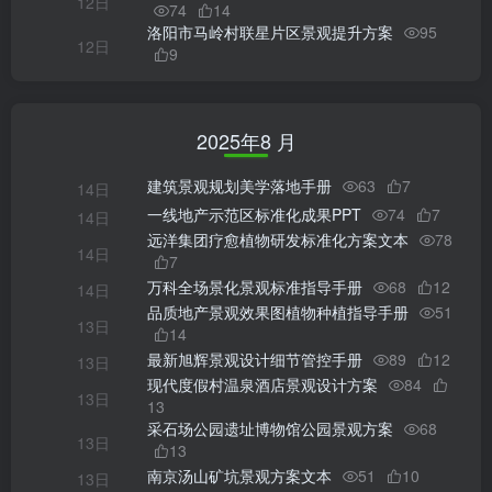
12日
74
14
洛阳市马岭村联星片区景观提升方案
95
12日
9
2025年8 月
建筑景观规划美学落地手册
63
7
14日
一线地产示范区标准化成果PPT
74
7
14日
远洋集团疗愈植物研发标准化方案文本
78
14日
7
万科全场景化景观标准指导手册
68
12
14日
品质地产景观效果图植物种植指导手册
51
13日
14
最新旭辉景观设计细节管控手册
89
12
13日
现代度假村温泉酒店景观设计方案
84
13日
13
采石场公园遗址博物馆公园景观方案
68
13日
13
南京汤山矿坑景观方案文本
51
10
13日