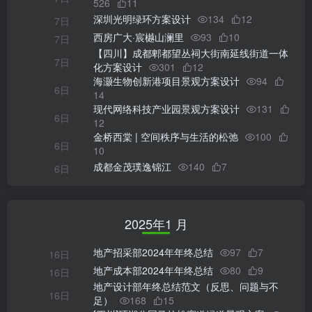
526
11
深圳光明绿环方案设计
134
12
7日
西房广大·宸樾山澜里
93
10
7日
【四川】成都郫都望丛祠大街南延线街道一体
7日
化方案设计
301
12
海灏生物创新港项目景观方案设计
94
6日
14
现代网络科技产业园景观方案设计
131
6日
12
金桥西棠 | 空间秩序与生活的松弛
100
6日
10
成都金茂璞逸锦江
140
7
6日
2025年1 月
地产招采部2024年年终总结
97
7
16日
地产成本部2024年年终总结
80
9
16日
地产设计部年终总结范文（反思、问题与不
16日
足）
168
15