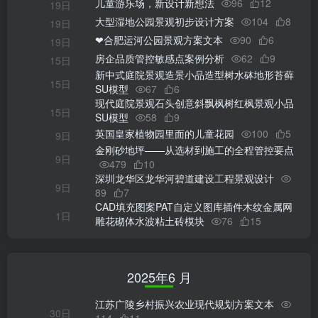
儿童游乐场，新设计新想法
96
12
19日
大型湿地公园景观初步设计方案
104
8
19日
❤合肥运河公园景观方案文本
90
6
19日
房企品质管控敏感点案例分析
62
9
15日
新中式庭院景观造景小品造型树水砵地形苔藓
15日
SU模型
67
6
现代庭院景观石头创意斜飘枫树红枫景观小品
15日
SU模型
58
9
英国皇家植物园里面的儿童花园
100
5
9日
金刚砂地坪——从选材到施工的全程管控要点
9日
479
10
深圳龙华区龙华河碧道建设工程景观设计
9日
89
7
CAD填充图案PAT自定义图库插件木纹金属网
1日
雕花砌体水波粘土砖模块
76
15
2025年6 月
江苏广陵乡村振兴农业现代规划方案文本
30日