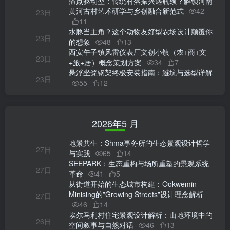
痛点驱动型：传统村落振兴遇瓶颈？解锁河南
黄河古村艺术研学与乡创融合新范式
42
23日
11
水豚当主角？这个动物友好型农场设计颠覆你
23日
的想象
48
13
西安午子镇风雷仪表厂⽂创小镇（农+商+文
23日
+旅+居）概念策划方案
34
7
悬浮坐凳钢架终极安装指南：避坑与选型详解
23日
55
12
2026年5 月
地景共生：Shma事务所的生态景观设计哲学
27日
与实践
65
14
SEEPARK：生态重构与场所重塑的景观系统
27日
革命
41
5
从街道开始的生态城市构建：Ookwemin
Minising的”Growing Streets”设计理念解析
27日
46
14
埃尔马利村住宅景观设计解析：山地环境中的
26日
空间叙事与自然对话
46
13