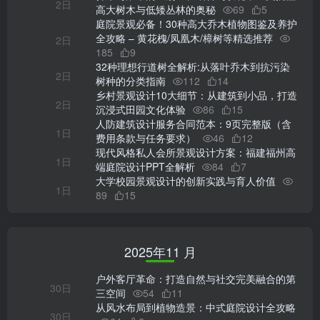
2日
高大树木与低矮丛林的奥秘
69
5
庭院景观必备！30种高大乔木植物图鉴及养护
全攻略 – 黄花槐/凤凰木/樟树等精选推荐
2日
185
9
32种理想行道树全解析:从落叶乔木到抗污染
2日
树种的分类指南
112
14
乡村景观设计10大细节：从建筑到小品，打造
2日
沉浸式田园文化体验
86
15
人防建筑设计服务合同范本：9页完整版（含
1日
费用条款与任务要求）
46
12
现代风格私人会所景观设计方案：福建福州高
1日
端庭院设计PPT全解析
84
7
大学校园景观设计的创新实践与育人价值
1日
89
15
2025年11 月
户外客厅革命：打造自然与社交完美融合的第
30日
三空间
54
11
从风水布局到植物造景：中式庭院设计全攻略
30日