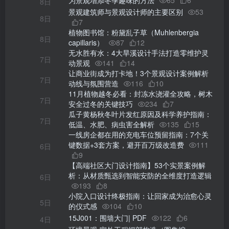
为景观增添冬季趣味的方法
65
6
8日
景观建筑师与景观设计师的主要区别
53
8日
7
植物图书馆：粉黛乱子草（Muhlenbergia
8日
capillaris）
87
12
无水胜有水：4大旱溪设计手法打造零维护灵
7日
动景观
141
14
让商业街成为打卡地！3个景观设计案例解析
7日
动线与氛围营造
116
10
11月植物越冬必看：封冻水浇灌全攻略，树木
7日
安全过冬的关键技巧
234
7
瓜子黄杨秋冬叶片发红原因及科学养护指南：
7日
低温、水肥、病虫害全解析
135
15
一线房企都在用的充电车位预留指南：7个关
键数据+3套方案，避开百万级改造费
111
6日
9
【高端社区大门设计指南】53个实景案例解
析：从材质甄选到智能安防的全维度打造逻辑
6日
193
8
小院入口设计终极指南：让回家成为治愈心灵
5日
的仪式感
104
10
15J001：围墙大门| PDF
122
6
4日