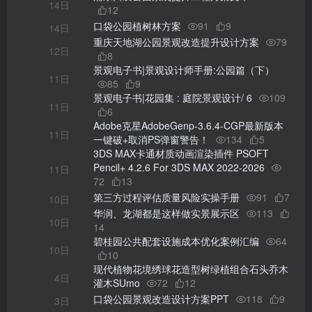
14日
12
口袋公园植树林方案
91
9
14日
重庆天地湖公园景观改造提升设计方案
79
12日
8
景观电子书|景观设计师手册:公园篇（下）
11日
85
9
景观电子书|花园集 : 庭院景观设计/ 6
109
11日
6
Adobe克星AdobeGenp-3.6.4-CGP最新版本
11日
一键破+取消PS弹窗警告！
134
5
3DS MAX卡通材质动画渲染插件 PSOFT
Pencil+ 4.2.6 For 3DS MAX 2022-2026
11日
72
13
第三方过程评估质量风险实操手册
91
7
10日
华润、龙湖都是这样做实景展示区
113
10日
14
碧桂园公共配套设施成本优化案例汇编
64
10日
10
现代植物花境绣球花造型树绿植组合石头乔木
4日
灌木SUmo
72
12
口袋公园景观改造设计方案PPT
118
9
3日