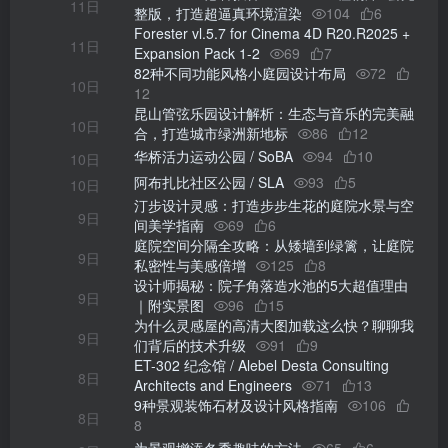
11日
整版，打造超逼真环境渲染
104
6
Forester vl.5.7 for Cinema 4D R20.R2025 +
11日
Expansion Pack 1-2
69
7
82种不同功能风格小庭园设计布局
72
10日
12
昆山管弦乐园设计解析：生态与音乐的完美融
10日
合，打造城市绿洲新地标
86
12
华桥活力运动公园 / SoBA
94
10
10日
阿布扎比社区公园 / SLA
93
5
10日
汀步设计灵感：打造步步生花的庭院水景与空
9日
间美学指南
69
6
庭院空间分隔全攻略：从矮墙到绿篱，让庭院
9日
私密性与美感倍增
125
8
设计师揭秘：院子角落造水池的5大超值理由
9日
｜附实景图
96
15
为什么灵感屋的高清大图加载这么快？聊聊我
9日
们背后的技术升级
91
9
ET-302 纪念馆 / Alebel Desta Consulting
8日
Architects and Engineers
71
13
9种景观装饰石材及设计风格指南
106
8日
8