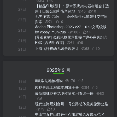
64
6
【精品SU模型】：原木系廊架与器材组合 | 适
27日
用于口袋公园和街角绿地
45
10
无界·有趣·共融 ——融创新生代景观社交空间
27日
探索
71
10
Adobe Photoshop 2026 v27.1.0 中文高级版
21日
by vposy, m0nkrus
1007
14
[景观素材] 淡彩风格露营帐篷与户外家具组合
21日
PSD (含透明通道)
61
6
上海飞行棋幼儿园景观设计
68
10
21日
2025年9 月
8款常见地被植物
179
5
19日
园林景观工程成本测算手册
94
5
12日
最新园林花卉花境植物实用查询手册
82
12日
6
现代道路规划台州一号公路总体最美旅游公路
12日
79
13
中山市五桂山红色生态旅游融合发展示范区