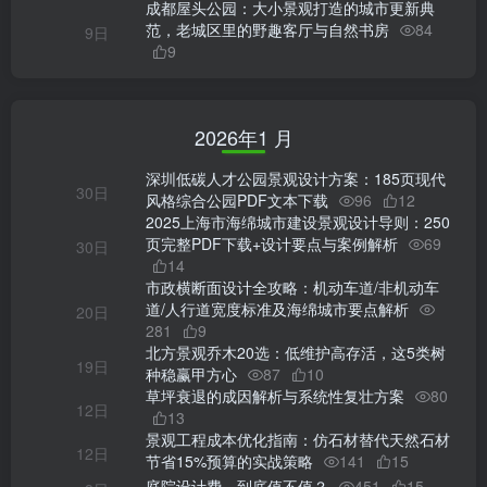
成都屋头公园：大小景观打造的城市更新典
范，老城区里的野趣客厅与自然书房
84
9日
9
2026年1 月
深圳低碳人才公园景观设计方案：185页现代
30日
风格综合公园PDF文本下载
96
12
2025上海市海绵城市建设景观设计导则：250
页完整PDF下载+设计要点与案例解析
69
30日
14
市政横断面设计全攻略：机动车道/非机动车
道/人行道宽度标准及海绵城市要点解析
20日
281
9
北方景观乔木20选：低维护高存活，这5类树
19日
种稳赢甲方心
87
10
草坪衰退的成因解析与系统性复壮方案
80
12日
13
景观工程成本优化指南：仿石材替代天然石材
12日
节省15%预算的实战策略
141
15
庭院设计费，到底值不值？
451
15