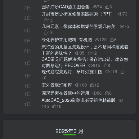
园桥汀步CAD施工图合集
74
6
12日
开封市历史街区修复实践探索（PPT）
73
12日
15
几何元素，带你体验燃爆的景观几何美!
75
8日
13
绿化养护常用肥料–有机肥
125
6
8日
您打造的儿童区景观设计，是不是同样蕴藏着
8日
丰富的趣味性？
95
12
CAD常见问题解决:警告: 保存时出错。建议您
1日
对图形运行 RECOVER
615
8
现代庭院景观灯、草坪灯施工图
119
1日
10
室外景观灯图库
100
12
1日
圆形元素在景观中的运用
86
6
1日
AutoCAD_2026剔除非必要组件精简版
1日
145
10
2025年3 月