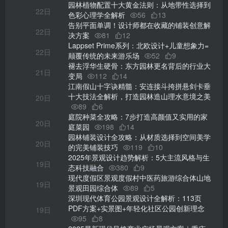
园林植物配置十大黄金法则：从地带性选择到
22日
色彩心理学全解析
56
13
告别平面单调！设计师都在收藏的铺装创意解
22日
决方案
81
12
Lappset Prime系列：北欧设计+儿童想象力=
22日
颠覆传统的未来游乐场
52
9
褪去浮华生硬骨：东方园林更名背后的行业大
21日
变局
112
14
江南假山十字诀精髓：安连接斗挎拼悬剑卡垂
十大技法全解析，打造园林造山理水意境之美
20日
89
6
庭院种菜全攻略：7步打造高颜值又实用的家
20日
庭菜园
198
14
园林铺装设计全攻略：从材质选择到空间美学
20日
的完美铺装技巧
119
10
2025年景观设计趋势解析：5大主流风格与生
19日
态科技融合
380
9
现代度假区景观度假村中医药旅游综合体山地
19日
景观田园综合体
89
5
深圳现代体育公园景观设计全解析：113页
PDF方案+实景图+年轻化社区公园创新理念
19日
95
8