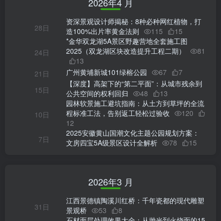
2026年4 月
资深景观设计师揭秘：8种必种网红植物，打
28日
造100%出片率黄金法则
115
15
*金华双龙湖5A景区野趣营地全套施工图
2025（双龙湖区块改造提升工程二期）
81
24日
13
广州黄埔新城101绿榕公园
67
7
21日
【深度】高架下的“第二平面”：从城市残余到
15日
公共空间的权利回归
48
13
园林软景施工避坑指南：从土方到草坪的全流
程标准工法，告别返工轻松过验收
120
10日
12
2025安徽黄山国潮文化主题公园规划方案：
7日
文房四宝5A级景区设计全解析
78
15
2026年3 月
江西景德镇陶溪川红桥：千年瓷都的现代雕塑
31日
景观桥
53
8
石材面层处理效果大全：从抛光到火烧面的15