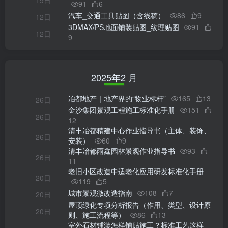
19日
91
6
汽车_交通工具贴图（含线稿）
86
9
12日
3DMAX/PS地面铺装贴图_纹理贴图
91
12日
9
2025年2 月
冶都地产｜地产界的“物业标杆”
165
13
26日
金沙集团景观工程施工标准化手册
151
26日
12
清丰冶都精建中心作业指导书（主体、装饰、
26日
安装）
60
9
清丰冶都雨鑫园林景观作业指导书
93
26日
11
老旧小区改造中适老化应用研发标准化手册
20日
119
5
城市景观微改造指南
108
7
20日
屋顶绿化专项分析报告（作用、类型、设计原
20日
则、施工流程等）
86
13
室外石材铺装怎样铺贴施工？标准工艺这样