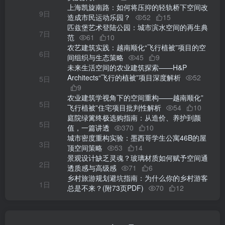
上海凯旋南路：如何将压抑的轻轨桥下空间改
9日
造成市民运动乐园？
52
15
匹兹堡艺术登陆公园：城市滨水空间的再生典
7日
范
61
10
农艺建筑实践：越南顺化“飞行植被”项目的空
6日
间组织与生态策略
45
9
未来生活空间的农业建筑探索——H&P
Architects“飞行的植被”项目深度解析
52
5日
9
农业建筑学视角下的空间重构——越南顺化”
5日
飞行植被”住宅项目批判性解析
54
10
庭院绿篱终极选购指南：从造价、养护到颜
5日
值，一篇讲透
370
10
城市密度重构实验：墨西哥学生公寓46B的屋
3日
顶空间策略
53
14
景观设计缺乏灵魂？玻璃材质如何赋予空间通
2日
透质感与高级感
71
6
乡村旅游规划避坑指南：为什么你的乡村游客
1日
总是不来？(附73页PDF)
70
12