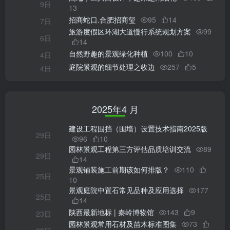
9日
13
招商蛇口.合肥招商玺
95
14
7日
旅游度假区环湖大道慢行系统规划方案
99
6日
14
自然野趣的景观绿化种植
100
10
4日
庭院景观的细节处理之收边
257
5
4日
2025年4 月
建设工程围挡（围墙）设置技术指南2025版
29日
96
10
园林景观工程第三方评估品质培训交流
89
29日
14
景观铺装施工前期该如何排版？
110
25日
10
景观庭院中置石常见品种及应用选择
177
25日
14
陕西最新地标 | 秦岭博物馆
143
9
23日
园林景观常用石材及苗木标准图集
73