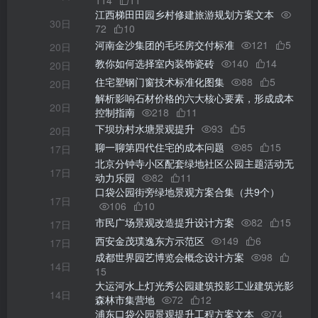
114
11
江西梯田田园乡村修建旅游规划方案文本
30日
72
10
河南金沙集团的毛坯房交付标准
121
5
20日
教你如何选择室内装饰瓷砖
140
14
20日
住宅塑钢门窗技术标准化图集
88
5
20日
解析影响石材价格的六大核心要素，形成成本
20日
控制指南
218
11
下坝坊村水塘景观提升
93
5
20日
聊一聊第四代住宅的成本问题
85
15
17日
北京分钟寺小区配套绿地社区公园主题活动无
17日
动力乐园
82
11
口袋公园街旁绿地景观方案合集（共9个）
17日
106
10
市民广场景观改造提升设计方案
82
15
17日
西安金茂璞逸东方示范区
149
6
17日
成都世界园艺博览会概念设计方案
98
14日
15
大运河水上灯光秀公园建筑投影工业建筑光影
14日
森林市集营地
72
12
浦东口袋公园景观提升工程方案文本
74