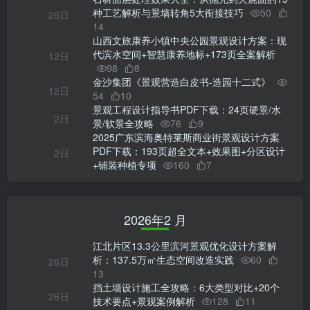
种工艺解析与景墙转角5大衔接技巧
50
26日
14
山西文旅康养小镇中央公园景观设计方案：现
代滨水空间+智慧康养地标+173页全案解析
12日
98
8
金沙集团《景观营造白皮书-造园十二式》
12日
54
10
景观工程设计指导书PDF下载：24页硬景/水
2日
景/软景全攻略
76
9
2025广东滨海奥特莱斯商业街景观设计方案
PDF下载：193页超全文本+效果图+分区设计
2日
+铺装种植专项
160
7
2026年2 月
江北片区13.3公里滨河景观优化设计方案解
析：137.5万㎡生态空间改造实践
60
26日
13
挡土墙设计施工全攻略：6大类型对比+20个
26日
技术要点+景观案例解析
128
11