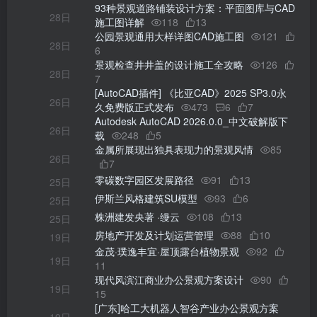
93种景观道路铺装设计方案：平面图库与CAD
28日
施工图详解
118
13
公园景观通用大样详图CAD施工图
121
28日
6
景观检查井井盖的设计施工全攻略
126
28日
7
[AutoCAD插件] 《比亚CAD》2025 SP3.0永
26日
久免费版正式发布
473
6
7
Autodesk AutoCAD 2026.0.0_中文破解版下
26日
载
248
5
金属所展现出独具表现力的景观风情
85
26日
7
零碳数字园区发展路径
91
13
25日
伊斯兰风格建筑SU模型
93
6
25日
株洲建发央著 ·缦云
108
13
25日
房地产开发及计划运营管理
88
10
19日
金茂·璞逸丰宜·屋顶露台植物景观
92
19日
11
现代风滨江商业办公景观方案设计
90
19日
15
[广东]哈工大机器人智谷产业办公景观方案