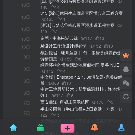
[四川]环湖公园马拉松赛道绿道景观方案
13日
148
14
313 [浙江]休闲生态廊道景区慢步道工程方案
13日
125
11
[浙江]云梦花谷核心景区漫步道工程方案
13日
119
7
东莞 · 中海松湖云锦
117
13
13日
AI设计工作流设计师必学
152
13
13日
德达绿城 · 瑧月兰庭丨 每一眼皆是绿意盎然的
9日
诗情画意
159
8
绿意环抱的慢生活泳池度假社区 曼谷 NUE
9日
112
14
中文版 | Enscape 4.2.1. 88渲染器-完美破解
8日
版
369
10
中建工地最新技术：新型保温材料，降本增
8日
效！
147
9
西安曲江· 唐顿庄园示范区
170
5
7日
半山公园带（半山仙径+盐田森活）方案
7日
122
15
大学城绿道（山林公园绿道）景观方案设计
7日
139
5
合肥龙湖·亚伦央璟颂
136
9
7日