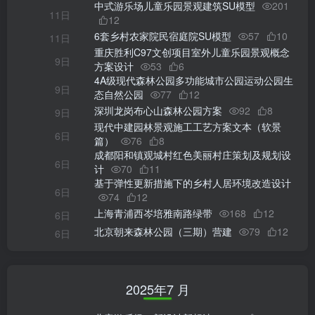
中式游乐场儿童乐园景观建筑SU模型
201
11日
12
6套乡村农家院民宿庭院SU模型
57
10
11日
重庆胜利C97文创项目室外儿童乐园景观概念
9日
方案设计
53
6
4A级现代森林公园多功能城市公园运动公园生
9日
态自然公园
77
12
深圳龙岗布心山森林公园方案
92
8
9日
现代中建园林景观施工工艺方案文本（软景
6日
篇）
76
8
成都阳和镇观城村红色美丽村庄策划及规划设
6日
计
70
11
基于弹性更新措施下的乡村人居环境改造设计
6日
74
12
上海青浦西岑培雅南路绿带
168
12
6日
北京朝来森林公园（三期）营建
79
12
6日
2025年7 月