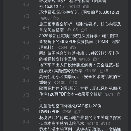
环境景观-室外工程细部构造（图集编
4日
号:15J012-1）
132
8
环境景观:绿化种植设计(图集编号:03J012-2)
4日
60
5
施工图审查全解析：强制性要求、核心内容及
4日
常见问题指南
105
6
2025最新住宅项目规范深度解读：施工图审
查视角下的49页PDF实务指南（10MB工程管
4日
理资料）
64
9
网红氛围感台阶打造秘籍：5种设计技巧让你
3日
的楼梯秒变打卡圣地
105
7
地下车库出入口设计要点解析：安全规范+智
3日
能系统+高颜值案例分享
169
15
高端住宅小区围墙设计：安全艺术与品质的三
3日
重蜕变
100
10
陕西高档住宅景观设计方案：现代风格第四代
住宅126页PDF文本+效果图全解析
71
3日
9
儿童活动空间标准化CAD模块22例
3日
DWG+PDF
66
7
花境设计如何成为地产景观的突围关键？探索
2日
低成本高美感的花境艺术
140
12
乔木与灌木的区别：从银杏到玫瑰，一文搞懂