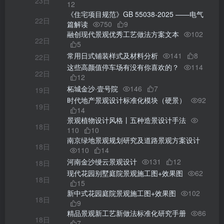
23日
12
《住宅项目规范》GB 55038-2025 ——电气
22日
篇解读
750
9
融创现代景观优秀工艺做法方案文本
102
22日
5
常用日式铺装样式及材料分析
141
8
22日
这些高颜值停车场有没有你喜欢的？
114
22日
12
柘城金沙·壹号院
146
7
19日
时代地产景观设计标准化模块（硬景）
92
19日
14
景观植物设计风格丨五种造景设计手法
18日
110
10
南京绿地景观规划研究及道路景观方案设计
18日
110
14
河南金沙缦云景观设计
131
12
18日
现代花园别墅庭院景观施工图+效果图
62
18日
15
新中式花园庭院景观施工图+效果图
102
18日
9
精品景观新工艺新做法标准化研究手册
86
18日
7