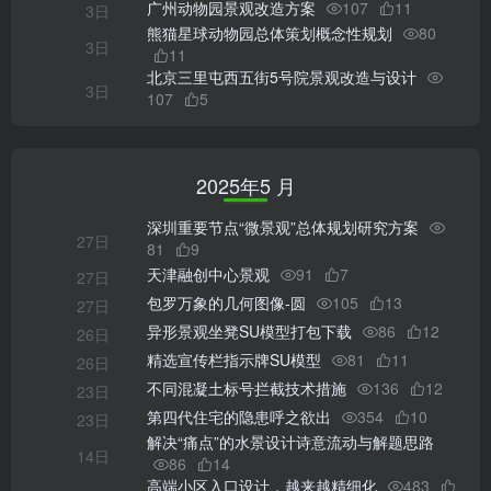
广州动物园景观改造方案
107
11
3日
熊猫星球动物园总体策划概念性规划
80
3日
11
北京三里屯西五街5号院景观改造与设计
3日
107
5
2025年5 月
深圳重要节点“微景观”总体规划研究方案
27日
81
9
天津融创中心景观
91
7
27日
包罗万象的几何图像-圆
105
13
27日
异形景观坐凳SU模型打包下载
86
12
26日
精选宣传栏指示牌SU模型
81
11
26日
不同混凝土标号拦截技术措施
136
12
23日
第四代住宅的隐患呼之欲出
354
10
23日
解决“痛点”的水景设计诗意流动与解题思路
14日
86
14
高端小区入口设计，越来越精细化
483