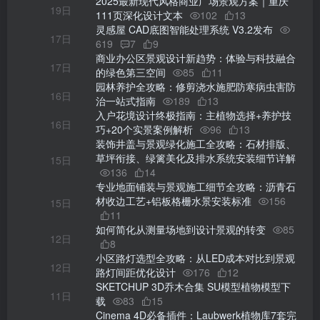
2025最新现代风格商业广场景观方案｜重庆
19日
111页深化设计文本
102
13
灵感屋 CAD底图智能处理系统 V3.2发布
17日
619
7
9
商业办公区景观设计新趋势：体验与科技融合
17日
的绿色第三空间
85
11
园林养护全攻略：修剪浇水施肥防寒病虫害防
16日
治一站式指南
189
13
入户花境设计终极指南：主植物选择+养护技
16日
巧+20个实景案例解析
96
13
装饰井盖与景观绿化施工全攻略：石材排版、
草坪衔接、绿篱美化及排水系统安装细节详解
15日
136
14
专业地面铺装与景观施工细节全攻略：沥青石
材收边工艺+铝板格栅水景安装标准
156
15日
11
如何简化从测量场地到设计景观的转变
85
12日
8
小区路灯选型全攻略：从LED成本对比到景观
12日
路灯间距优化设计
176
12
SKETCHUP 3D乔木合集 SU模型植物模型下
11日
载
83
15
Cinema 4D必备插件：Laubwerk植物库7套完