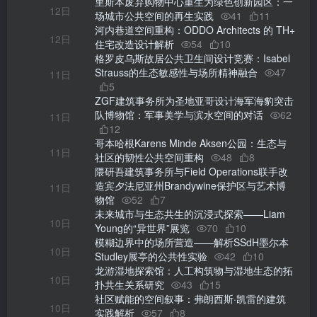
里斯本废弃购物中心重生为绿色创新园区：一
12日
场城市公共空间的再生实践
41
11
河内巷道空间重构：ODDO Architects 的 TH+
12日
住宅改造设计解析
54
10
格罗皮乌斯故居公共卫生间设计竞赛：Isabel
Strauss的生态敏感性与场所精神融合
47
11日
5
ZGF建筑事务所为圣地亚哥设计海军海豹突击
队博物馆：军事美学与滨水空间的对话
62
11日
12
哥本哈根Karens Minde Aksen公园：生态与
11日
社区的韧性公共空间重构
48
8
隈研吾建筑事务所与Field Operations联手改
造宾夕法尼亚州Brandywine保护区与艺术博
11日
物馆
52
7
未来城市与生态共生的沉浸式探索——Liam
10日
Young的“异世界”展览
70
10
模糊边界中的场所营造——解析SSdH墨尔本
10日
Studley展亭的公共性实验
42
10
龙游湿地探索馆：人工构筑物与湿地生态的拓
10日
扑共生关系研究
43
15
社区赋能的空间叙事：弗朗西斯·凯雷的建筑
10日
实践解析
57
8