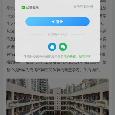
育才四小于2005年成立时有30个班，总建筑面积11000
账号密码登录
记住登录
平方米，是一所建筑优美环境舒适的低密度小学校。但规划
中没有体育馆、游泳池、地下停车场等设施。近年来随着学
登录
生人数的增加，已扩大到35个班级，建筑面积却没有变化。
从深圳学校建设的最新规划标准来看，四小的总建筑面积远
社交账号登录
不及同规模的新建小学。目前教师办公室、专业教室和体育
设施短缺，一些部位的设施老旧残坡的问题也较严重。虽然
在“百校焕新”的框架下很难增加建筑面积，但我们可以在修
使用社交账号登录即表示同意
用户协议
、
隐私声明
缮的同时，通过局部改造激活校内未被充分利用的空间，使
整个校园成为充满不同空间体验的新型学习、生活场所。