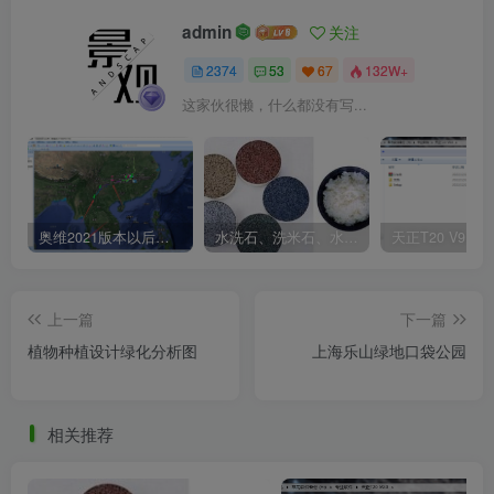
admin
关注
2374
53
67
132W+
这家伙很懒，什么都没有写...
奥维2021版本以后不能用谷歌地图？最新解决办法苹果安卓电脑
水洗石、洗米石、水刷石、水磨石、胶粘石傻傻分不清楚
上一篇
下一篇
植物种植设计绿化分析图
上海乐山绿地口袋公园
相关推荐