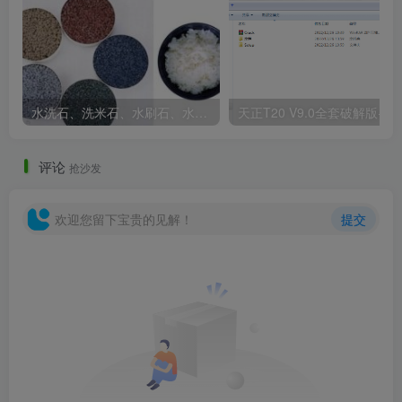
水洗石、洗米石、水刷石、水磨石、胶粘石傻傻分不清楚
天正T20 V9
评论
抢沙发
欢迎您留下宝贵的见解！
提交
学校建筑规范中，为了应对噪音和确保充足日照，两栋