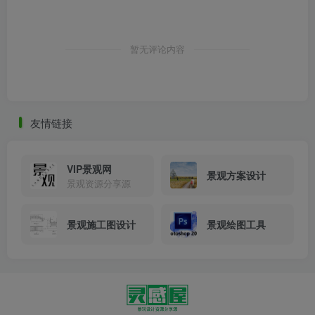
教室建筑间距需超过25米，根据这项规定，所有小学基本上
都有内庭院。因为毗邻教室，学生在课间短短10分钟也可以
暂无评论内容
高效地使用内庭院。然而在很多情况下，作为“孩子们学习场
所”兼具空间魅力的庭院设计却很少。我们在两个庭院中加入
了空间装置，以设计一个有吸引力的活动场所。这提高了孩
友情链接
子们课间活动的热情，身心得到放松和焕新，对课堂学习产
生积极影响。
VIP景观网
景观方案设计
景观资源分享源
景观施工图设计
景观绘图工具