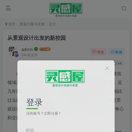
首页
景观方案与灵感
正文
从景观设计出发的新校园
admin
关注
私信
3年前发布
0
248
44
自2018年深圳启动8+1新校园行动计划以来，学校建筑
领域开始了一场变革，学习环境回应新时代的教育理念。近
几年新建的高密度学校，其教学配套设施也与时俱进，相比
登录
过去建造的学校有较大不同。在“百校焕新”中，我们通过景
观设计的手法，为老学校的学生提供一个“通过体感、好奇心
没有账号？立即注册
和交流来学习”的新校园。
邮箱