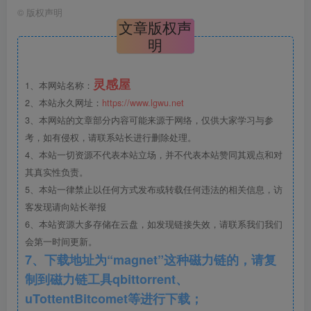
©
版权声明
文章版权声
明
育才四小校园内北侧有一栋行政楼，南侧有三栋教学楼，由
灵感屋
1、本网站名称：
走廊相连组成目字型平面。三栋教学楼围合出的两个内庭院
2、本站永久网址：
https://www.lgwu.net
之前设计较单调，没有人气；庭院二楼的露台上的架空木地
3、本网站的文章部分内容可能来源于网络，仅供大家学习与参
板多处积水渗漏，而且学生在上面活动会产生噪音，影响附
考，如有侵权，请联系站长进行删除处理。
4、本站一切资源不代表本站立场，并不代表本站赞同其观点和对
近班级教学和休息。
其真实性负责。
5、本站一律禁止以任何方式发布或转载任何违法的相关信息，访
客发现请向站长举报
6、本站资源大多存储在云盘，如发现链接失效，请联系我们我们
会第一时间更新。
7、下载地址为“magnet”这种磁力链的，请复
制到磁力链工具qbittorrent、
uTottentBitcomet等进行下载；