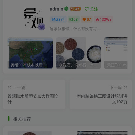
admin
关注
2374
53
67
132W+
这家伙很懒，什么都没有写...
奥维2021版本以后不能用谷歌地图？最新解决办法苹果安卓电脑
水洗石、洗米石、水刷石、水磨石、胶粘石傻傻分不清楚
上一篇
下一篇
景观跌水雕塑节点大样图设
室内装饰施工图设计培训讲
计
义102页
相关推荐