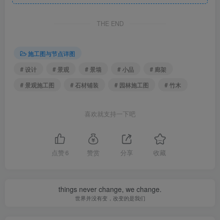
当地面构造与龙骨的连接是有支墩式做法时，排水随地面、
THE END
楼面坡度至地板收口或楼面排水口，收口处间隔2米预留30
排水口。若不做支墩，龙骨应隔2米留50缝做为过水洞。
施工图与节点详图
# 设计
# 景观
# 景墙
# 小品
# 廊架
# 景观施工图
# 石材铺装
# 园林施工图
# 竹木
喜欢就支持一下吧
点赞
6
赞赏
分享
收藏
户外防腐竹木、防腐木平台施工图画法介绍-2
things never change, we change.
世界并没有变，改变的是我们
防腐木地板常用做法：常用的防腐木的规格为Lx150x50，长
度根据实际项目深化设计。