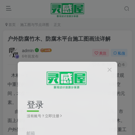
首页
施工图与节点详图
正文
户外防腐竹木、防腐木平台施工图画法详解
admin
关注
私信
6年前发布
0
5417
6
木材一直是人们常用的户外材料，用途非常广泛，是景观
中重要的原材料。木平台、木栈道是景观中常见的休闲空
间，木坐凳、木栏杆以及廊架等园建小品是景观中重要的元
登录
素。
由于天然的户外木材越来越稀缺，价格也越来越高。市
没有账号？立即注册
面上相继出现很多替代用品，如重组的竹木，合成的塑木。
户外防腐竹材，又称“竹重组型材”或“竹丝板”是将竹材多重工
邮箱