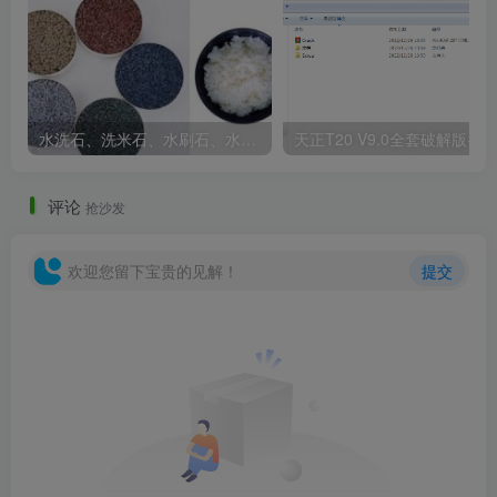
户外防腐竹木、防腐木平台施工图画法介绍-3
防腐竹木地板常用做法：常用的防腐竹木的规格为
1500x140x18，实际情况要根据厂家提供材料尺寸为准。
水洗石、洗米石、水刷石、水磨石、胶粘石傻傻分不清楚
天正T20 V9
评论
抢沙发
欢迎您留下宝贵的见解！
提交