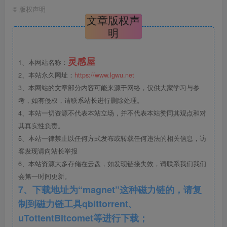
©
版权声明
文章版权声
明
灵感屋
1、本网站名称：
2、本站永久网址：
https://www.lgwu.net
3、本网站的文章部分内容可能来源于网络，仅供大家学习与参
考，如有侵权，请联系站长进行删除处理。
4、本站一切资源不代表本站立场，并不代表本站赞同其观点和对
其真实性负责。
5、本站一律禁止以任何方式发布或转载任何违法的相关信息，访
客发现请向站长举报
6、本站资源大多存储在云盘，如发现链接失效，请联系我们我们
户外防腐竹木、防腐木平台施工图画法介绍-1
会第一时间更新。
7、下载地址为“magnet”这种磁力链的，请复
地面做法按常规处理方式即可，从整体看防腐竹木、防腐木
制到磁力链工具qbittorrent、
地板做法可分为无支墩式和有支墩式两种做法。常用做法为
uTottentBitcomet等进行下载；
无支墩式钢龙骨和有支墩式木龙骨做法。