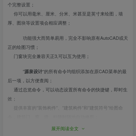
个完整设置；
你可以用毫米、厘米、分米、米甚至是英寸来绘图，墙
厚、图块等设置项会相应调整；
功能强大而简单易用，完全不影响原有AutoCAD或天
正的绘图习惯；
门窗块完全兼容天正3,可以互为使用；
“
源泉设计
“的所有命令均组织添加在原CAD菜单的最
后一项，以方便查阅；
通过总览命令，可以动态设置所有命令的快捷键，即时生
效；
提供丰富的”装饰构件”、”建筑构件”和”建筑符号”绘图命
令，建筑门、窗、墙、柱随时随地自动修剪；
提供类似 ACDSee 的图库管理，操作直观、维护方便；
展开阅读全文