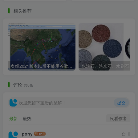
相关推荐
奥维2021版本以后不能用谷歌地图？最新解决办法苹果安卓电脑
水
评论
共8条
欢迎您留下宝贵的见解！
提交
只看作者
最新
最热
pony
0