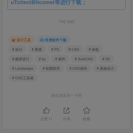
uTottentBitcomet等进行下载；
THE END
设计工具
常用软件下载
# 设计
# 景观
# PS
# CAD
# 绿色
# 建筑设计
# su
# 插件
# AutoCAD
# AE
# Landscape
# 绘图软件
# CAD插件
# 源泉设计
# CAD工具箱
喜欢就支持一下吧
点赞
11
分享
收藏