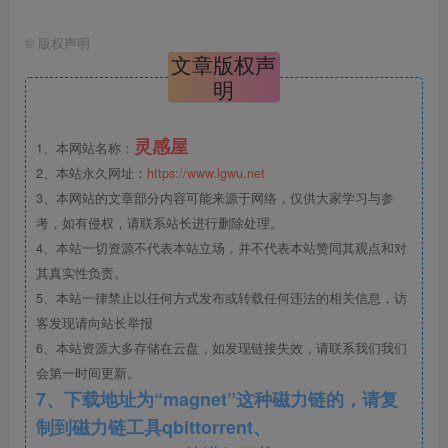
强化了 AutoCAD 的部分基本功能，如”文字处理、尺
©
版权声明
寸标注、图层管理、编辑与绘图”等等；
文章版权声
内置了将图元导入Google Earth(谷歌地球)的转换程序。
明
灵感屋
1、本网站名称：
2、本站永久网址：
https://www.lgwu.net
安装教程：
如何安装源泉设计CAD插件(适用CAD2023)-
3、本网站的文章部分内容可能来源于网络，仅供大家学习与参
灵感屋 (lgwu.net)
考，如有侵权，请联系站长进行删除处理。
4、本站一切资源不代表本站立场，并不代表本站赞同其观点和对
其真实性负责。
此处内容已隐藏，请评论后刷新页面查看.
5、本站一律禁止以任何方式发布或转载任何违法的相关信息，访
客发现请向站长举报
6、本站资源大多存储在云盘，如发现链接失效，请联系我们我们
会第一时间更新。
7、下载地址为“magnet”这种磁力链的，请复
制到磁力链工具qbittorrent、