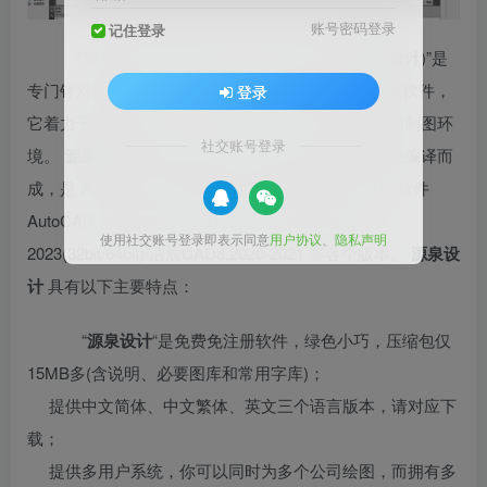
账号密码登录
记住登录
“源泉建筑与装饰设计CAD工具箱(简称:
源泉设计
)”是
专门针对建筑设计、装饰设计及相关专业的辅助绘图软件，
登录
它着力于为用户打造了一个简单、易用、快捷的CAD制图环
社交账号登录
境。
源泉设计
的核心是由 Visual LISP 语言编写再经编译而
成，是 AutoDesk 公司的著名计算机辅助设计(CAD)软件
AutoCAD 的外挂程序，可运行于 AutoCAD2004-
使用社交账号登录即表示同意
用户协议
、
隐私声明
2023(32bit/64bit)/浩辰CAD8,2020-2021 等各个版本。
源泉设
计
具有以下主要特点：
“
源泉设计
“是免费免注册软件，绿色小巧，压缩包仅
15MB多(含说明、必要图库和常用字库)；
提供中文简体、中文繁体、英文三个语言版本，请对应下
载；
提供多用户系统，你可以同时为多个公司绘图，而拥有多