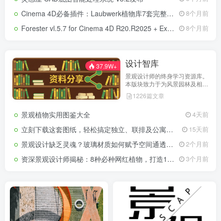
工具下载，助您高效完成景观项
目。
Cinema 4D必备插件：Laubwerk植物库7套完整版，打造超逼真环境渲染
8个月前
Forester vl.5.7 for Cinema 4D R20.R2025 + Expansion Pack 1-2
8个月前
设计智库
37.9W+
景观设计师的终身学习资源库。
本版块致力于为风景园林及相关
专业的学生和从业者提供高质量
1226篇文章
的学习资料。内容涵盖最新国家
规范与行业标准、国内外专业电
景观植物实用图鉴大全
4天前
子书籍、考研复习重点与快题真
题、手绘视频教程、施工工艺图
立刻下载这套图纸，轻松搞定独立、联排及公寓农房施工
15天前
解以及植物配置图鉴等。无论您
是需要通过考试，还是希望提升
景观设计缺乏灵魂？玻璃材质如何赋予空间通透质感与高级感
2个月前
职场专业技能，这里都有您所需
的知识储备。
资深景观设计师揭秘：8种必种网红植物，打造100%出片率黄金法则
3个月前