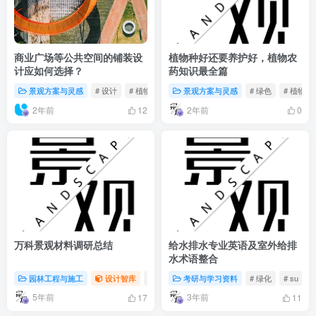
商业广场等公共空间的铺装设
植物种好还要养护好，植物农
计应如何选择？
药知识最全篇
景观方案与灵感
# 设计
# 植物
# 选择
景观方案与灵感
# 绿色
# 植物
2年前
2年前
12
0
万科景观材料调研总结
给水排水专业英语及室外给排
水术语整合
园林工程与施工
设计智库
# 景观
# 万科
考研与学习资料
# 景观材料
# 绿化
# su
#
5年前
3年前
17
11