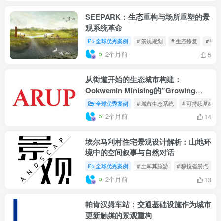
SEEPARK：生态重构与场所重塑的景
观系统革命
全球优秀案例
# 景观规划
# 生态修复
# 韧
2个月前
5
从街道开始的生态城市构建：
Ookwemin Minising的”Growing
Streets”设计理念解析
全球优秀案例
# 城市生态系统
# 可持续基础设
2个月前
14
埃尔马利村住宅景观设计解析：山地环
境中的空间叙事与自然对话
全球优秀案例
# 土耳其旅游
# 穆拉省景点
#
2个月前
13
帕肯汉姆车站：交通基础设施作为城市
更新触媒的景观重构