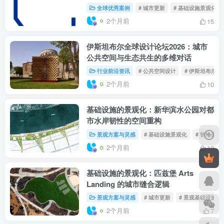
全球优秀案例
# 城市更新
# 基础设施景观化
2个月前
15
伊斯坦布尔全球设计论坛2026：城市
公共空间与生态共生的多维对话
行业前沿资讯
# 公共空间设计
# 伊斯坦布尔设
2个月前
10
基础设施的景观化：新华滨水公园对都
市水岸韧性的空间重构
景观方案与灵感
# 基础设施景观化
# 韧性景观
2个月前
10
基础设施的景观化：匹兹堡 Arts
Landing 的城市缝合逻辑
景观方案与灵感
# 城市更新
# 景观基础设施
2个月前
7