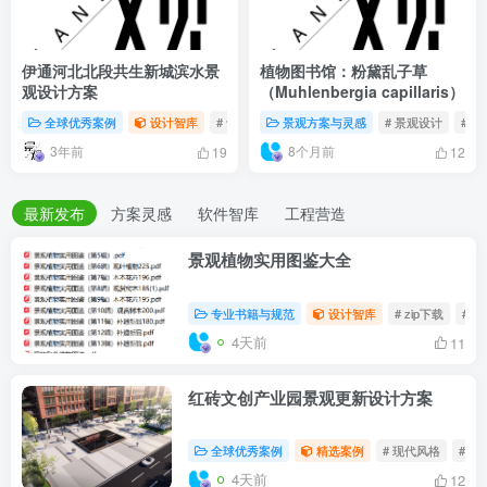
伊通河北北段共生新城滨水景
植物图书馆：粉黛乱子草
观设计方案
（Muhlenbergia capillaris）
全球优秀案例
设计智库
# 设计
# 景观
景观方案与灵感
# 景观设计
# 景观设计
# 
3年前
8个月前
19
12
最新发布
方案灵感
软件智库
工程营造
景观植物实用图鉴大全
专业书籍与规范
设计智库
# zip下载
# 
4天前
11
红砖文创产业园景观更新设计方案
全球优秀案例
精选案例
# 现代风格
# 重
4天前
12