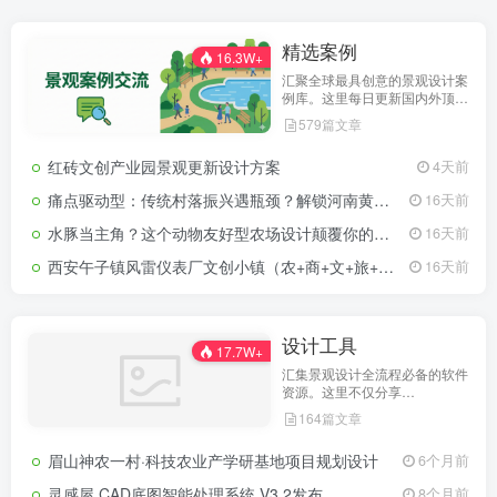
精选案例
16.3W+
汇聚全球最具创意的景观设计案
例库。这里每日更新国内外顶尖
的园林景观方案，涵盖现代简约
579篇文章
居住区、城市公共空间、商业综
合体及特色文旅小镇等多种类
红砖文创产业园景观更新设计方案
4天前
型。提供高清实景图、总平面
图、分析图及完整方案文本下
痛点驱动型：传统村落振兴遇瓶颈？解锁河南黄河古村艺术研学与乡创融合新范式
16天前
载，为您的设计构思提供无限灵
感。
水豚当主角？这个动物友好型农场设计颠覆你的想象
16天前
西安午子镇风雷仪表厂⽂创小镇（农+商+文+旅+居）概念策划方案
16天前
设计工具
17.7W+
汇集景观设计全流程必备的软件
资源。这里不仅分享
AutoCAD、SketchUp、
164篇文章
Lumion、Photoshop、Rhino
等主流设计与渲染软件的安装
眉山神农一村·科技农业产学研基地项目规划设计
6个月前
包，还提供各类提升效率的实用
插件、汉化补丁、材质库及辅助
灵感屋 CAD底图智能处理系统 V3.2发布
8个月前