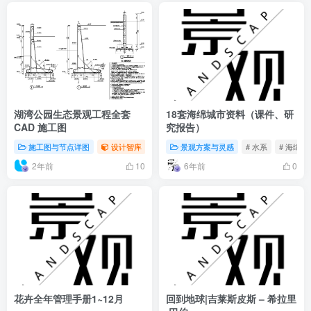
湖湾公园生态景观工程全套
18套海绵城市资料（课件、研
CAD 施工图
究报告）
施工图与节点详图
设计智库
# 设计
景观方案与灵感
# 景观
# CAD
# 水系
# 海绵城
2年前
6年前
10
0
花卉全年管理手册1~12月
回到地球|吉莱斯皮斯 – 希拉里