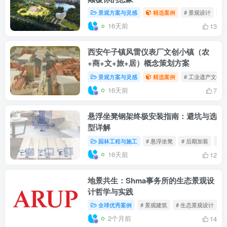
景观方案与灵感
精选案例
# 景观设计
#
16天前
13
西安午子镇风雷仪表厂⽂创小镇（农
+商+文+旅+居）概念策划方案
景观方案与灵感
精选案例
# 工业遗产文创
16天前
7
悬浮坐凳钢架终极安装指南：避坑与选
型详解
园林工程与施工
# 悬浮坐凳
# 后期加装
# 
16天前
12
地景共生：Shma事务所的生态景观设
计哲学与实践
全球优秀案例
# 景观建筑
# 生态景观设计
2个月前
14