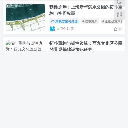
韧性之岸：上海新华滨水公园的拓扑重
构与空间叙事
景观方案与灵感
# 城市更新
# 基础设施景观化
2个月前
13
拓扑重构与韧性边缘：西九文化区公园
的景观基础设施化研究
景观方案与灵感
# 景观基础设施
# 韧性景观
2个月前
12
线性空间的节奏控制：纽约高线公园的
工业遗存重构
景观方案与灵感
# 场所记忆
# 工业废墟
# 
2个月前
11
生态机器的空间叙事：新加坡滨海湾花
园的共生逻辑