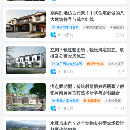
别再乱堆仿古元素！中式住宅必做的八
大建筑符号与成本红线
考研与学习资料
# 中式仿古住宅
# 高端改善赛
15天前
11
立刻下载这套图纸，轻松搞定独立、联
排及公寓农房施工
施工图与节点详图
设计智库
# 农房施工图
15天前
7
痛点驱动型：传统村落振兴遇瓶颈？解
锁河南黄河古村艺术研学与乡创融合新
范式
景观方案与灵感
精选案例
# 中式景观
#
16天前
11
水豚当主角？这个动物友好型农场设计
颠覆你的想象