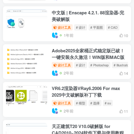
Autodesk AutoCAD 2026.0.0_中文破
解版下载
设计工具
# 设计
# PS
# CAD
1年前
5
T30天正建筑软件 V1.0 互联版+天正
T20 V10和T30 V1通用补丁
设计工具
# CAD
# 选择
# AutoCAD
1年前
11
中文版 | Enscape 4.2.1. 88渲染器-完
美破解版
设计工具
# 设计
# 平面图
# CAD
1年前
10
Adobe2025全家桶正式稳定版已破！