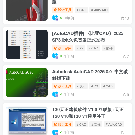
新版本一键破+取消PS弹窗警告！
设计工具
# PS
# 选择
# AE
1年前
5
3DS MAX卡通材质动画渲染插件
PSOFT Pencil+ 4.2.6 For 3DS MAX
2022-2026
设计工具
# 设计
# PS
# 插件
1年前
13
AutoCAD_2026剔除非必要组件精简
版
设计工具
# CAD
# AutoCAD
1年前
10
[AutoCAD插件] 《比亚CAD》2025
SP3.0永久免费版正式发布
设计智库
# PS
# CAD
# 插件
1年前
7