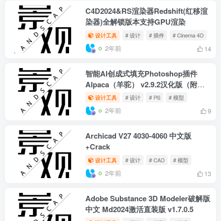
Autodesk AutoCAD 2025破解版下载
已适配Ai人工智能
设计工具
# 设计
# PS
# CAD
2年前
6
AI绘画工具Stable Diffusion v4.6 附
AMD显卡专用
设计工具
# 模型
# 插件
2年前
9
C4D2024&RS渲染器Redshift(红移渲
染器)全解锁版本支持GPU渲染
设计工具
# 设计
# 插件
# Cinema 4D
2年前
14
智能AI创成式填充Photoshop插件
Alpaca（羊驼） v2.9.2汉化版（附使