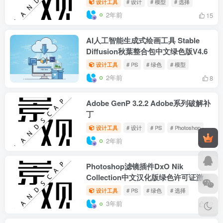
用教程）
设计工具
# 设计
# PS
# 模型
2年前
9
Archicad V27 4030-4060 中文版
+Crack
设计工具
# 设计
# CAD
# 模型
2年前
13
Adobe Substance 3D Modeler破解版
中文 Md2024激活直装版 v1.7.0.5
设计工具
# 设计
# 模型
# 选择
2年前
15
AI人工智能生成式绘画工具 Stable
Diffusion秋葉整合包中文绿色版V4.6
设计工具
# PS
# 绿色
# 模型
2年前
8