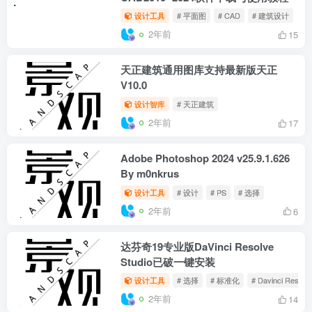
一键安装永久激活！WIN版和MAC版
设计工具
# 设计
# Photoshop
# Illustrator
2年前
14
VR6.2渲染器VRay6.2006 For max
2025中文破解版补丁下载
设计工具
# 模型
# 选择
# su
2年前
11
天正建筑T20 V10.0破解版 for
CAD2010~2024软件下载与使用教程
设计工具
# 平面图
# CAD
# 建筑设计
2年前
15
天正建筑通用图库支持最新版天正
V10.0
设计智库
# 天正建筑
2年前
17