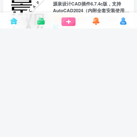
Adobe GenP 3.2.2 Adobe系列破解补
丁
设计工具
# 设计
# PS
# Photoshop
2年前
11
Photoshop滤镜插件DxO Nik
Collection中文汉化版绿色许可证激活
v6.6.0
设计工具
# PS
# 绿色
# 选择
3年前
12
源泉设计CAD插件6.7.4c版，支持
AutoCAD2024（内附全套安装使用教
程）
设计工具
# 设计
# CAD
# 插件
3年前
12
CAD填充图案制作插件
设计工具
# PS
# CAD
# 选择