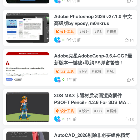
8个月前
9
Cinema 4D必备插件：Laubwerk植物
库7套完整版，打造超逼真环境渲染
设计工具
# 3D植物模型
# 建筑设计插件
#
8个月前
6
Forester vl.5.7 for Cinema 4D
R20.R2025 + Expansion Pack 1-2
设计工具
# 3DQUAKERS Forester
# Cinema
8个月前
7
Adobe Photoshop 2026 v27.1.0 中文
高级版by vposy, m0nkrus
设计工具
# 设计
# PS
# 模型
9个月前
14
Adobe克星AdobeGenp-3.6.4-CGP最