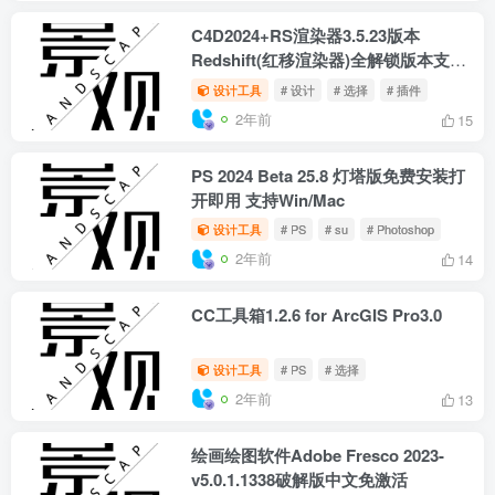
Adobe Photoshop 2024 v25.9.1.626
By m0nkrus
设计工具
# 设计
# PS
# 选择
2年前
6
达芬奇19专业版DaVinci Resolve
Studio已破一键安装
设计工具
# 选择
# 标准化
# Davinci Resolv
2年前
14
C4D2024+RS渲染器3.5.23版本
Redshift(红移渲染器)全解锁版本支持
GPU渲染
设计工具
# 设计
# 选择
# 插件
2年前
15
PS 2024 Beta 25.8 灯塔版免费安装打
开即用 支持Win/Mac