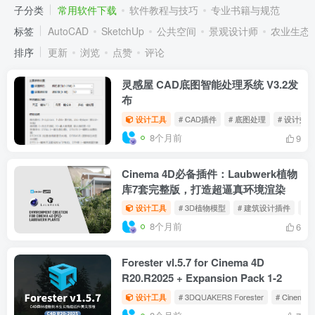
常用软件下载
共68篇
提供 AutoCAD, SketchUp, Lumion, Photoshop, Rhino 等主流景观设计
软件的安装包、汉化补丁及实用插件下载，亲测可用，高速下载。
分类
景观方案与灵感
施工图与节点详图
园林工程与施工
软
子分类
常用软件下载
软件教程与技巧
专业书籍与规范
标签
AutoCAD
SketchUp
公共空间
景观设计师
农业生态
排序
更新
浏览
点赞
评论
灵感屋 CAD底图智能处理系统 V3.2发
布
设计工具
# CAD插件
# 底图处理
# 设计效率