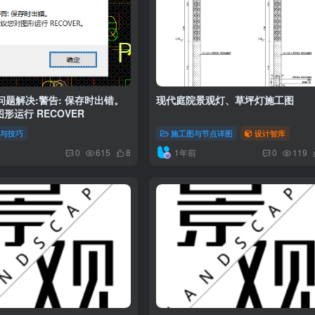
问题解决:警告: 保存时出错。
现代庭院景观灯、草坪灯施工图
形运行 RECOVER
程与技巧
施工图与节点详图
设计智库
1年前
0
615
8
0
119
观道路铺装设计方案：平面图库
公园景观通用大样详图CAD施工图