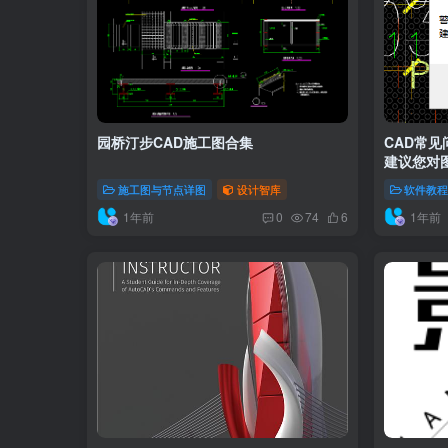
园桥汀步CAD施工图合集
CAD常见
建议您对图
施工图与节点详图
设计智库
软件教
1年前
1年前
0
74
6
AutoCAD_2026剔除非必要组件精简版
93种景