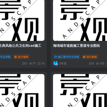
古典风格公共卫生间cad施工
海绵城市道路施工景观专业图纸
与节点详图
设计智库
施工图与节点详图
设计智库
2年前
0
77
14
0
155