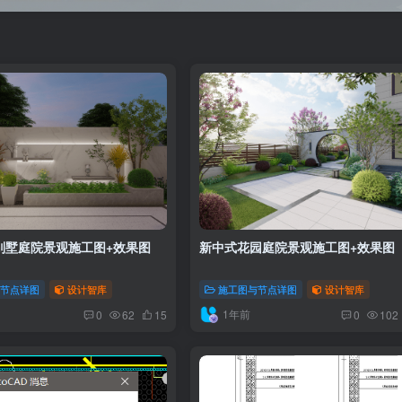
别墅庭院景观施工图+效果图
新中式花园庭院景观施工图+效果图
与节点详图
设计智库
施工图与节点详图
设计智库
1年前
0
62
15
0
102