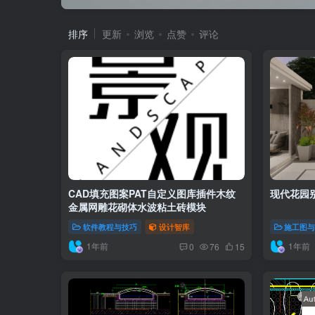
排序
更新
浏览
点赞
评论
CAD填充图案PAT自定义图库插件木纹
现代花园
金属网雕花砌体水波粘土砖模块
软件教程与技巧
设计智库
施工图
1年前
1年前
0
76
15