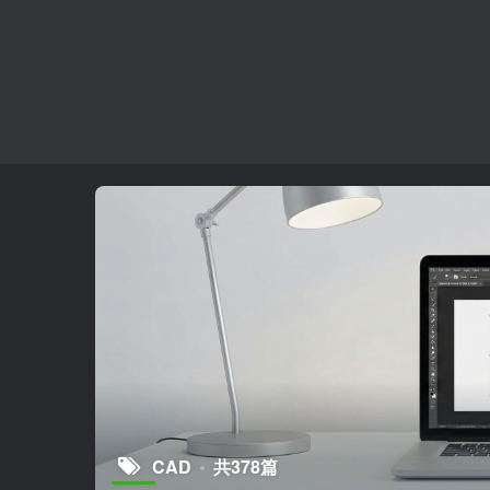
CAD
共378篇