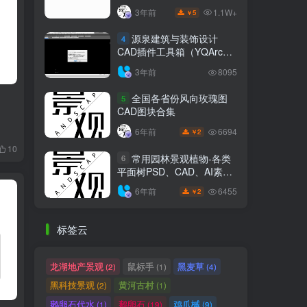
5
￥
源泉建筑与装饰设计
4
CAD插件工具箱（YQArch
6.7.4）
3年前
8095
全国各省份风向玫瑰图
5
CAD图块合集
6694
6年前
2
￥
10
常用园林景观植物-各类
6
平面树PSD、CAD、AI素材
线稿
6455
6年前
2
￥
标签云
龙湖地产景观
鼠标手
黑麦草
(2)
(1)
(4)
黑科技景观
黄河古村
(2)
(1)
鹅卵石代水
鹅卵石
鸡爪槭
(1)
(19)
(9)