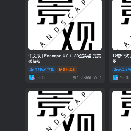
中文版 | Enscape 4.2.1. 88渲染器-完美
12套中式
破解版
图
常用软件下载
设计工具
施工图
1年前
2年前
0
369
10