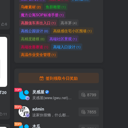
鸟瞰素材
鱼群雕塑
(2)
(1)
魔方公寓SOP标准手册
(1)
高颜值车库出入口
高羊茅
(1)
(4)
6
高线公园设计
高级感住宅小区围墙
(0)
(1)
高精度建模
高端社区景观
(0)
(1)
高端改善赛道
高端入口设计
(1)
(1)
高温作业安全管理
(1)
签到领取今日奖励
TOP1
灵感屋
T20
8799
灵感屋(www.lgwu.net)尽可能为每一位设计师提供更全面、更精致、更具有创意感的设计素材。努力成为景观设计师展示实力和互相学习的优质网络资源发布平台。
TOP2
admin
7855
11
这家伙很懒，什么都没有写...
TOP3
木瓜
2764
这家伙很懒，什么都没有写...