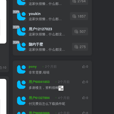
TOP4
youkin
1857
这家伙很懒，什么都没有写...
TOP5
用户12127023
507
这家伙很懒，什么都没有写...
TOP6
隐约于壁
275
这家伙很懒，什么都没有写...
pony
2个月前
0
10
非常需要,嘻嘻
用户60041853
2个月前
0
多谢楼主，资料很棒
用户61327894
4个月前
0
付完费后怎么下载插件呢
用户96983666
4个月前
0