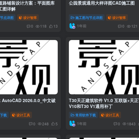
工图详解
与节点详图
设计智库
施工图与节点详图
设计智库
1年前
0
118
13
0
121
k AutoCAD 2026.0.0_中文破
T30天正建筑软件 V1.0 互联版+天正
V10和T30 V1通用补丁
件下载
设计工具
常用软件下载
设计工具
1年前
0
248
5
0
1843