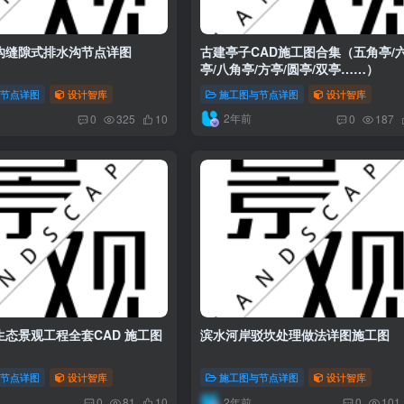
沟缝隙式排水沟节点详图
古建亭子CAD施工图合集（五角亭/
亭/八角亭/方亭/圆亭/双亭……）
与节点详图
设计智库
施工图与节点详图
设计智库
2年前
0
325
10
0
187
态景观工程全套CAD 施工图
滨水河岸驳坎处理做法详图施工图
与节点详图
设计智库
施工图与节点详图
设计智库
2年前
0
81
10
0
101