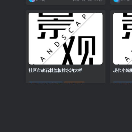
社区市政石材盖板排水沟大样
现代小院
施工图与节点详图
设计智库
施工图
2年前
2年前
0
136
9
友情链接