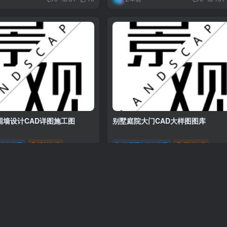
围墙设计CAD详图施工图
别墅庭院大门CAD大样图图库
与节点详图
设计智库
施工图与节点详图
设计智库
2年前
0
131
8
0
73
加载更多