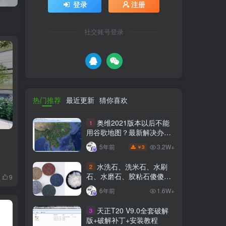
社交账号登录
热门推荐
最近更新
猜你喜欢
奥维2021版本以后不能
1
用谷歌地图？最新解决办法
苹果安卓电脑
3.2W+
5年前
3
￥
水洗石、洗米石、水刷
2
石、水磨石、胶粘石傻傻分
9
不清楚
6年前
1.6W+
天正T20 V9.0全套破解
3
版+破解补丁+安装教程
1.1W+
3年前