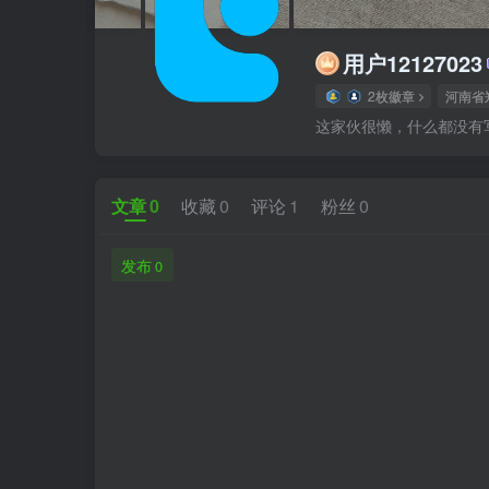
用户12127023
2枚徽章
河南省
这家伙很懒，什么都没有写.
文章
0
收藏
0
评论
1
粉丝
0
发布
0