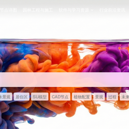
节点详图
园林工程与施工
软件与学习资源
行业前沿资讯
水景观
居住区
SU模型
CAD节点
植物配置
景观
过程
未