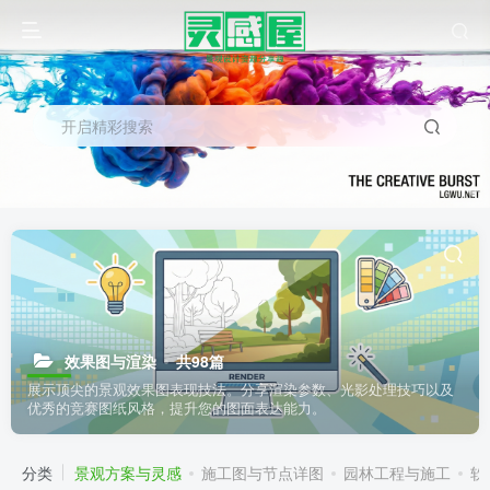
开启精彩搜索
效果图与渲染
共98篇
展示顶尖的景观效果图表现技法。分享渲染参数、光影处理技巧以及
优秀的竞赛图纸风格，提升您的图面表达能力。
分类
景观方案与灵感
施工图与节点详图
园林工程与施工
软