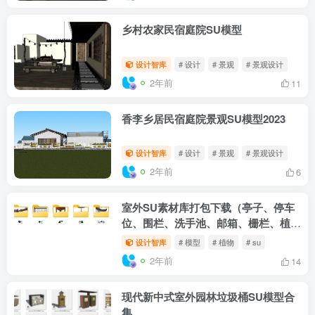
乡村农家民宿庭院SU模型
设计智库
# 设计
# 景观
# 景观设计
2年前
11
香李乡居民宿庭院景观SU模型2023
设计智库
# 设计
# 景观
# 景观设计
2年前
6
室外SU素材库打包下载（亭子、停车
位、围栏、洗手池、邮箱、栅栏、植
物、桌子、座凳）
设计智库
# 模型
# 植物
# su
2年前
14
现代新中式室外园林垃圾桶SU模型合
集