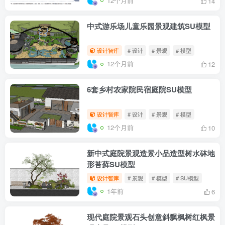
12个月前
14
中式游乐场儿童乐园景观建筑SU模型
设计智库
# 设计
# 景观
# 模型
12个月前
12
6套乡村农家院民宿庭院SU模型
设计智库
# 设计
# 景观
# 模型
12个月前
10
新中式庭院景观造景小品造型树水砵地
形苔藓SU模型
设计智库
# 景观
# 模型
# SU模型
1年前
6
现代庭院景观石头创意斜飘枫树红枫景