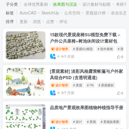
子分类
全球优秀案例
效果图与渲染
设计素材与贴图
考研与
标签
AutoCAD
SketchUp
公共空间
景观设计师
农业生态
排序
更新
浏览
点赞
评论
15款现代景观座椅SU模型免费下载 –
户外公共座椅+树池休闲设计素材包
设计智库
# 景观SU模型
# 室外座椅
# 现代
6个月前
8
[景观素材] 淡彩风格露营帐篷与户外家
具组合PSD (含透明通道)
设计智库
# 景观
# PS
# 景观素材
9个月前
6
品质地产景观效果图植物种植指导手册
设计智库
# 设计
# 景观
# 景观效果图