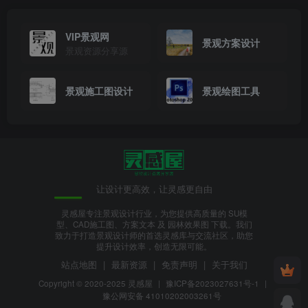
VIP景观网
景观方案设计
景观资源分享源
景观施工图设计
景观绘图工具
让设计更高效，让灵感更自由
灵感屋专注景观设计行业，为您提供高质量的 SU模
型、CAD施工图、方案文本 及 园林效果图 下载。我们
致力于打造景观设计师的首选灵感库与交流社区，助您
提升设计效率，创造无限可能。
站点地图
|
最新资源
|
免责声明
|
关于我们
Copyright © 2020-2025
灵感屋
|
豫ICP备2023027631号-1
|
豫公网安备 41010202003261号