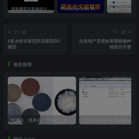
源泉建筑与装饰设计CAD插件工具箱（YQArch 6.7.4）
Photoshop 2024 Win|Mac 简体中文破解版安装包下载及安装教程
上一篇
下一篇
6套乡村农家院民宿庭院SU
品质地产景观效果图植物种
模型
植指导手册
相关推荐
水洗石、洗米石、水刷石、水磨石、胶粘石傻傻分不清楚
天正T20 V9
评论
抢沙发