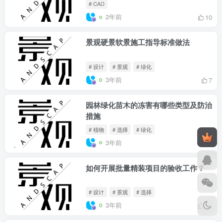
# CAD
2年前
10
景观硬景软景施工指导标准做法
# 设计
# 景观
# 绿化
3年前
7
园林绿化苗木的冻害有哪些类型及防治
措施
# 植物
# 选择
# 绿化
3年前
8
如何开展批量精装项目的验收工作？
# 设计
# 景观
# 选择
3年前
15