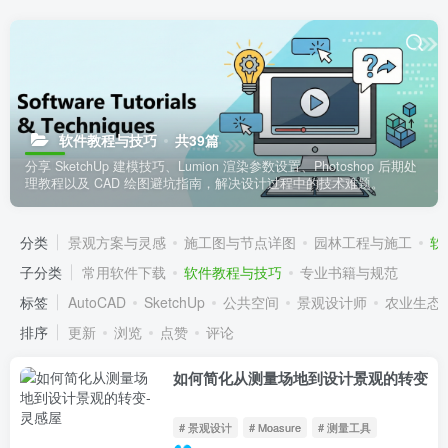
软件教程与技巧
共39篇
分享 SketchUp 建模技巧、Lumion 渲染参数设置、Photoshop 后期处
理教程以及 CAD 绘图避坑指南，解决设计过程中的技术难题。
分类
景观方案与灵感
施工图与节点详图
园林工程与施工
软
子分类
常用软件下载
软件教程与技巧
专业书籍与规范
标签
AutoCAD
SketchUp
公共空间
景观设计师
农业生态
排序
更新
浏览
点赞
评论
如何简化从测量场地到设计景观的转变
# 景观设计
# Moasure
# 测量工具