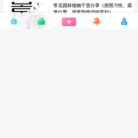
常见园林植物干货分享（按照习性、观
赏位置、观赏期等详细罗列）
# 绿色
# 红色
# 植物配置
3年前
11
如何利用adobe系列联动快速产出分析
类效果图
# 设计
# PS
# 植物
3年前
9
一分钟教你分清芦苇、芦竹、芦荻
# 绿色
# 植物
# 芦竹
3年前
6
如何保证后浇带混凝土质量？
# 模板支撑