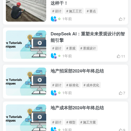
这样干！
# 设计
# 施工工艺
# 要点
1年前
7
DeepSeek AI：重塑未来景观设计的智
能引擎
# 设计
# 景观
# 景观设计
1年前
11
地产招采部2024年年终总结
# 设计
# 标准化
# 成本优化
1年前
7
地产成本部2024年年终总结
# 设计
# 模型
# 施工方案
1年前
9