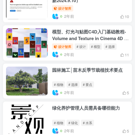
新2024.9.10）
设计智库
2年前
10
模型、灯光与贴图C4D入门基础教程-
Volume and Texture in Cinema 4D –
Transform Objects
设计智库
# 设计
# 模型
# 选择
2年前
11
园林施工│苗木反季节栽植技术要点
# 植物
# 选择
# 要点
2年前
5
绿化养护管理人员需具备哪些能力
# 植物
# 绿化
# 水系
2年前
5