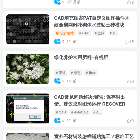
8个月前
8
CAD填充图案PAT自定义图库插件木
纹金属网雕花砌体水波粘土砖模块
设计智库
# CAD
# 选择
# su
1年前
15
绿化养护常用肥料–有机肥
# 景观
# 绿色
# 植物
1年前
6
CAD常见问题解决:警告: 保存时出
错。建议您对图形运行 RECOVER
# CAD
# AutoCAD
# AE
1年前
8
室外石材铺装怎样铺贴施工？标准工艺