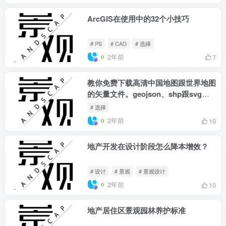
ArcGIS在使用中的32个小技巧
# PS
# CAD
# 选择
2年前
7
教你免费下载高清中国地图跟世界地图
的矢量文件。geojson、shp跟svg格
式都有
# 选择
2年前
10
地产开发在设计阶段怎么降本增效？
# 设计
# 景观
# 景观设计
2年前
10
地产居住区景观园林养护标准