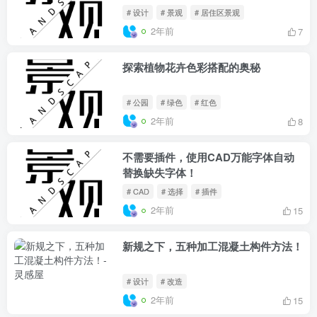
# 设计
# 景观
# 居住区景观
2年前
7
探索植物花卉色彩搭配的奥秘
# 公园
# 绿色
# 红色
2年前
8
不需要插件，使用CAD万能字体自动
替换缺失字体！
# CAD
# 选择
# 插件
2年前
15
新规之下，五种加工混凝土构件方法！
# 设计
# 改造
2年前
15