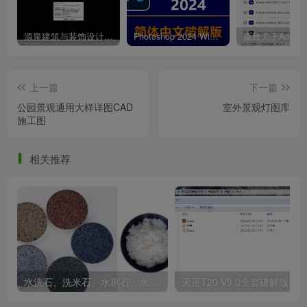
源泉建筑与装饰设计CAD插件工具箱（YQArch 6.7.4）
Photoshop 2024 Win|Mac 简体中文破解版安装包下载及安装教程
上一篇
下一篇
公园景观通用大样详图CAD
室外景观灯图库
施工图
93款景观道路铺装平面图库CAD图纸 (7).png
相关推荐
水洗石、洗米石、水刷石、水磨石、胶粘石傻傻分不清楚
天正T20 V9