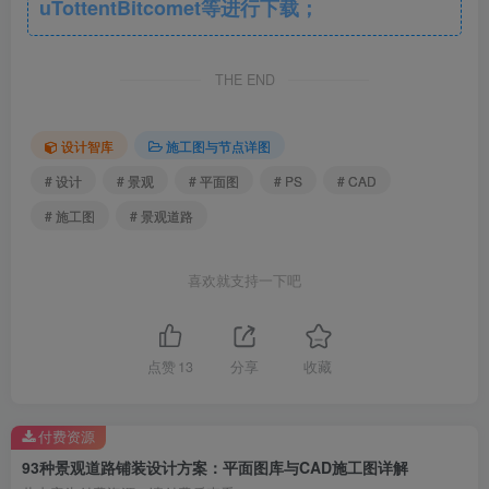
uTottentBitcomet等进行下载；
THE END
93款景观道路铺装平面图库CAD图纸 (4).png
设计智库
施工图与节点详图
# 设计
# 景观
# 平面图
# PS
# CAD
# 施工图
# 景观道路
喜欢就支持一下吧
点赞
13
分享
收藏
付费资源
93种景观道路铺装设计方案：平面图库与CAD施工图详解