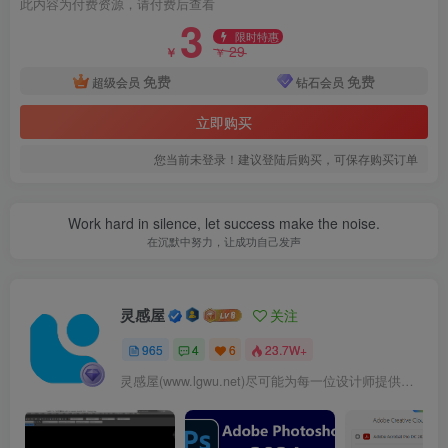
此内容为付费资源，请付费后查看
3
限时特惠
93款景观道路铺装平面图库CAD图纸 (5).png
29
￥
￥
免费
免费
超级会员
钻石会员
立即购买
您当前未登录！建议登陆后购买，可保存购买订单
Work hard in silence, let success make the noise.
在沉默中努力，让成功自己发声
93款景观道路铺装平面图库CAD图纸 (6).png
灵感屋
关注
965
4
6
23.7W+
灵感屋(www.lgwu.net)尽可能为每一位设计师提供更全面、更精致、更具有创意感的设计素材。努力成为景观设计师展示实力和互相学习的优质网络资源发布平台。