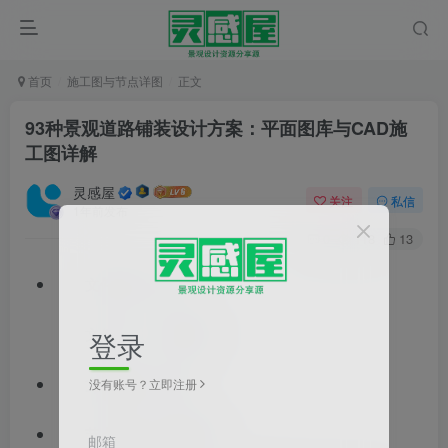
首页
施工图与节点详图
正文
93种景观道路铺装设计方案：平面图库与CAD施
工图详解
灵感屋
关注
私信
1年前发布
0
118
13
文件格式：dwg
文件大小：2.66MB
登录
文档类型：详图
没有账号？立即注册
节点类型：铺装做法
邮箱