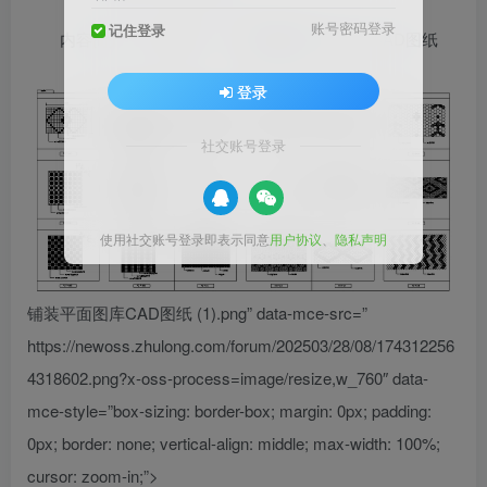
账号密码登录
记住登录
内容简介：93款景观
道路铺装
平面图库CAD图纸
登录
社交账号登录
使用社交账号登录即表示同意
用户协议
、
隐私声明
铺装平面图库CAD图纸 (1).png” data-mce-src=”
https://newoss.zhulong.com/forum/202503/28/08/174312256
4318602.png?x-oss-process=image/resize,w_760″ data-
mce-style=”box-sizing: border-box; margin: 0px; padding:
0px; border: none; vertical-align: middle; max-width: 100%;
cursor: zoom-in;”>