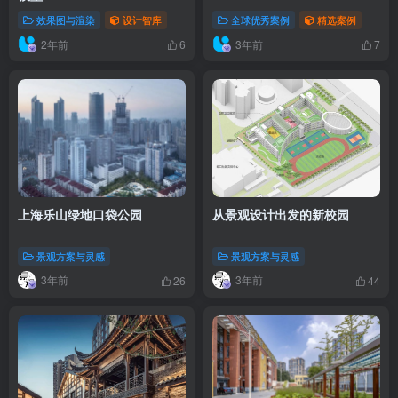
效果图与渲染
设计智库
全球优秀案例
精选案例
2年前
3年前
6
7
上海乐山绿地口袋公园
从景观设计出发的新校园
景观方案与灵感
景观方案与灵感
3年前
3年前
26
44