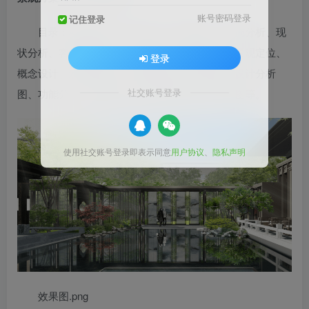
账号密码登录
记住登录
目录：项目解读、区位分析、交通分析、设施分析、现
状分析、客群需求分析、主题定位、建筑分析、景观定位、
登录
概念设计、示范区设计、规划总图、总平面图、设计分析
社交账号登录
图、功能分区、流线分析、滨河剖面分析、效果图等。
使用社交账号登录即表示同意
用户协议
、
隐私声明
效果图.png