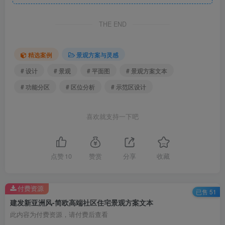
THE END
精选案例
景观方案与灵感
# 设计
# 景观
# 平面图
# 景观方案文本
全区总平面图.png
# 功能分区
# 区位分析
# 示范区设计
喜欢就支持一下吧
点赞
10
赞赏
分享
收藏
付费资源
已售 51
建发新亚洲风-简欧高端社区住宅景观方案文本
此内容为付费资源，请付费后查看