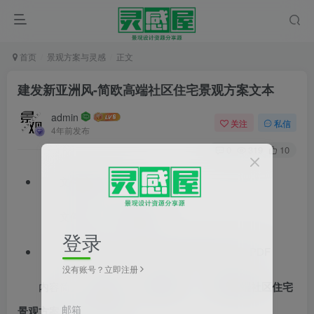
首页
景观方案与灵感
正文
建发新亚洲风-简欧高端社区住宅景观方案文本
admin
关注
私信
4年前发布
0
319
10
文件格式：pdf
文件大小：257.31MB
登录
景观方案文本 新中式风格 福建 高档住宅 PDF
没有账号？立即注册
内容简介：
[福建]
新亚洲风
–
简欧高端社区
住宅
邮箱
景观方案（PDF+118页）