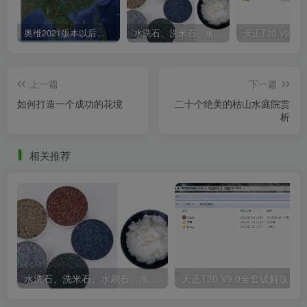
奥维2021版本以后不能用谷歌地图？最新解决办法苹果安卓电脑
水洗石、洗米石、水刷石、水磨石、胶粘石傻傻分不清楚
消防分析.png
上一篇
下一篇
如何打造一个成功的花境
二十个绝美的枯山水庭院赏
析
相关推荐
效果图.png
水洗石、洗米石、水刷石、水磨石、胶粘石傻傻分不清楚
天正T20 V9