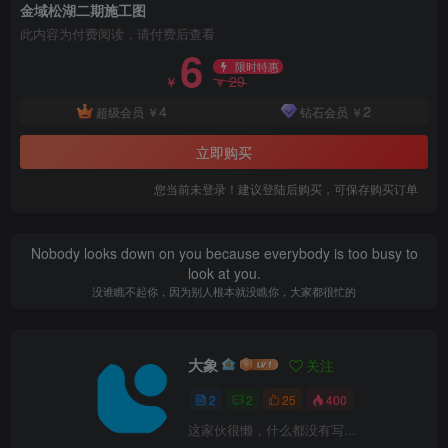
金域松湖二期施工图
此内容为付费阅读，请付费后查看
6
限时特惠
29
￥
￥
4
2
超级会员
￥
钻石会员
￥
立即购买
您当前未登录！建议登陆后购买，可保存购买订单
Nobody looks down on you because everybody is too busy to
look at you.
没谁瞧不起你，因为别人根本就没瞧你，大家都很忙的
大象
关注
2
2
25
400
这家伙很懒，什么都没有写...