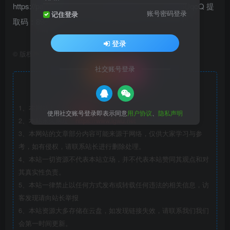
https://pan.baidu.com/s/1wgEMqqSMUncvNbJgD6UqcQ 提
账号密码登录
记住登录
取码：89c0
登录
©
版权声明
文章版权声
社交账号登录
明
灵感屋
1、本网站名称：
使用社交账号登录即表示同意
用户协议
、
隐私声明
2、本站永久网址：
https://www.lgwu.net
3、本网站的文章部分内容可能来源于网络，仅供大家学习与参
考，如有侵权，请联系站长进行删除处理。
4、本站一切资源不代表本站立场，并不代表本站赞同其观点和对
其真实性负责。
5、本站一律禁止以任何方式发布或转载任何违法的相关信息，访
客发现请向站长举报
6、本站资源大多存储在云盘，如发现链接失效，请联系我们我们
会第一时间更新。