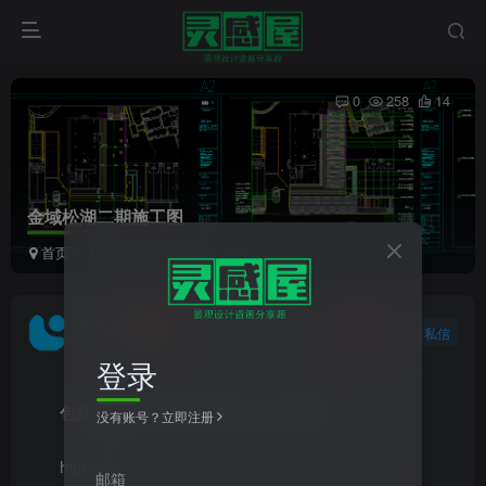
0
258
14
金域松湖二期施工图
首页
施工图与节点详图
正文
大象
关注
私信
3年前更新
登录
包括展示区大区的施工图纸，值得参考
没有账号？立即注册
http://链接：
邮箱