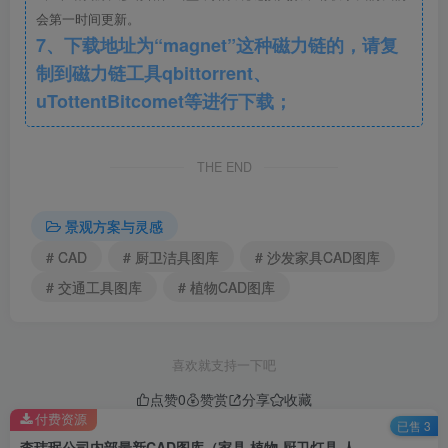
会第一时间更新。
7、下载地址为“magnet”这种磁力链的，请复
制到磁力链工具qbittorrent、
uTottentBitcomet等进行下载；
THE END
景观方案与灵感
# CAD
# 厨卫洁具图库
# 沙发家具CAD图库
# 交通工具图库
# 植物CAD图库
喜欢就支持一下吧
点赞
0
赞赏
分享
收藏
付费资源
已售 3
李玮珉公司内部最新CAD图库（家具,植物,厨卫灯具,人物等）