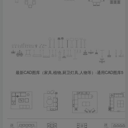
最新CAD图库（家具,植物,厨卫灯具,人物等）-通用CAD图库5