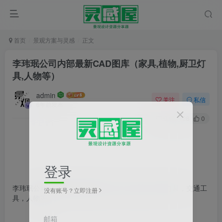
首页
景观方案与灵感
正文
李玮珉公司内部最新CAD图库（家具,植物,厨卫灯
具,人物等）
admin
关注
私信
6年前发布
0
428
0
登录
李玮珉公司内部最新CAD图库（家具，植物，厨卫灯具，交通工
没有账号？立即注册
具，人物等）
邮箱