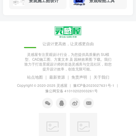
景观施工图设计
景观绘图工具
让设计更高效，让灵感更自由
灵感屋专注景观设计行业，为您提供高质量的 SU模
型、CAD施工图、方案文本 及 园林效果图 下载。我们
致力于打造景观设计师的首选灵感库与交流社区，助您
提升设计效率，创造无限可能。
站点地图
|
最新资源
|
免责声明
|
关于我们
Copyright © 2020-2025
灵感屋
|
豫ICP备2023027631号-1
|
豫公网安备 41010202003261号