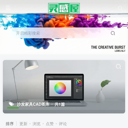
开启精彩搜索
沙发家具CAD图库
共1篇
排序
更新
浏览
点赞
评论