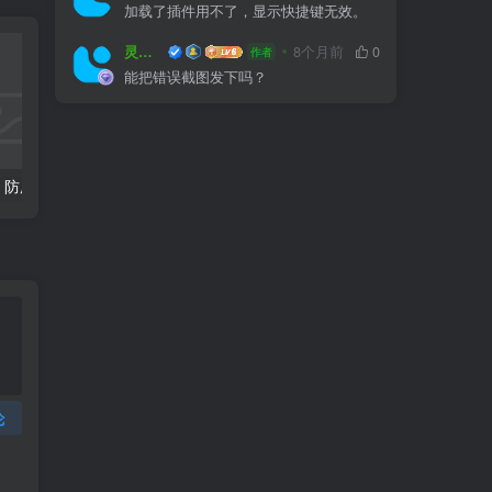
加载了插件用不了，显示快捷键无效。
灵感屋
8个月前
0
作者
能把错误截图发下吗？
户外防腐竹木、防腐木平台施工图画法详解
全国常用植物苗木表（华中、西南、华南、华东，东北）
论