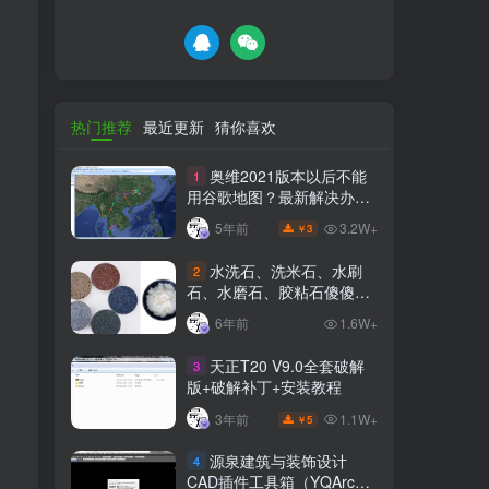
热门推荐
最近更新
猜你喜欢
奥维2021版本以后不能
1
用谷歌地图？最新解决办法
苹果安卓电脑
3.2W+
5年前
3
￥
水洗石、洗米石、水刷
2
石、水磨石、胶粘石傻傻分
不清楚
6年前
1.6W+
天正T20 V9.0全套破解
3
版+破解补丁+安装教程
1.1W+
3年前
5
￥
源泉建筑与装饰设计
4
CAD插件工具箱（YQArch