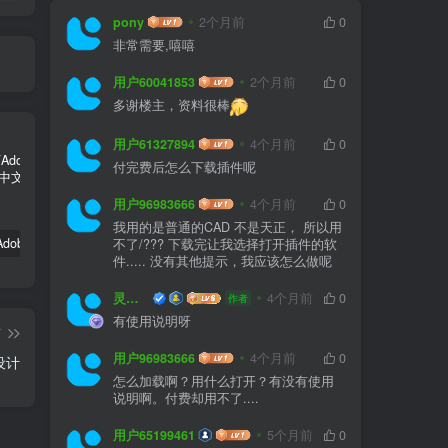
pony
2个月前
0
非常需要,嘻嘻
用户60041853
2个月前
0
多谢楼主，资料很棒
用户61327894
4个月前
0
付完费后怎么下载插件呢
用户96983666
4个月前
0
我用的是普通的CAD 不是天正， 所以用
嬴政天下Adobe 2024大师版全家桶中文破解直装
PS精简版Adobe Photoshop Elements 2024破解版中文免序列号激活v24.0.0
如何安装源泉设计CAD插件(适用CAD2023)
不了/??? 下载完让我选择打开插件的软
件..... 没有其他提示，我应该怎么做呢
灵感屋
4个月前
0
作者
有使用说明呀
篇
用户96983666
4个月前
0
设计
怎么加载啊？用什么打开？有没有使用
说明啊。付费却用不了....
用户65199461
5个月前
0