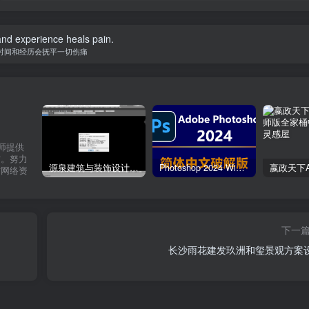
nd experience heals pain.
时间和经历会抚平一切伤痛
计师提供
材。努力
源泉建筑与装饰设计CAD插件工具箱（YQArch 6.7.4）
Photoshop 2024 Win|Mac 简体中文破解版安装包下载及安装教程
质网络资
下一
长沙雨花建发玖洲和玺景观方案