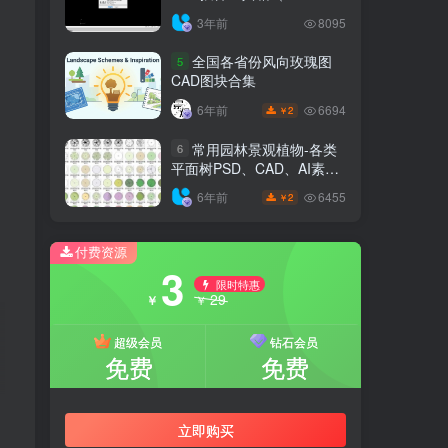
6.7.4）
3年前
8095
全国各省份风向玫瑰图
5
CAD图块合集
6694
6年前
2
￥
常用园林景观植物-各类
6
平面树PSD、CAD、AI素材
线稿
6455
6年前
2
￥
付费资源
3
限时特惠
29
￥
￥
超级会员
钻石会员
免费
免费
立即购买