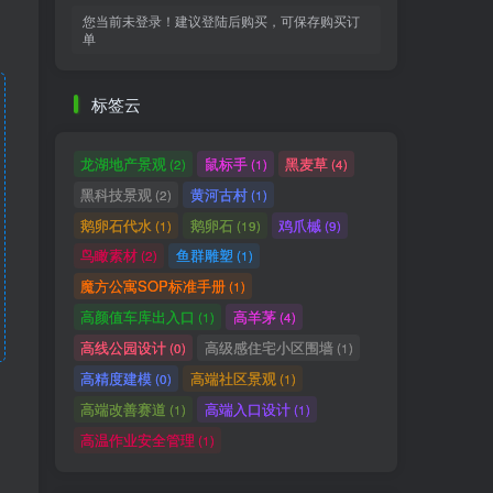
您当前未登录！建议登陆后购买，可保存购买订
单
标签云
龙湖地产景观
鼠标手
黑麦草
(2)
(1)
(4)
黑科技景观
黄河古村
(2)
(1)
鹅卵石代水
鹅卵石
鸡爪槭
(1)
(19)
(9)
鸟瞰素材
鱼群雕塑
(2)
(1)
魔方公寓SOP标准手册
(1)
高颜值车库出入口
高羊茅
(1)
(4)
高线公园设计
高级感住宅小区围墙
(0)
(1)
高精度建模
高端社区景观
(0)
(1)
高端改善赛道
高端入口设计
(1)
(1)
高温作业安全管理
(1)