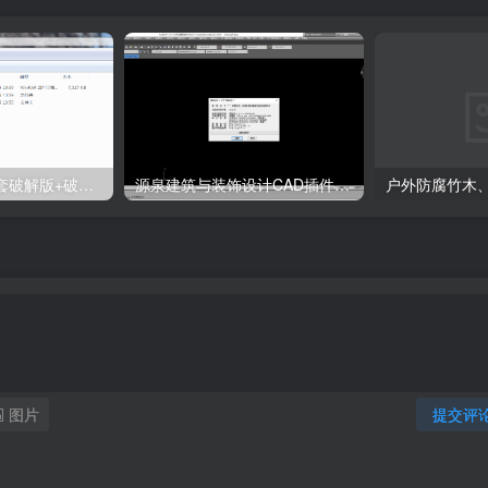
天正T20 V9.0全套破解版+破解补丁+安装教程
源泉建筑与装饰设计CAD插件工具箱（YQArch 6.7.4）
图片
提交评