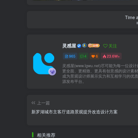
Time a
灵感屋
关注
965
4
6
23.6W+
灵感屋(www.lgwu.net)尽可能为每一位设
更全面、更精致、更具有创意感的设计素
成为景观设计师展示实力和互相学习的优
源发布平台。
上一篇
新罗湖城市主客厅道路景观提升改造设计方案
相关推荐
古今交迭+古城记忆城市设计方案文本