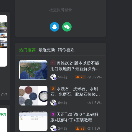
社交账号登录
热门推荐
最近更新
猜你喜欢
奥维2021版本以后不能
1
用谷歌地图？最新解决办法
苹果安卓电脑
3.2W+
5年前
3
￥
水洗石、洗米石、水刷
2
石、水磨石、胶粘石傻傻分
7
不清楚
6年前
1.6W+
天正T20 V9.0全套破解
3
版+破解补丁+安装教程
1.1W+
3年前
5
￥