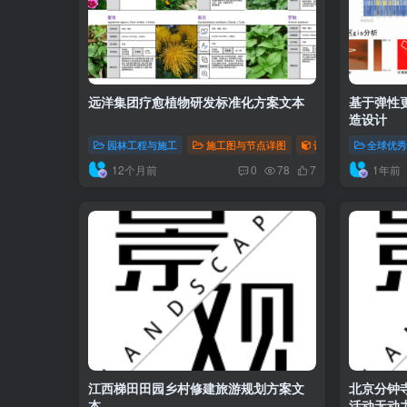
远洋集团疗愈植物研发标准化方案文本
基于弹性
造设计
园林工程与施工
施工图与节点详图
设计智库
全球优
12个月前
1年前
0
78
7
江西梯田田园乡村修建旅游规划方案文
北京分钟
本
活动无动