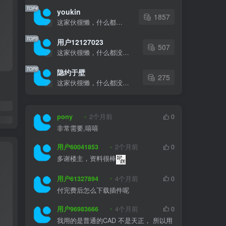
TOP4
youkin
1857
这家伙很懒，什么都没有写...
TOP5
用户12127023
507
这家伙很懒，什么都没有写...
TOP6
隐约于壁
275
这家伙很懒，什么都没有写...
pony
2个月前
0
非常需要,嘻嘻
用户60041853
2个月前
0
多谢楼主，资料很棒
用户61327894
4个月前
0
付完费后怎么下载插件呢
用户96983666
4个月前
0
我用的是普通的CAD 不是天正， 所以用