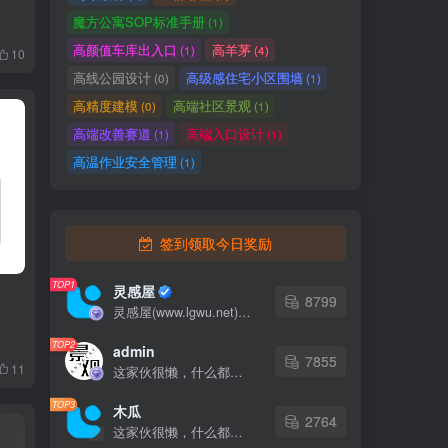
魔方公寓SOP标准手册
(1)
高颜值车库出入口
高羊茅
(1)
(4)
10
高线公园设计
高级感住宅小区围墙
(0)
(1)
高精度建模
高端社区景观
(0)
(1)
高端改善赛道
高端入口设计
(1)
(1)
高温作业安全管理
(1)
签到领取今日奖励
TOP1
灵感屋
8799
灵感屋(www.lgwu.net)尽可能为每一位设计师提供更全面、更精致、更具有创意感的设计素材。努力成为景观设计师展示实力和互相学习的优质网络资源发布平台。
TOP2
admin
7855
11
这家伙很懒，什么都没有写...
TOP3
木瓜
2764
这家伙很懒，什么都没有写...