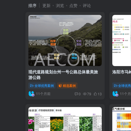
排序
更新
浏览
点赞
评论
现代道路规划台州一号公路总体最美旅
洛阳市马
游公路
全球优秀案例
精选案例
全球优
11个月前
11个
0
79
13