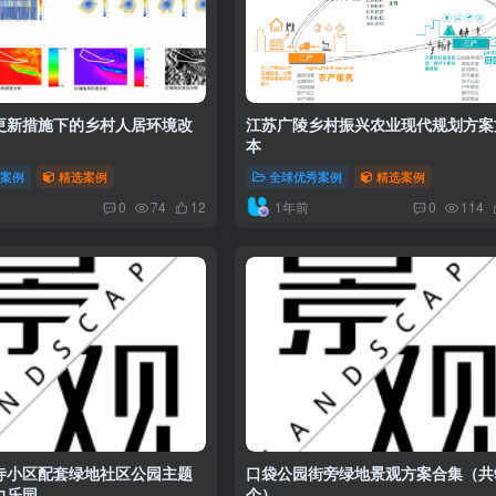
更新措施下的乡村人居环境改
江苏广陵乡村振兴农业现代规划方案
本
秀案例
精选案例
全球优秀案例
精选案例
1年前
0
74
12
0
114
寺小区配套绿地社区公园主题
口袋公园街旁绿地景观方案合集（共
力乐园
个）