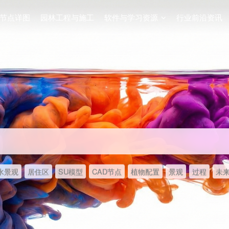
节点详图
园林工程与施工
软件与学习资源
行业前沿资讯
水景观
居住区
SU模型
CAD节点
植物配置
景观
过程
未