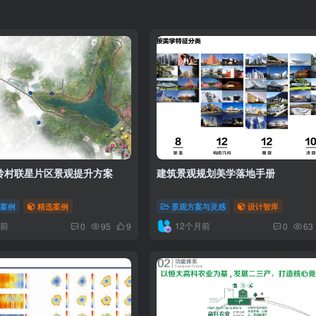
岭村联星片区景观提升方案
建筑景观规划美学落地手册
秀案例
精选案例
景观方案与灵感
设计智库
月前
12个月前
0
95
9
0
63