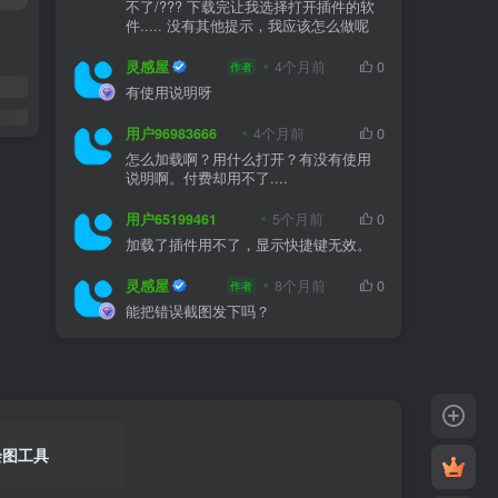
不了/??? 下载完让我选择打开插件的软
件..... 没有其他提示，我应该怎么做呢
灵感屋
4个月前
0
作者
有使用说明呀
用户96983666
4个月前
0
怎么加载啊？用什么打开？有没有使用
说明啊。付费却用不了....
用户65199461
5个月前
0
加载了插件用不了，显示快捷键无效。
灵感屋
8个月前
0
作者
能把错误截图发下吗？
绘图工具