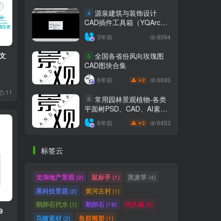
源泉建筑与装饰设计
4
CAD插件工具箱（YQArch
6.7.4）
3年前
8094
文
全国各省份风向玫瑰图
5
CAD图块合集
6693
6年前
2
￥
11
常用园林景观植物-各类
6
平面树PSD、CAD、AI素材
线稿
6453
6年前
2
￥
标签云
龙湖地产景观
鼠标手
黑麦草
(2)
(1)
(4)
黑科技景观
黄河古村
(2)
(1)
鹅卵石代水
鹅卵石
鸡爪槭
(1)
(19)
(9)
9
鸟瞰素材
鱼群雕塑
(2)
(1)