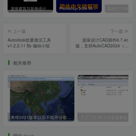
源泉建筑与装饰设计CAD插件工具箱（YQArch 6.7.4）
Photoshop 2024 Win|Mac 简体中文破解版安装包下载及安装教程
上一篇
下一篇
Autodesk批量激活工具
源泉设计CAD插件6.7.4c
v1.2.2.11 By 编动小组
版，支持AutoCAD2024（内
附全套安装使用教程）
相关推荐
奥维2021版本以后不能用谷歌地图？最新解决办法苹果安卓电脑
天正T20 V9
评论
抢沙发