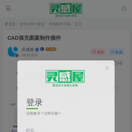
首页
软件与学习资源
常用软件下载
正文
CAD填充图案制作插件
灵感屋
关注
私信
3年前发布
0
250
15
1、下载与安装填充图案插件
将下载好的插件拖入至CAD绘图区或者AP加载一下；
登录
没有账号？立即注册
邮箱