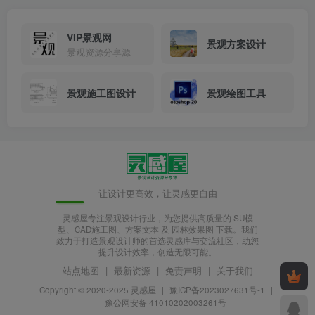
VIP景观网
景观方案设计
景观资源分享源
景观施工图设计
景观绘图工具
让设计更高效，让灵感更自由
灵感屋专注景观设计行业，为您提供高质量的 SU模
型、CAD施工图、方案文本 及 园林效果图 下载。我们
致力于打造景观设计师的首选灵感库与交流社区，助您
提升设计效率，创造无限可能。
站点地图
|
最新资源
|
免责声明
|
关于我们
Copyright © 2020-2025
灵感屋
|
豫ICP备2023027631号-1
|
豫公网安备 41010202003261号