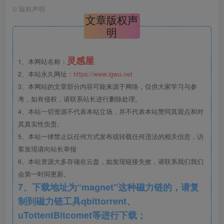
–>世界线3:如果非到极点，在世界线2后仍然要求输入服务器
©
版权声明
文章版权声
地址的，请尝试输入“localhost”或“127.0.0.1”或您的计算机
明
名。如果您先前在“高级选项”中配置过了其他服务器地址，
请在这里再次输入那个地址。(2%概率)
灵感屋
1、本网站名称：
如果进到世界线4，建议您从头开始重新来过。
2、本站永久网址：
https://www.lgwu.net
3、本网站的文章部分内容可能来源于网络，仅供大家学习与参
考，如有侵权，请联系站长进行删除处理。
此处内容已隐藏，请评论后刷新页面查看.
4、本站一切资源不代表本站立场，并不代表本站赞同其观点和对
其真实性负责。
5、本站一律禁止以任何方式发布或转载任何违法的相关信息，访
客发现请向站长举报
6、本站资源大多存储在云盘，如发现链接失效，请联系我们我们
会第一时间更新。
7、下载地址为“magnet”这种磁力链的，请复
制到磁力链工具qbittorrent、
uTottentBitcomet等进行下载；