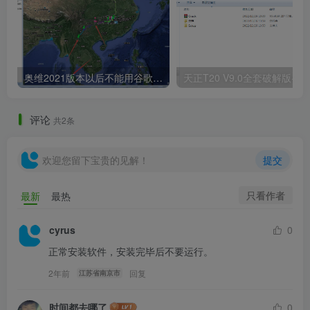
奥维2021版本以后不能用谷歌地图？最新解决办法苹果安卓电脑
天正T20 V9
评论
共2条
欢迎您留下宝贵的见解！
提交
只看作者
最新
最热
cyrus
0
正常安装软件，安装完毕后不要运行。
2年前
回复
江苏省南京市
时间都去哪了
0