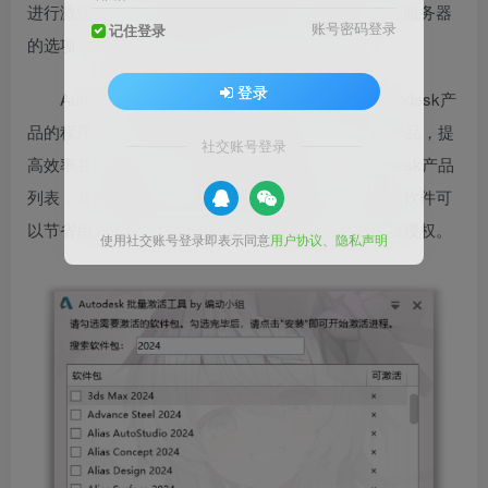
进行激活。此外，应用还为用户提供了只安装许可证服务器
账号密码登录
记住登录
的选项，非常周到完整的满足了用户的使用需求。
登录
Autodesk批量激活程序是一种用于自动激活Autodesk产
品的程序。它可以帮助用户批量激活多个Autodesk产品，提
社交账号登录
高效率并简化操作。该软件可以通过读取一个Autodesk产品
列表，并自动为每个产品生成有效的激活码。使用该软件可
以节省用户海量的时间和精力，同时确保产品的正版授权。
使用社交账号登录即表示同意
用户协议
、
隐私声明