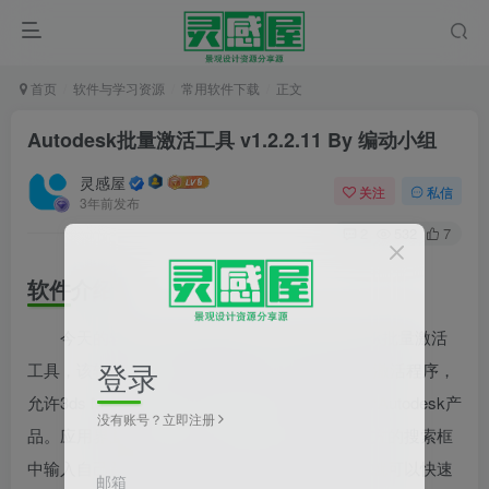
首页
软件与学习资源
常用软件下载
正文
Autodesk批量激活工具 v1.2.2.11 By 编动小组
灵感屋
关注
私信
3年前发布
2
532
7
软件介绍
今天的
软件分享
是 Windows 平台的Autodesk批量
激活
登录
工具
，该软件是一款绿色免费的Autodesk全系列激活程序，
允许3ds Max以及AutoCAD、Maya等在内的多款Autodesk产
没有账号？立即注册
品。应用界面友好，使用方便，用户只需求在上方的搜索框
中输入自己需要查找的应用名称或者发行年份等就可以快速
邮箱