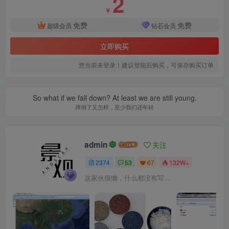
2
￥
免费
免费
超级会员
钻石会员
立即购买
您当前未登录！建议登陆后购买，可保存购买订单
So what if we fall down? At least we are still young.
3.jpg
摔倒了又怎样，至少我们还年轻
admin
关注
2374
53
67
132W+
这家伙很懒，什么都没有写...