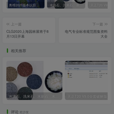
奥维2021版本以后不能用谷歌地图？最新解决办法苹果安卓电脑
水洗石、洗米石、水刷石、水磨石、胶粘石傻傻分不清楚
上一篇
下一篇
CLG2020上海园林展将于8
电气专业标准规范图集资料
月13日开幕
大全
相关推荐
水洗石、洗米石、水刷石、水磨石、胶粘石傻傻分不清楚
天正T20 V9
评论
抢沙发