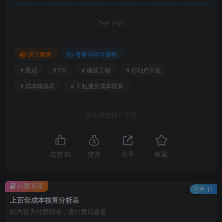
THE END
设计智库
考研与学习资料
# 景观
# PS
# 建筑工程
# 房地产开发
工程利润表.png
# 成本核算表
# 工程造价成本核算
喜欢就支持一下吧
点赞
39
赞赏
分享
收藏
付费阅读
已售 11
上百套成本核算分析表
此内容为付费阅读，请付费后查看