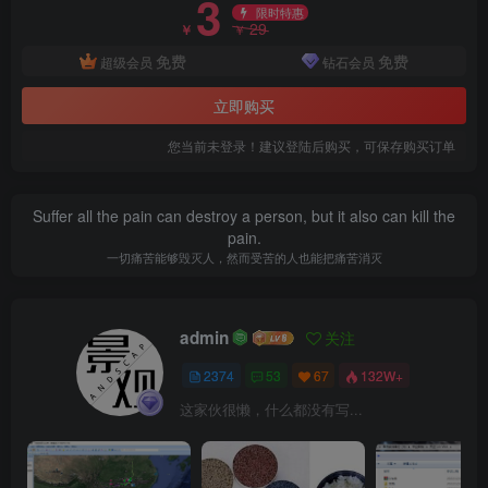
3
限时特惠
工业企业成本核算表.png
29
￥
￥
免费
免费
超级会员
钻石会员
立即购买
您当前未登录！建议登陆后购买，可保存购买订单
混凝土成本核算计算表.png
Suffer all the pain can destroy a person, but it also can kill the
pain.
一切痛苦能够毁灭人，然而受苦的人也能把痛苦消灭
admin
关注
2374
53
67
132W+
这家伙很懒，什么都没有写...