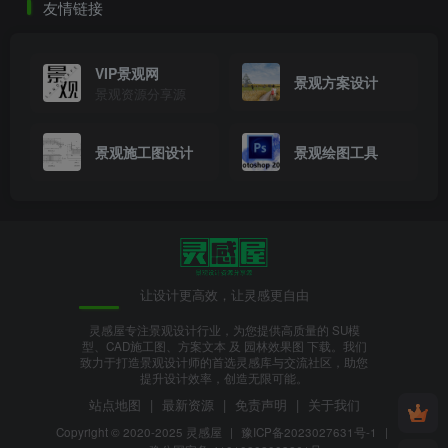
友情链接
VIP景观网
景观方案设计
景观资源分享源
景观施工图设计
景观绘图工具
氧化铝成本核算.png
让设计更高效，让灵感更自由
灵感屋专注景观设计行业，为您提供高质量的 SU模
型、CAD施工图、方案文本 及 园林效果图 下载。我们
致力于打造景观设计师的首选灵感库与交流社区，助您
提升设计效率，创造无限可能。
站点地图
|
最新资源
|
免责声明
|
关于我们
原材料库存表
.png
Copyright © 2020-2025
灵感屋
|
豫ICP备2023027631号-1
|