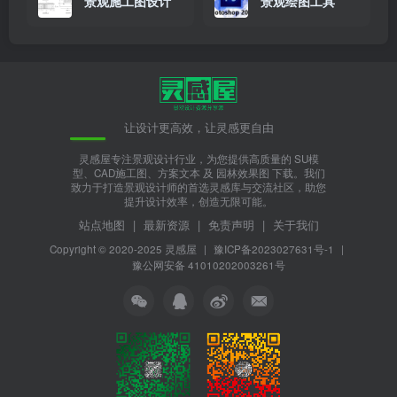
景观施工图设计
景观绘图工具
让设计更高效，让灵感更自由
灵感屋专注景观设计行业，为您提供高质量的 SU模
型、CAD施工图、方案文本 及 园林效果图 下载。我们
致力于打造景观设计师的首选灵感库与交流社区，助您
提升设计效率，创造无限可能。
站点地图
|
最新资源
|
免责声明
|
关于我们
Copyright © 2020-2025
灵感屋
|
豫ICP备2023027631号-1
|
豫公网安备 41010202003261号