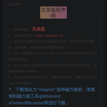
©
版权声明
文章版权声
明
工程项目常见问题分析图文讲解.png
灵感屋
1、本网站名称：
2、本站永久网址：
https://www.lgwu.net
3、本网站的文章部分内容可能来源于网络，仅供大家学习与参
考，如有侵权，请联系站长进行删除处理。
4、本站一切资源不代表本站立场，并不代表本站赞同其观点和对
其真实性负责。
5、本站一律禁止以任何方式发布或转载任何违法的相关信息，访
客发现请向站长举报
6、本站资源大多存储在云盘，如发现链接失效，请联系我们我们
会第一时间更新。
剪力墙侧边蜂窝.png
7、下载地址为“magnet”这种磁力链的，请复
制到磁力链工具qbittorrent、
uTottentBitcomet等进行下载；