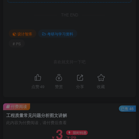
THE END
设计智库
考研与学习资料
# PS
梁侧模涨模.png
喜欢就支持一下吧
点赞
49
赞赏
分享
收藏
付费阅读
已售 46
工程质量常见问题分析图文讲解
此内容为付费阅读，请付费后查看
3
限时特惠
29
￥
￥