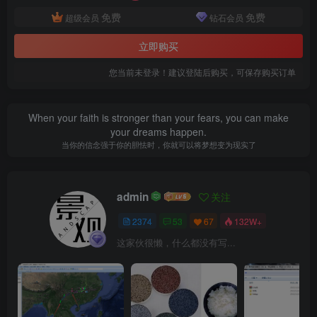
门窗渗漏.png
免费
免费
超级会员
钻石会员
立即购买
您当前未登录！建议登陆后购买，可保存购买订单
When your faith is stronger than your fears, you can make
your dreams happen.
当你的信念强于你的胆怯时，你就可以将梦想变为现实了
admin
关注
天花水平极差过大.png
2374
53
67
132W+
这家伙很懒，什么都没有写...