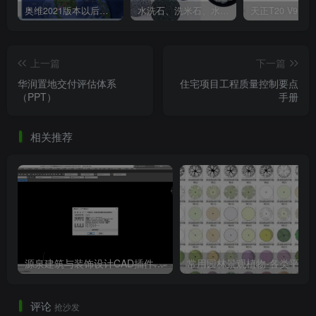
奥维2021版本以后不能用谷歌地图？最新解决办法苹果安卓电脑
水洗石、洗米石、水刷石、水磨石、胶粘石傻傻分不清楚
上一篇
下一篇
华润置地交付评估体系
住宅项目工程质量控制要点
（PPT）
手册
屋面渗漏.png
相关推荐
源泉建筑与装饰设计CAD插件工具箱（YQArch 6.7.4）
常用园林景观植物-各类平面树PSD、CA
屋外反坎处渗水.png
评论
抢沙发