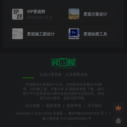
VIP景观网
景观方案设计
景观资源分享源
景观施工图设计
景观绘图工具
让设计更高效，让灵感更自由
灵感屋专注景观设计行业，为您提供高质量的 SU模
型、CAD施工图、方案文本 及 园林效果图 下载。我们
致力于打造景观设计师的首选灵感库与交流社区，助您
提升设计效率，创造无限可能。
站点地图
|
最新资源
|
免责声明
|
关于我们
Copyright © 2020-2025
灵感屋
|
豫ICP备2023027631号-1
|
豫公网安备 41010202003261号