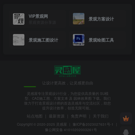
VIP景观网
景观方案设计
景观资源分享源
景观施工图设计
景观绘图工具
户外露营亲子娱乐美丽乡村发展规划方案设计.png
此处内容已隐藏，请付费后查看
让设计更高效，让灵感更自由
灵感屋专注景观设计行业，为您提供高质量的 SU模
型、CAD施工图、方案文本 及 园林效果图 下载。我们
致力于打造景观设计师的首选灵感库与交流社区，助您
提升设计效率，创造无限可能。
站点地图
|
最新资源
|
免责声明
|
关于我们
Copyright © 2020-2025
灵感屋
|
豫ICP备2023027631号-1
|
豫公网安备 41010202003261号