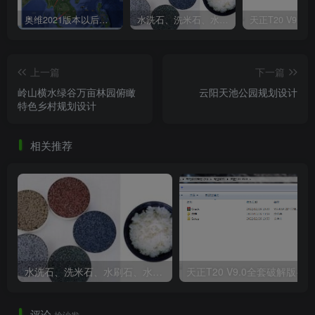
奥维2021版本以后不能用谷歌地图？最新解决办法苹果安卓电脑
水洗石、洗米石、水刷石、水磨石、胶粘石傻傻分不清楚
上一篇
下一篇
岭山横水绿谷万亩林园俯瞰
云阳天池公园规划设计
特色乡村规划设计
户外露营亲子娱乐美丽乡村发展规划方案设计.png
相关推荐
水洗石、洗米石、水刷石、水磨石、胶粘石傻傻分不清楚
天正T20 V9
评论
户外露营亲子娱乐美丽乡村发展规划方案设计.png
抢沙发