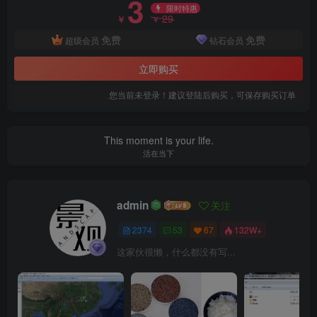
3
限时特惠
户外露营亲子娱乐美丽乡村发展规划方案设计.png
29
￥
￥
免费
免费
超级会员
钻石会员
立即购买
您当前未登录！建议登陆后购买，可保存购买订单
This moment is your life.
活在当下
admin
关注
户外露营亲子娱乐美丽乡村发展规划方案设计.png
2374
53
67
132W+
这家伙很懒，什么都没有写...