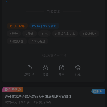
THE END
设计智库
考研与学习资料
# 设计
# 景观
# PS
# 景观方案文本
# 设计风格
户外露营亲子娱乐美丽乡村发展规划方案设计.png
# 景观方案
# 区位分析
喜欢就支持一下吧
点赞
19
赞赏
分享
收藏
付费阅读
已售 14
户外露营亲子娱乐美丽乡村发展规划方案设计
此内容为付费阅读，请付费后查看