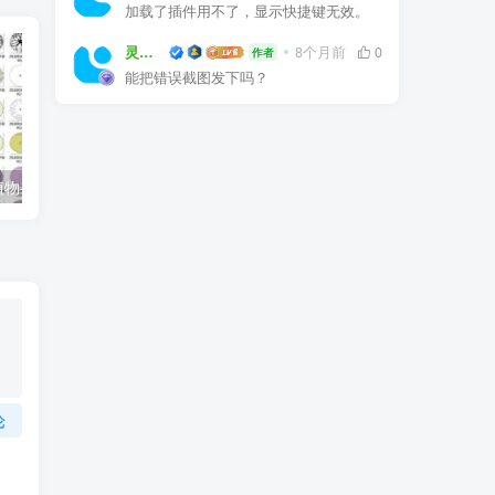
加载了插件用不了，显示快捷键无效。
灵感屋
8个月前
0
作者
能把错误截图发下吗？
常用园林景观植物-各类平面树PSD、CAD、AI素材线稿
户外防腐竹木、防腐木平台施工图画法详解
论