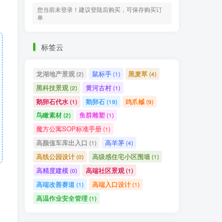
您当前未登录！建议登陆后购买，可保存购买订
单
标签云
龙湖地产景观
鼠标手
黑麦草
(2)
(1)
(4)
黑科技景观
黄河古村
(2)
(1)
鹅卵石代水
鹅卵石
鸡爪槭
(1)
(19)
(9)
鸟瞰素材
鱼群雕塑
(2)
(1)
魔方公寓SOP标准手册
(1)
高颜值车库出入口
高羊茅
(1)
(4)
高线公园设计
高级感住宅小区围墙
(0)
(1)
高精度建模
高端社区景观
(0)
(1)
高端改善赛道
高端入口设计
(1)
(1)
高温作业安全管理
(1)