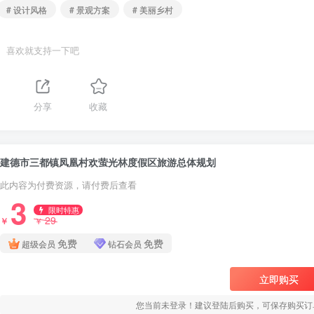
# 设计风格
# 景观方案
# 美丽乡村
喜欢就支持一下吧
分享
收藏
建德市三都镇凤凰村欢萤光林度假区旅游总体规划
此内容为付费资源，请付费后查看
3
限时特惠
29
￥
￥
免费
免费
超级会员
钻石会员
立即购买
您当前未登录！建议登陆后购买，可保存购买订