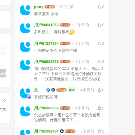
pony
2个月前
0
非常需要,嘻嘻
用户60041853
2个月前
0
多谢楼主，资料很棒
用户61327894
4个月前
0
付完费后怎么下载插件呢
用户96983666
4个月前
0
我用的是普通的CAD 不是天正， 所以用
嬴政天下Adobe 2024大师版全家桶中文破解直装
PS精简版Adobe Photoshop Elements 2024破解版中文免序列号激活v24.0.0
如何安装源泉设计CAD插件(适用CAD2023)
不了/??? 下载完让我选择打开插件的软
件..... 没有其他提示，我应该怎么做呢
灵感屋
4个月前
0
作者
有使用说明呀
篇
用户96983666
4个月前
0
文本
怎么加载啊？用什么打开？有没有使用
说明啊。付费却用不了....
用户65199461
5个月前
0