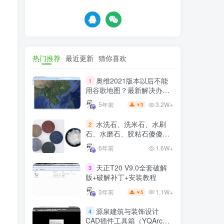
热门推荐
最近更新
猜你喜欢
奥维2021版本以后不能
1
用谷歌地图？最新解决办法
苹果安卓电脑
3.2W+
5年前
3
￥
水洗石、洗米石、水刷
2
石、水磨石、胶粘石傻傻分
不清楚
6年前
1.6W+
天正T20 V9.0全套破解
3
版+破解补丁+安装教程
1.1W+
3年前
5
￥
源泉建筑与装饰设计
4
CAD插件工具箱（YQArch