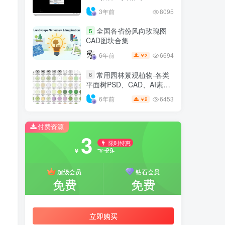
6.7.4）
3年前
8095
全国各省份风向玫瑰图
5
CAD图块合集
6694
6年前
2
￥
常用园林景观植物-各类
6
平面树PSD、CAD、AI素材
线稿
6453
6年前
2
￥
付费资源
3
限时特惠
29
￥
￥
超级会员
钻石会员
免费
免费
立即购买