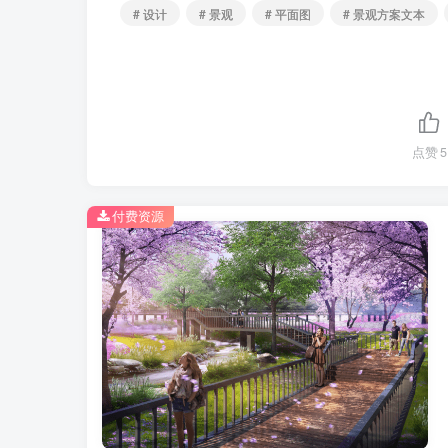
# 设计
# 景观
# 平面图
# 景观方案文本
点赞
5
付费资源
漫步道.png