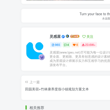
Turn your face to t
永远
灵感屋
关注
965
4
6
23.6W+
灵感屋(www.lgwu.net)尽可能为每一位设
更全面、更精致、更具有创意感的设计素
成为景观设计师展示实力和互相学习的优
源发布平台。
上一篇
溪谷湿地.png
田园美宿+竹林康养度假小镇规划方案文本
相关推荐