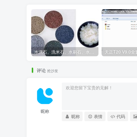
水洗石、洗米石、水刷石、水磨石、胶粘石傻傻分不清楚
评论
抢沙发
昵称
昵称
表情
代码
休闲区域.png