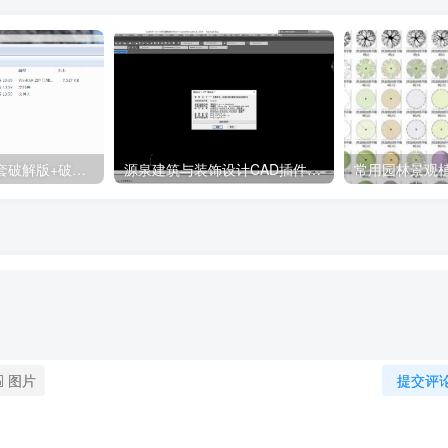
天正T20 V9.0全套破解版+破解补丁+安装教程
源泉建筑与装饰设计CAD插件工具箱（YQArch 6.7.4）
图片
提交评