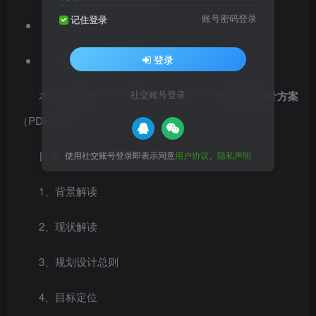
账号密码登录
记住登录
文档格式：PDF
登录
绿地类型：特色街镇
社交账号登录
本资料是[浙江]特色高端科技创新
小镇规划设计方案
（PDF+112页）
目录：
使用社交账号登录即表示同意
用户协议
、
隐私声明
1、背景解读
2、现状解读
3、规划设计总则
4、目标定位