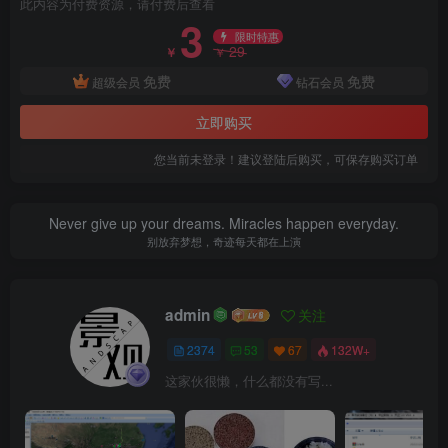
此内容为付费资源，请付费后查看
3
限时特惠
29
￥
￥
免费
免费
超级会员
钻石会员
北入口节点设计效果图.jpg
立即购买
您当前未登录！建议登陆后购买，可保存购买订单
Never give up your dreams. Miracles happen everyday.
别放弃梦想，奇迹每天都在上演
admin
关注
2374
53
67
132W+
这家伙很懒，什么都没有写...
核心区城市设计鸟瞰图.jpg