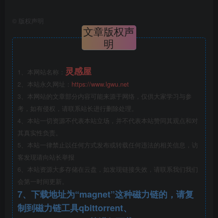
©
版权声明
文章版权声
明
灵感屋
1、本网站名称：
2、本站永久网址：
https://www.lgwu.net
机器人大道透视图.jpg
3、本网站的文章部分内容可能来源于网络，仅供大家学习与参
考，如有侵权，请联系站长进行删除处理。
4、本站一切资源不代表本站立场，并不代表本站赞同其观点和对
其真实性负责。
5、本站一律禁止以任何方式发布或转载任何违法的相关信息，访
客发现请向站长举报
6、本站资源大多存储在云盘，如发现链接失效，请联系我们我们
会第一时间更新。
7、下载地址为“magnet”这种磁力链的，请复
制到磁力链工具qbittorrent、