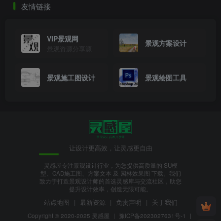
友情链接
VIP景观网
景观方案设计
景观资源分享源
景观施工图设计
景观绘图工具
让设计更高效，让灵感更自由
灵感屋专注景观设计行业，为您提供高质量的 SU模
型、CAD施工图、方案文本 及 园林效果图 下载。我们
致力于打造景观设计师的首选灵感库与交流社区，助您
提升设计效率，创造无限可能。
站点地图
|
最新资源
|
免责声明
|
关于我们
Copyright © 2020-2025
灵感屋
|
豫ICP备2023027631号-1
|