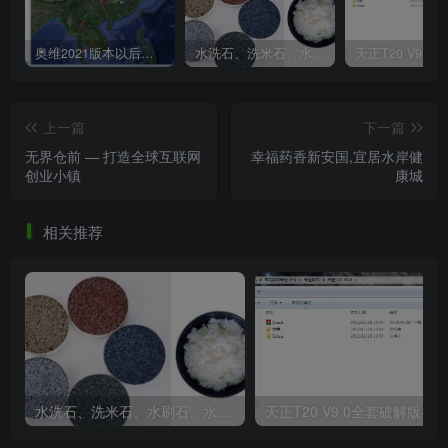
奥维2021版本以后不能用谷歌地图？最新解决办法苹果安卓电脑
水洗石、洗米石、水刷石、水磨石、胶粘石傻傻分不清楚
上一篇
下一篇
无界仓前 — 打造全球互联网
幸福药香新安国,宜居水岸健
创业小镇
康城
相关推荐
休闲娱乐活动中心透视图.jpg
水洗石、洗米石、水刷石、水磨石、胶粘石傻傻分不清楚
天正T20 V9