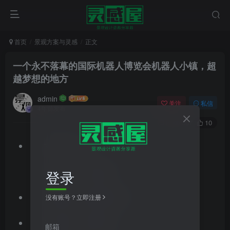
首页
景观方案与灵感
正文
一个永不落幕的国际机器人博览会
机器人小镇，超
越梦想的地方
admin
关注
私信
4年前发布
0
307
10
文件格式：pdf
文件大小：44.68MB
登录
文档类型：景观方案文本
没有账号？立即注册
设计风格：现代风格
邮箱