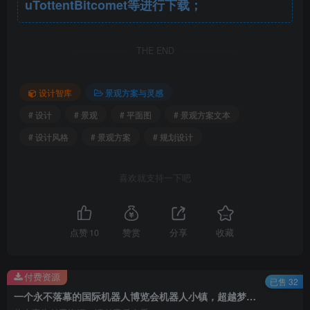
uTottentBitcomet等进行下载；
总平面图.jpg
THE END
设计智库
景观方案与灵感
# 设计
# 景观
# 平面图
# 景观方案文本
# 设计风格
# 景观方案
# 规划设计
喜欢就支持一下吧
时光隧道效果图.jpg
点赞
10
赞赏
分享
收藏
付费资源
已售 32
一个永不落幕的国际机器人博览会机器人小镇，超越梦想的地方