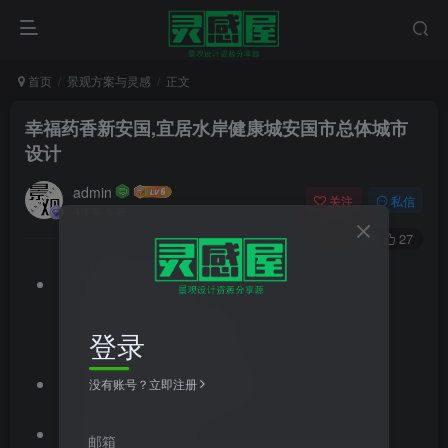
首页
景观方案与灵感
正文
幸福药香新安国,宜居水岸健康城
安国市总体城市
设计
admin
关注
私信
4年前发布
0
207
27
文件格式：pdf
文件大小：108.99MB
登录
文档类型：景观方案文本
没有账号？立即注册
项目位置：河北
邮箱