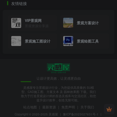
友情链接
VIP景观网
景观方案设计
景观资源分享源
景观施工图设计
景观绘图工具
让设计更高效，让灵感更自由
灵感屋专注景观设计行业，为您提供高质量的 SU模
型、CAD施工图、方案文本 及 园林效果图 下载。我们
致力于打造景观设计师的首选灵感库与交流社区，助您
提升设计效率，创造无限可能。
站点地图
|
最新资源
|
免责声明
|
关于我们
Copyright © 2020-2025
灵感屋
|
豫ICP备2023027631号-1
|