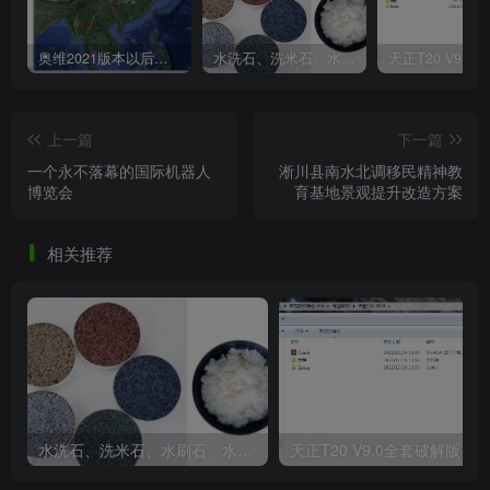
盐博馆.jpg
奥维2021版本以后不能用谷歌地图？最新解决办法苹果安卓电脑
水洗石、洗米石、水刷石、水磨石、胶粘石傻傻分不清楚
上一篇
下一篇
一个永不落幕的国际机器人
淅川县南水北调移民精神教
博览会
育基地景观提升改造方案
相关推荐
水洗石、洗米石、水刷石、水磨石、胶粘石傻傻分不清楚
天正T20 V9