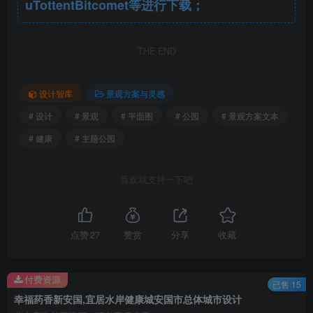
uTottentBitcomet等进行下载；
热海小镇.jpg
THE END
设计智库
景观方案与灵感
# 设计
# 景观
# 平面图
# 公园
# 景观方案文本
# 健康
# 主题公园
喜欢就支持一下吧
商务区.jpg
点赞
27
赞赏
分享
收藏
付费资源
已售 15
幸福药香新安国,宜居水岸健康城安国市总体城市设计