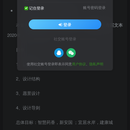
账号密码登录
记住登录
图纸深度 ：方案（初设图）
登录
本资料是[河北]生态宜居健康总体
城市设计方案文本
2020年（PDF+218页）
社交账号登录
目录：
1、认知探索
使用社交账号登录即表示同意
用户协议
、
隐私声明
2、设计结构
3、愿景设计
4、设计导则
总体目标：智慧药香，新安国 ；宜居水岸，建康城