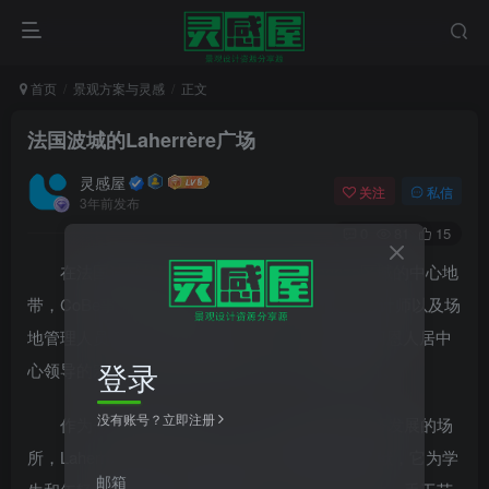
首页
景观方案与灵感
正文
法国波城的Laherrère广场
灵感屋
关注
私信
3年前发布
0
81
15
在法国波城的Laherrère广场，即Zaragoza区域的中心地
带，CoBe事务所的建筑师、规划师、园艺师、设计师以及场
地管理人员与WEEK机构建立了合作，为波城贝阿恩人居中
登录
心领导的宏大计划完成了两座11210平方米的建筑。
没有账号？立即注册
作为一个融合了居住、工作、职业培训和经济发展的场
所，Laherrère中心为Zaragoza区的未来做出了贡献，它为学
邮箱