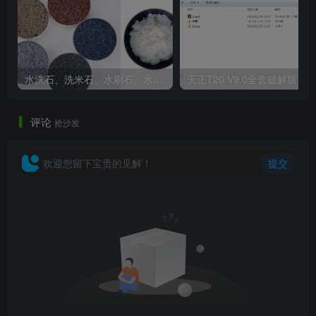
水洗石、洗米石、水刷石、水磨石、胶粘石傻傻分不清楚
天正T20 V9
评论
抢沙发
欢迎您留下宝贵的见解！
提交