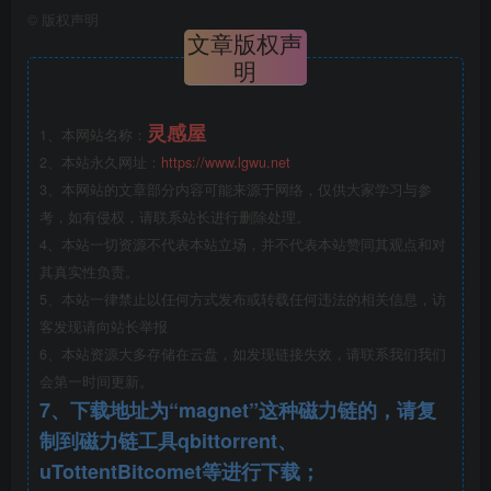
©
版权声明
文章版权声
明
灵感屋
1、本网站名称：
2、本站永久网址：
https://www.lgwu.net
3、本网站的文章部分内容可能来源于网络，仅供大家学习与参
考，如有侵权，请联系站长进行删除处理。
4、本站一切资源不代表本站立场，并不代表本站赞同其观点和对
其真实性负责。
5、本站一律禁止以任何方式发布或转载任何违法的相关信息，访
客发现请向站长举报
6、本站资源大多存储在云盘，如发现链接失效，请联系我们我们
33.jpg
会第一时间更新。
7、下载地址为“magnet”这种磁力链的，请复
制到磁力链工具qbittorrent、
uTottentBitcomet等进行下载；