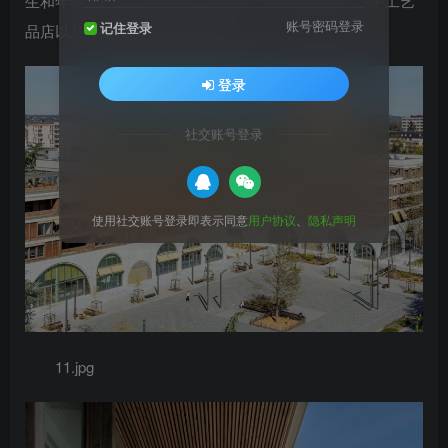
生和年轻从业者提供了大量住房、办公和培训场地、手工艺
账号密码登录
记住登录
品店以及本地的商店和各类服务。
登录
社交账号登录
使用社交账号登录即表示同意
用户协议
、
隐私声明
11.jpg