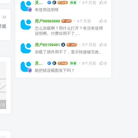
灵感屋
4个月前
0
作者
有使用说明呀
篇
用户96983666
4个月前
0
景观
怎么加载啊？用什么打开？有没有使用
说明啊。付费却用不了....
用户65199461
5个月前
0
加载了插件用不了，显示快捷键无效。
灵感屋
8个月前
0
作者
能把错误截图发下吗？
全国各省份风向玫瑰图CAD图块合集
常用园林景观植物-各类平面树PSD、CAD、AI素材线稿