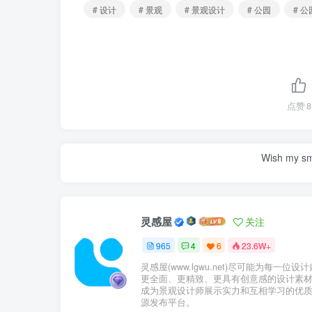
# 设计
# 景观
# 景观设计
# 公园
# 
点赞
8
Wish my smil
深圳沙头角公园实景图
灵感屋
关注
965
4
6
23.6W+
灵感屋(www.lgwu.net)尽可能为每一位设
更全面、更精致、更具有创意感的设计素
成为景观设计师展示实力和互相学习的优
源发布平台。