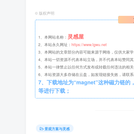
步道与木质栈道的连接，使公园的流线和空间
©
版权声明
径的引导，逐步探索公园各处。两路相连所构
城市的 美景并进行运动健身活动。基于“儿童
灵感屋
阶段儿童游玩的公园环境。场地内有 0-3 岁，
1、本网站名称：
2、本站永久网址：
https://www.lgwu.net
分考虑儿童安全性需求，保证游乐设施选材的安
3、本网站的文章部分内容可能来源于网络，仅供大家
特的童年回忆。
4、本站一切资源不代表本站立场，并不代表本站赞同
5、本站一律禁止以任何方式发布或转载任何违法的相
6、本站资源大多存储在云盘，如发现链接失效，请联
7、下载地址为“magnet”这种磁力链的，请复制到磁力链工具
等进行下载；
景观方案与灵感