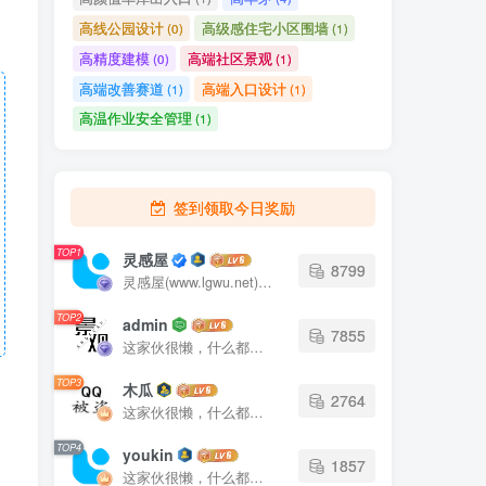
高线公园设计
高级感住宅小区围墙
路
(0)
(1)
高精度建模
高端社区景观
(0)
(1)
览
高端改善赛道
高端入口设计
(1)
(1)
高温作业安全管理
(1)
签到领取今日奖励
TOP1
灵感屋
8799
灵感屋(www.lgwu.net)尽可能为每一位设计师提供更全面、更精致、更具有创意感的设计素材。努力成为景观设计师展示实力和互相学习的优质网络资源发布平台。
TOP2
admin
7855
这家伙很懒，什么都没有写...
TOP3
木瓜
2764
这家伙很懒，什么都没有写...
TOP4
youkin
1857
这家伙很懒，什么都没有写...