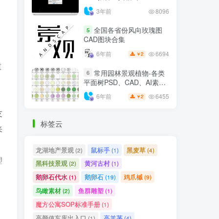
6.7.4）
3年前
8096
全国各省份风向玫瑰图
5
CAD图块合集
6694
6年前
2
￥
重
常用园林景观植物-各类
6
天
平面树PSD、CAD、AI素材
线稿
6455
6年前
2
￥
友
标签云
来
龙湖地产景观
鼠标手
黑麦草
(2)
(1)
(4)
塑
黑科技景观
黄河古村
(2)
(1)
鹅卵石代水
鹅卵石
鸡爪槭
(1)
(19)
(9)
鸟瞰素材
鱼群雕塑
(2)
(1)
魔方公寓SOP标准手册
(1)
漫
高颜值车库出入口
高羊茅
(1)
(4)