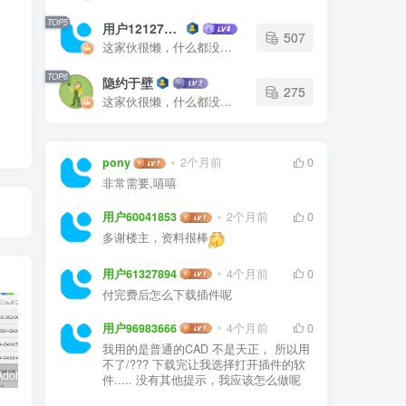
TOP5
用户12127023
507
这家伙很懒，什么都没有写...
TOP6
隐约于壁
275
这家伙很懒，什么都没有写...
pony
2个月前
0
非常需要,嘻嘻
用户60041853
2个月前
0
多谢楼主，资料很棒
用户61327894
4个月前
0
付完费后怎么下载插件呢
用户96983666
4个月前
0
我用的是普通的CAD 不是天正， 所以用
不了/??? 下载完让我选择打开插件的软
嬴政天下Adobe 2024大师版全家桶中文破解直装
PS精简版Adobe Photoshop Elements 2024破解版中文免序列号激活v24.0.0
如何安装源泉设计CAD插件(适用CAD2023)
件..... 没有其他提示，我应该怎么做呢