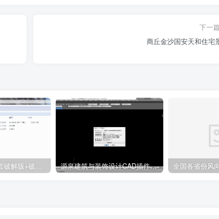
下一
商丘金沙国安天和住宅
天正T20 V9.0全套破解版+破解补丁+安装教程
源泉建筑与装饰设计CAD插件工具箱（YQArch 6.7.4）