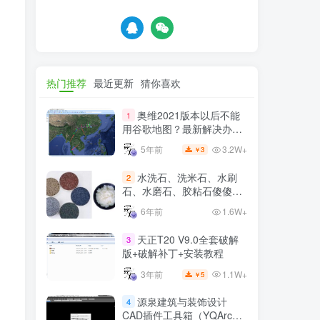
热门推荐
最近更新
猜你喜欢
奥维2021版本以后不能
1
用谷歌地图？最新解决办法
苹果安卓电脑
3.2W+
5年前
3
￥
水洗石、洗米石、水刷
2
石、水磨石、胶粘石傻傻分
不清楚
6年前
1.6W+
天正T20 V9.0全套破解
3
版+破解补丁+安装教程
1.1W+
3年前
5
￥
源泉建筑与装饰设计
4
CAD插件工具箱（YQArch