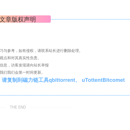
布局更加连贯、和谐。游客可以通过木质栈道进入漫步道，随着
建的慢行绿道系统，让人们在此漫步、欣赏风景的同时，亭受观
文章版权声明
友好〞理念和视角，从儿童的特点和需求出发，营造适合不同年龄
3-6 岁，6 岁以上的各自儿童活动区域。在儿童聚集游览区域，充
全、 环保、 耐用、卫生、易于维护，公园将为盐田儿童留下独
学习与参考，如有侵权，请联系站长进行删除处理。
其观点和对其真实性负责。
关信息，访客发现请向站长举报
系我们我们会第一时间更新。
qbittorrent、 uTottentBitcomet
THE END