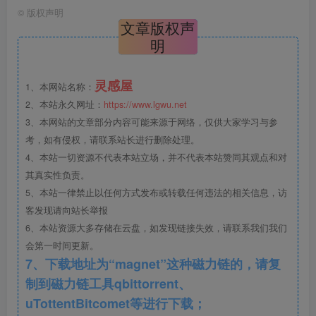
©
版权声明
文章版权声
明
本项目位于荥阳市贾峪镇宜居健康城，处于郑州都市区1
小时经济圈辐射区。是乐丘游乐继福州融侨爱丽丝梦游仙境
灵感屋
1、本网站名称：
1.0主题乐园后，推出的梦幻森林——爱丽丝梦游仙境2.0主
2、本站永久网址：
https://www.lgwu.net
题儿童乐园。
3、本网站的文章部分内容可能来源于网络，仅供大家学习与参
考，如有侵权，请联系站长进行删除处理。
The project is located in livable and healthy city, Jiayu
4、本站一切资源不代表本站立场，并不代表本站赞同其观点和对
Town, Xingyang City, and in the radiation area of 1-hour
economic circle in Zhengzhou metropolitan area. It is a
其真实性负责。
dream forest – Alice in Wonderland 2.0 theme children’s
5、本站一律禁止以任何方式发布或转载任何违法的相关信息，访
Park launched by Leqiu amusement after Fuzhou
Rongqiao Alice in Wonderland 1.0 theme park.
客发现请向站长举报
6、本站资源大多存储在云盘，如发现链接失效，请联系我们我们
会第一时间更新。
设计说明
7、下载地址为“magnet”这种磁力链的，请复
制到磁力链工具qbittorrent、
我们从故事中汲取灵感，融入故事场景及元素。以丰富
uTottentBitcomet等进行下载；
的空间结构和设计亮点，容纳每个小孩子和大孩子的童心；