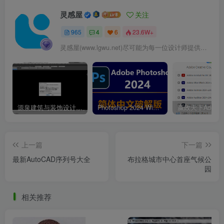
作为场地的主体部分，将梦游仙境里爱丽丝追逐时光机的场
灵感屋
关注
景再现。
965
4
6
23.6W+
Combined with children’s activity facilities, the designer
灵感屋(www.lgwu.net)尽可能为每一位设计师提供更全面、更精致、更具有创意感的设计素材。努力成为景观设计师展示实力和互相学习的优质网络资源发布平台。
plans the space-time plank road and space-time castle as
the main part of the site to reproduce the scene of Alice
chasing the time machine in sleepwalking wonderland.
源泉建筑与装饰设计CAD插件工具箱（YQArch 6.7.4）
Photoshop 2024 Win|Mac 简体中文破解版安装包下载及安装教程
上一篇
下一篇
最新AutoCAD序列号大全
布拉格城市中心首座气候公
园
相关推荐