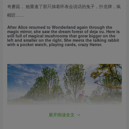
奇蘑菇， 她重逢了那只揣着怀表会说话的兔子，扑克牌，疯
帽匠……
After Alice returned to Wonderland again through the
magic mirror, she saw the dream forest of deja vu. Here is
still full of magical mushrooms that grow bigger on the
left and smaller on the right. She meets the talking rabbit
with a pocket watch, playing cards, crazy Hatter.
展开阅读全文