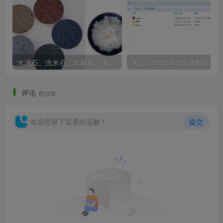
水洗石、洗米石、水刷石、水磨石、胶粘石傻傻分不清楚
天正T20 V9
评论
抢沙发
欢迎您留下宝贵的见解！
提交
从时空栈道延伸到时空城堡的时光之旅，设计初衷希望
呈现爱丽丝主题场景，同时帮助孩子学会在实践中发现与学
习。
The original intention of the design is to present the Alice
theme scene and help children learn to discover and learn
in practice.