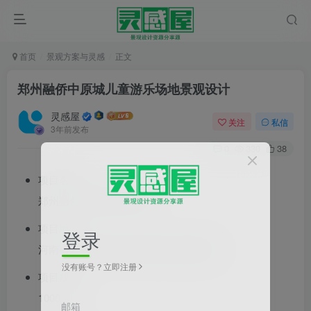
首页
景观方案与灵感
正文
郑州融侨中原城儿童游乐场地景观设计
灵感屋
关注
私信
3年前发布
0
330
38
项目名称：
郑州融侨中原城梦幻森林
项目地点：
登录
河南省郑州市荥阳市贾峪镇宜居健康城
没有账号？立即注册
项目规模：
1000㎡
邮箱