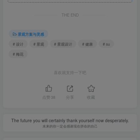
并运用场景化的设计手法，引出主题梦幻森林——爱丽丝梦
游仙境2.0。
THE END
We draw inspiration from the story and integrate the
scene and elements of the story. With rich spatial
景观方案与灵感
structure and design highlights, it accommodates the
childlike innocence of every child and older child; And
# 设计
# 景观
# 景观设计
# 健康
# su
use the scene design method to lead to the theme dream
forest – Alice in Wonderland 2.0.
# 梅花
喜欢就支持一下吧
点赞
38
分享
收藏
The future you will certainly thank yourself now desperately.
未来的你一定会感谢现在拼命的自己
设计师结合儿童活动设施，规划出时空栈道及时空城堡