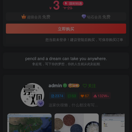
3
限时特惠
29
￥
￥
免费
免费
超级会员
钻石会员
立即购买
艺术雕塑.png
您当前未登录！建议登陆后购买，可保存购买订单
pencil and a dream can take you anywhere.
拿起笔，写下你的梦想，你的人生就从此刻起航
admin
关注
2374
53
67
132W+
这家伙很懒，什么都没有写...
趣味地形.png