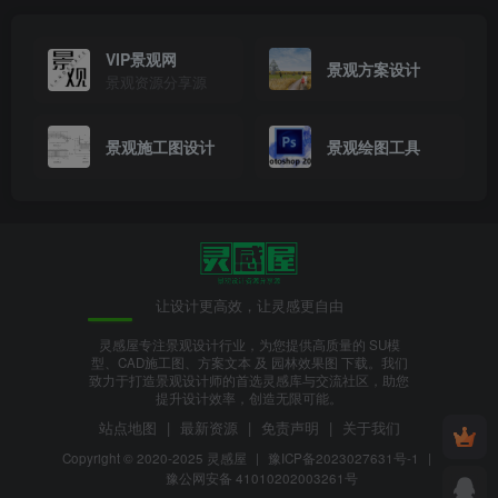
VIP景观网
景观方案设计
景观资源分享源
景观施工图设计
景观绘图工具
让设计更高效，让灵感更自由
灵感屋专注景观设计行业，为您提供高质量的 SU模
型、CAD施工图、方案文本 及 园林效果图 下载。我们
致力于打造景观设计师的首选灵感库与交流社区，助您
提升设计效率，创造无限可能。
站点地图
|
最新资源
|
免责声明
|
关于我们
Copyright © 2020-2025
灵感屋
|
豫ICP备2023027631号-1
|
豫公网安备 41010202003261号