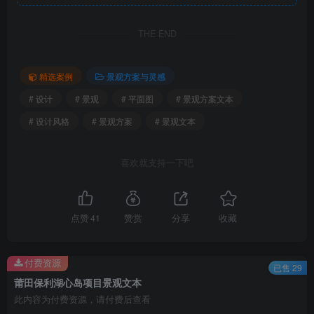
布点图.png
THE END
精选案例
景观方案与灵感
# 设计
# 景观
# 平面图
# 景观方案文本
# 设计风格
# 景观方案
# 景观文本
喜欢就支持一下吧
入口谁家.png
点赞
41
赞赏
分享
收藏
付费资源
已售 29
莆田保利湖心岛项目景观文本
此内容为付费资源，请付费后查看