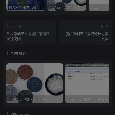
奥维2021版本以后不能用谷歌地图？最新解决办法苹果安卓电脑
水洗石、洗米石、水刷石、水磨石、胶粘石傻傻分不清楚
上一篇
下一篇
重庆颜屿天空之境江景酒店
厦门保利天汇景观设计方案
屋顶花园
文本
相关推荐
水洗石、洗米石、水刷石、水磨石、胶粘石傻傻分不清楚
天正T20 V9
评论
抢沙发