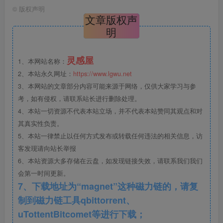
十一、弱电篇
©
版权声明
文章版权声
十二、景观篇
明
十三、精装篇
灵感屋
1、本网站名称：
2、本站永久网址：
https://www.lgwu.net
十四、电梯篇
3、本网站的文章部分内容可能来源于网络，仅供大家学习与参
考，如有侵权，请联系站长进行删除处理。
……
4、本站一切资源不代表本站立场，并不代表本站赞同其观点和对
其真实性负责。
知名房企住宅产品线指导手册.png
5、本站一律禁止以任何方式发布或转载任何违法的相关信息，访
客发现请向站长举报
6、本站资源大多存储在云盘，如发现链接失效，请联系我们我们
会第一时间更新。
7、下载地址为“magnet”这种磁力链的，请复
制到磁力链工具qbittorrent、
uTottentBitcomet等进行下载；