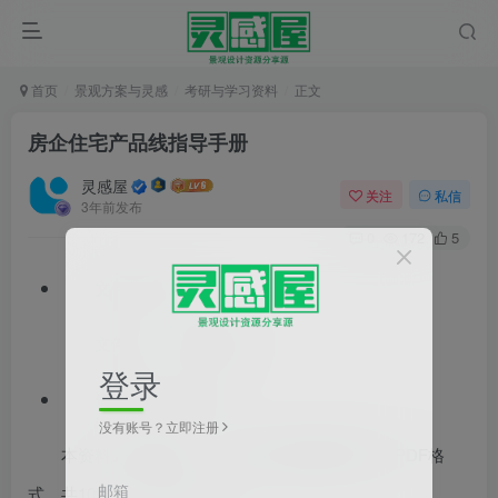
首页
景观方案与灵感
考研与学习资料
正文
房企住宅产品线指导手册
灵感屋
关注
私信
3年前发布
0
172
5
文件格式：pdf
文件大小：52.52MB
登录
资料类型：标准化
没有账号？立即注册
本资料为
知名房企
住宅产品线指导手册
，PDF格
邮箱
式，共109页，编制于2022年。