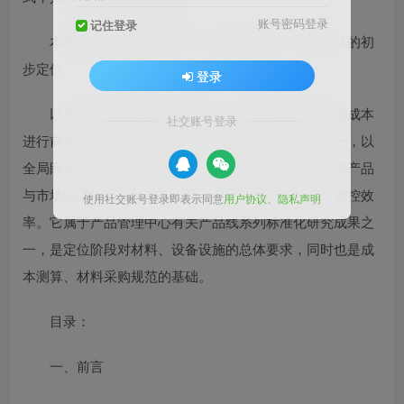
账号密码登录
记住登录
本标准是根据常规市场、设计调研情况，结合项目的初
步定位
登录
以及开发经验等内容编制的，意在通过对产品建造成本
社交账号登录
进行前置管理，强调项目定位与产品配置间的协调统一，以
全局眼光、系统控制的手法，在确保品质前提下，保障产品
与市场的匹配性，加快开发节奏，提升性价比，提升管控效
使用社交账号登录即表示同意
用户协议
、
隐私声明
率。它属于产品管理中心有关产品线系列标准化研究成果之
一，是定位阶段对材料、设备设施的总体要求，同时也是成
本测算、材料采购规范的基础。
目录：
一、前言