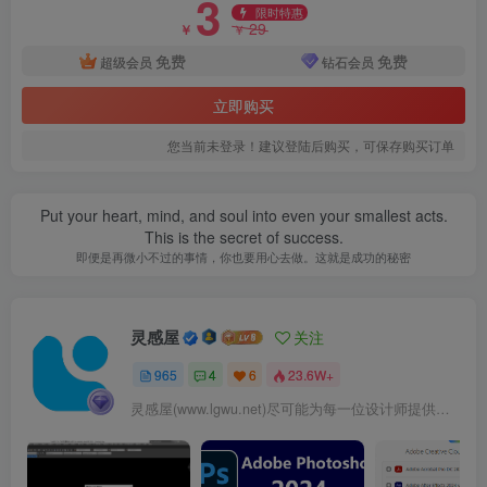
3
限时特惠
29
￥
￥
免费
免费
超级会员
钻石会员
立即购买
车行做法指标表.png
您当前未登录！建议登陆后购买，可保存购买订单
Put your heart, mind, and soul into even your smallest acts.
This is the secret of success.
即便是再微小不过的事情，你也要用心去做。这就是成功的秘密
灵感屋
关注
965
4
6
23.6W+
灵感屋(www.lgwu.net)尽可能为每一位设计师提供更全面、更精致、更具有创意感的设计素材。努力成为景观设计师展示实力和互相学习的优质网络资源发布平台。