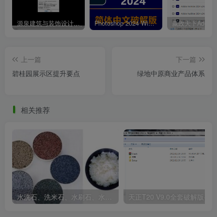
护窗栏杆.png
源泉建筑与装饰设计CAD插件工具箱（YQArch 6.7.4）
Photoshop 2024 Win|Mac 简体中文破解版安装包下载及安装教程
上一篇
下一篇
碧桂园展示区提升要点
绿地中原商业产品体系
相关推荐
水洗石、洗米石、水刷石、水磨石、胶粘石傻傻分不清楚
天正T20 V9
景观工程标准说明.png