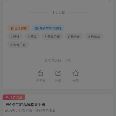
THE END
设计智库
考研与学习资料
# 设计
# 景观
# 景观工程
# 标准化
# 给排水
# 装饰工程
安装管线室外部分标准及限额.png
喜欢就支持一下吧
点赞
5
分享
收藏
付费资源
房企住宅产品线指导手册
此内容为付费资源，请付费后查看