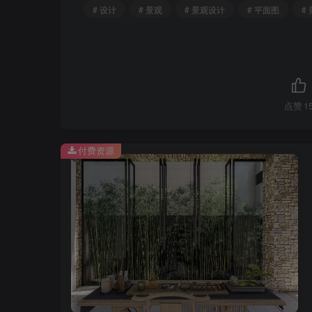
# 设计
# 景观
# 景观设计
# 平面图
#
总体鸟瞰.jpg
点赞
1
付费资源