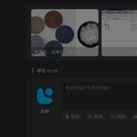
水洗石、洗米石、水刷石、水磨石、胶粘石傻傻分不清楚
评论
抢沙发
木平台区域.jpg
昵称
昵称
表情
代码