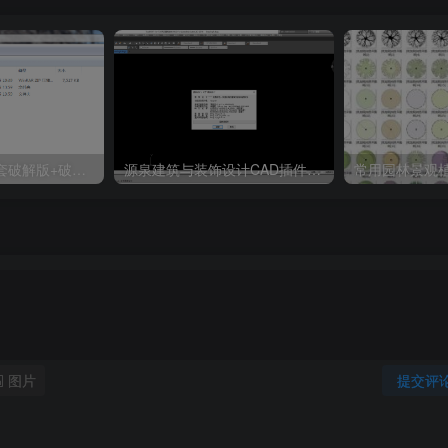
天正T20 V9.0全套破解版+破解补丁+安装教程
源泉建筑与装饰设计CAD插件工具箱（YQArch 6.7.4）
图片
提交评