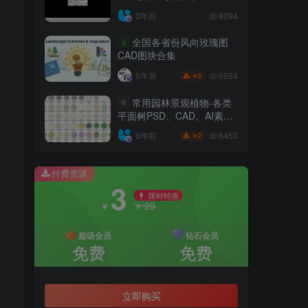
6.7.4）
3年前
8094
全国各省份风向玫瑰图
5
CAD图块合集
6694
6年前
2
￥
常用园林景观植物-各类
6
平面树PSD、CAD、AI素材
线稿
6453
6年前
2
￥
付费资源
3
限时特惠
29
￥
￥
超级会员
钻石会员
免费
免费
立即购买