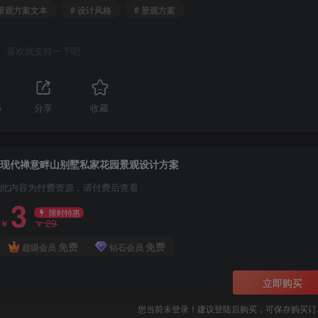
 景观方案文本
# 设计风格
# 景观方案
喜欢就支持一下吧
5
分享
收藏
现代禅意畔山别墅私家花园景观设计方案
此内容为付费资源，请付费后查看
3
限时特惠
29
￥
￥
免费
免费
超级会员
钻石会员
立即购买
您当前未登录！建议登陆后购买，可保存购买订