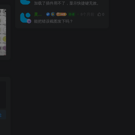
加载了插件用不了，显示快捷键无效。
灵感屋
8个月前
0
作者
能把错误截图发下吗？
常用园林景观植物-各类平面树PSD、CAD、AI素材线稿
户外防腐竹木、防腐木平台施工图画法详解
论