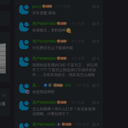
pony
2个月前
0
非常需要,嘻嘻
用户60041853
2个月前
0
多谢楼主，资料很棒
用户61327894
4个月前
0
付完费后怎么下载插件呢
用户96983666
4个月前
0
我用的是普通的CAD 不是天正， 所以用
嬴政天下Adobe 2024大师版全家桶中文破解直装
PS精简版Adobe Photoshop Elements 2024破解版中文免序列号激活v24.0.0
如何安装源泉设计CAD插件(适用CAD2023)
不了/??? 下载完让我选择打开插件的软
件..... 没有其他提示，我应该怎么做呢
灵感屋
4个月前
0
作者
有使用说明呀
篇
用户96983666
4个月前
0
方案
怎么加载啊？用什么打开？有没有使用
说明啊。付费却用不了....
用户65199461
5个月前
0