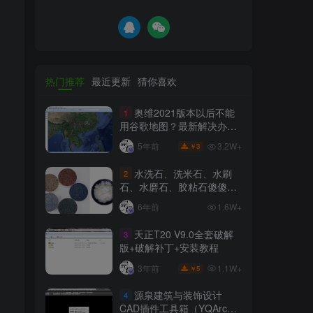
热门推荐
最近更新
猜你喜欢
奥维2021版本以后不能
1
用谷歌地图？最新解决办法
苹果安卓电脑
3.2W+
5年前
3
￥
水洗石、洗米石、水刷
2
石、水磨石、胶粘石傻傻分
不清楚
6年前
1.6W+
天正T20 V9.0全套破解
3
版+破解补丁+安装教程
1.1W+
3年前
5
￥
源泉建筑与装饰设计
4
CAD插件工具箱（YQArch