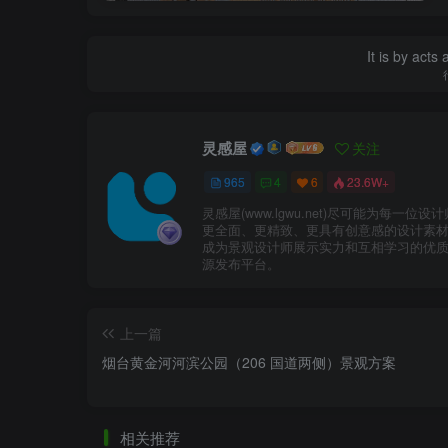
It is by acts
灵感屋
关注
965
4
6
23.6W+
茶室.jpg
灵感屋(www.lgwu.net)尽可能为每一位设
更全面、更精致、更具有创意感的设计素
成为景观设计师展示实力和互相学习的优
源发布平台。
上一篇
烟台黄金河河滨公园（206 国道两侧）景观方案
相关推荐