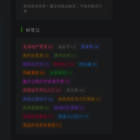
您当前未登录！建议登陆后购买，可保存购买订
单
标签云
龙湖地产景观
鼠标手
黑麦草
(2)
(1)
(4)
黑科技景观
黄河古村
(2)
(1)
鹅卵石代水
鹅卵石
鸡爪槭
(1)
(19)
(9)
鸟瞰素材
鱼群雕塑
(2)
(1)
魔方公寓SOP标准手册
(1)
高颜值车库出入口
高羊茅
(1)
(4)
高线公园设计
高级感住宅小区围墙
(0)
(1)
高精度建模
高端社区景观
(0)
(1)
高端改善赛道
高端入口设计
(1)
(1)
高温作业安全管理
(1)