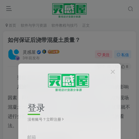
首页
软件与学习资源
软件教程与技巧
正文
如何保证后浇带混凝土质量？
灵感屋
关注
私信
3年前发布
0
110
8
要提高混凝土后浇带的工程质量,首先要分析影响
后浇带混凝土质量
的因素，一般来说有四个方面的影响
因素，即模板、钢筋、混凝土和后浇带接口做法，因为现场
登录
混凝土一般采用预拌混凝土，其质量比较有保证,在这里就不
进行分析了，针对模板、钢筋和后浇带做法谈谈自己的看
没有账号？立即注册
法。
邮箱