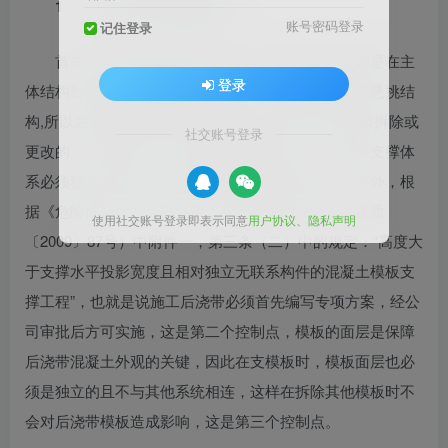
1
模板工程控制措施
账号密码登录
记住登录
首先说后浇带模板支撑体系，因为后浇带一般都是在主
登录
体结构封顶之后才进行混凝土浇筑，而且后浇带都是悬挑结
构,所以后浇带支撑体系在主体施工过程中是不允许被拆除或
社交账号登录
更改的，在这里第一个控制点就凸显出来了，后浇带支撑体
系必须独立于地下室（基础）模板支撑体系之外。另外，根
据《危险性较大的分部分项工程安全管理办法》（建质
使用社交账号登录即表示同意
用户协议
、
隐私声明
〔2009〕87号）中附件一，第三条（二）中的规定：“高度大
于支撑水平投影宽度且相对独立无联系构件的混凝土模板支
撑工程”，也就是说
施工后浇带
必须首先编写专项方案，经公
司审批后方可实施，这是第二个控制点，模板的面层是保障
后浇带混凝土外观的关键，因此在支模板时，模板面层也必
须是独立的且不与其他系统相连，这样在拆除其他模板时不
会对后浇带模板造成影响，这是第三个控制点。