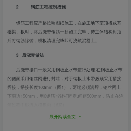
2
钢筋工程控制措施
钢筋工程应严格按照图纸施工，在施工地下室顶板或
基
础梁
、板时，将后浇带钢筋一起施工完毕，待主体结构封顶
后将
钢筋除锈
，模板清理完毕即可浇筑混凝土。
3 后浇带做法
后浇带接口一般采用
钢板止水带
进行处理,在钢板止水带
的侧面采用钢丝网进行封堵，对于钢板止水带必须采用搭接
焊接，搭接长度100mm（图1），两端必须满焊，钢丝网上
下翻边150mm，用6钢筋当背杆固定,间距500mm，防止在浇
筑过程中砂流入模板内（图2）。
展开阅读全文