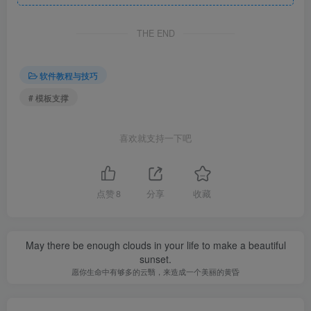
THE END
软件教程与技巧
# 模板支撑
图3 后浇带封闭示意
喜欢就支持一下吧
通过事前控制编制专项方案，事中控制整体支设后浇带
面层模板、独立模板支撑体系、封闭后浇带上表面、固定好
止水钢板钢丝网、事后加强混凝土养护，这一系列的控制措
点赞
8
分享
收藏
施,后浇带混凝土施工质量将会得到保证，即可解决后浇带质
量通病问题。
May there be enough clouds in your life to make a beautiful
sunset.
来源：建筑技术杂志社
愿你生命中有够多的云翳，来造成一个美丽的黄昏
仅供交流学习，如有侵权请联系删除