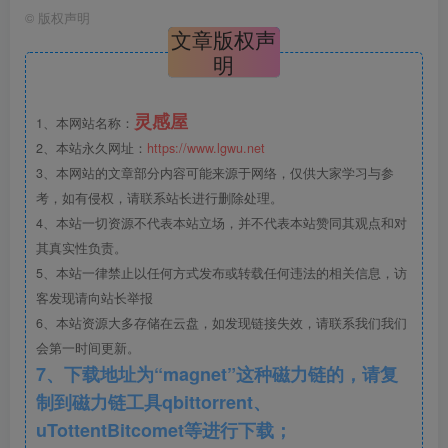
©
版权声明
文章版权声
明
灵感屋
1、本网站名称：
图1 钢板止水带搭接示意
2、本站永久网址：
https://www.lgwu.net
3、本网站的文章部分内容可能来源于网络，仅供大家学习与参
考，如有侵权，请联系站长进行删除处理。
4、本站一切资源不代表本站立场，并不代表本站赞同其观点和对
其真实性负责。
5、本站一律禁止以任何方式发布或转载任何违法的相关信息，访
客发现请向站长举报
图2 后浇带钢丝网固定示意
6、本站资源大多存储在云盘，如发现链接失效，请联系我们我们
会第一时间更新。
模板在浇筑混凝土前应每隔15m预留150mmx150mm清
7、下载地址为“magnet”这种磁力链的，请复
制到磁力链工具qbittorrent、
渣孔，在混凝土浇筑完毕后立即砌筑两皮砖墙，在砖墙上口
uTottentBitcomet等进行下载；
采用大板对后浇带进行封闭保护（图3）。