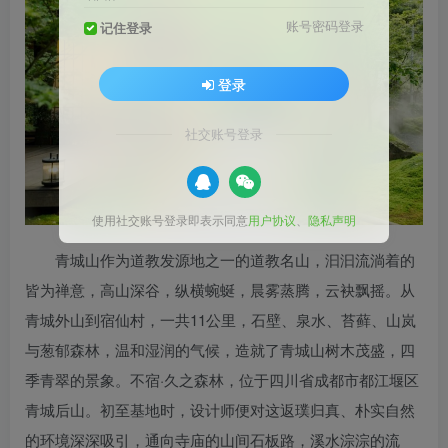
账号密码登录
记住登录
登录
社交账号登录
使用社交账号登录即表示同意
用户协议
、
隐私声明
青城山作为道教发源地之一的道教名山，汩汩流淌着的
皆为禅意，高山深谷，纵横蜿蜒，晨雾蒸腾，云袂飘摇。从
青城外山到宿仙村，一共11公里，石壁、泉水、苔藓、山岚
与葱郁森林，温和湿润的气候，造就了青城山树木茂盛，四
季青翠的景象。不宿·久之森林，位于四川省成都市都江堰区
青城后山。初至基地时，设计师便对这返璞归真、朴实自然
的环境深深吸引，通向寺庙的山间石板路，溪水淙淙的流