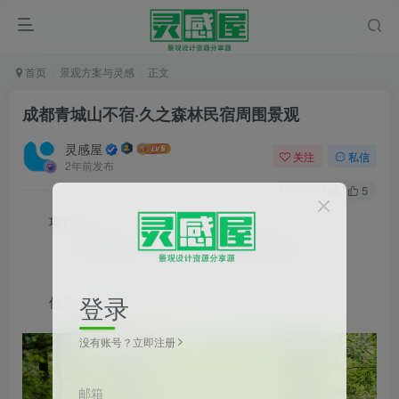
首页
景观方案与灵感
正文
成都青城山不宿·久之森林民宿周围景观
灵感屋
关注
私信
2年前发布
0
160
5
项目名称：
成都
青城山不宿·久之森林民宿周围景观
登录
位置 ：成都
没有账号？立即注册
邮箱