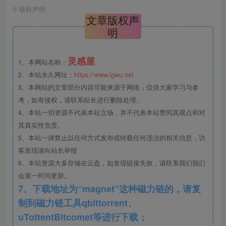
感受到空气中弥漫着大自然独有的沁香。场地中心的云杉
©
版权声明
文章版权声
树，是整个项目的灵魂。三人才能合抱的古老杉树沙沙作
明
响，带来最久远的风声。我们的设计也与之呼应，选用更自
然形态的石块与砾石组成平台，保留了包容根系生长呼吸的
灵感屋
1、本网站名称：
缝隙，让百年前落下的那颗云杉种子，在现代也能自由生
2、本站永久网址：
https://www.lgwu.net
长。
3、本网站的文章部分内容可能来源于网络，仅供大家学习与参
考，如有侵权，请联系站长进行删除处理。
走过青石步阶，转折数步，有一亭掩映于林下。在此静
4、本站一切资源不代表本站立场，并不代表本站赞同其观点和对
坐，可观斑驳的树影相伴莺啭燕舞，树影婆娑倒影旖旎，万
其真实性负责。
里浮云卷碧山，青天中道流孤月。绿水青山，竹栅庭院，木
5、本站一律禁止以任何方式发布或转载任何违法的相关信息，访
客发现请向站长举报
竹茶亭，处处沉浸在清新雅致的自然氛围里。枫林云杉间，
6、本站资源大多存储在云盘，如发现链接失效，请联系我们我们
绿意盎然。一阵疏雨刚过，绿叶清香犹如淡淡青烟弥漫于亭
会第一时间更新。
间，昏昏然只想小憩一番。浸入植被与山野围造的桃源空
7、下载地址为“magnet”这种磁力链的，请复
间，悠然时分，远处的青山映入眼帘。山丘上铺满苔藓，使
制到磁力链工具qbittorrent、
一切回到最原始的自然。走进林下小径，阳光能洒在枫叶林
uTottentBitcomet等进行下载；