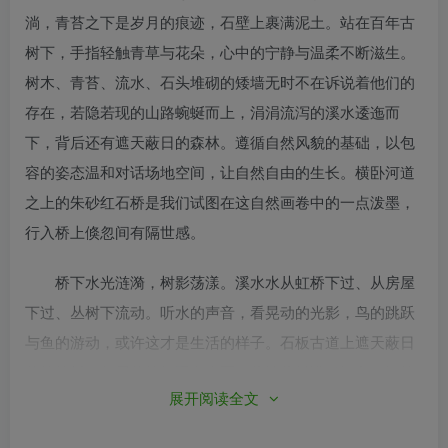
淌，青苔之下是岁月的痕迹，石壁上裹满泥土。站在百年古
树下，手指轻触青草与花朵，心中的宁静与温柔不断滋生。
树木、青苔、流水、石头堆砌的矮墙无时不在诉说着他们的
存在，若隐若现的山路蜿蜒而上，涓涓流泻的溪水逶迤而
下，背后还有遮天蔽日的森林。遵循自然风貌的基础，以包
容的姿态温和对话场地空间，让自然自由的生长。横卧河道
之上的朱砂红石桥是我们试图在这自然画卷中的一点泼墨，
行入桥上倏忽间有隔世感。
桥下水光涟漪，树影荡漾。溪水水从虹桥下过、从房屋
下过、丛树下流动。听水的声音，看晃动的光影，鸟的跳跃
与鱼的游动，或许这才是生活的样子。石板古道上遮天蔽日
的桢楠树，舒展的枝桠飘向水面，此情此景满目绿色。绿植
展开阅读全文
萋萋藤蔓攀爬山石墙体直至门檐，绿意萦绕，苍翠的桢楠树
葱葱郁郁，阳光倾洒，自然舒适感油然而生,人行至此，皆能