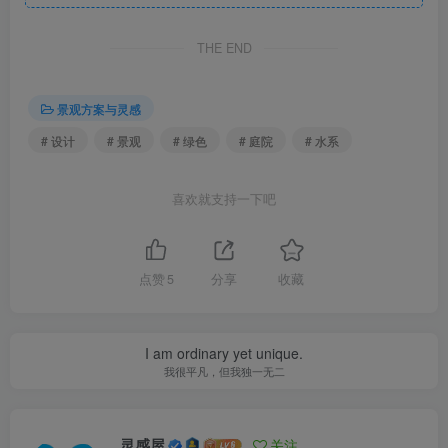
中，枫树由山边地头移栽而来，有着最自然舒展的形态。13
层的小塔是吉祥如意的象征，告知每一个来的人“一园即成，
THE END
四时即景”。透过天井 ，窥见光影，日升日落，阴晴圆缺。
在此次设计中，我们保留与修复了许多场地内原始存在的植
景观方案与灵感
被、石头、园路、水系，也尝试修复现代人与自然之间的链
# 设计
# 景观
# 绿色
# 庭院
# 水系
接，还原这份土地野趣隐适的氛围；沿着河流往上，探寻的
不只是自然的生长与乡野的事物，也是找寻自我的心境旅
喜欢就支持一下吧
程。
点赞
5
分享
收藏
I am ordinary yet unique.
我很平凡，但我独一无二
灵感屋
关注