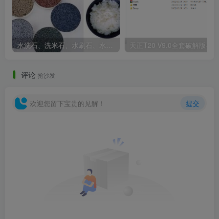
水洗石、洗米石、水刷石、水磨石、胶粘石傻傻分不清楚
天正T20 V9
评论
抢沙发
欢迎您留下宝贵的见解！
提交