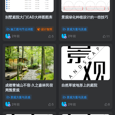
别墅庭院大门CAD大样图图库
景观绿化种植设计的一些技巧
施工图与节点详图
设计智库
景观方案与灵感
2年前
2年前
5
11
成都青城山不宿·久之森林民宿
自然草坡地形上的庭院
周围景观
景观方案与灵感
景观方案与灵感
2年前
2年前
5
8