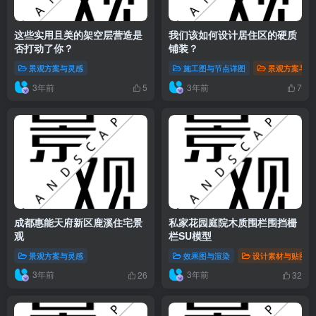
这些实用且美的架空层营造是
我们该如何设计居住区的硬质
否打动了你？
铺装？
景观方案与灵感
施工图与节点详图
景观方案与灵
3年前
3年前
5
7
成都惠能天府新区鹿溪住宅景
私家花园庭院木质围栏围挡栅
观
栏SU模型
景观方案与灵感
效果图与渲染
设计素材与贴图
3年前
3年前
26
32