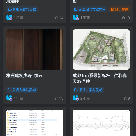
用选择
图
景观方案与灵感
施工图与节点详图
设计智库
1年前
1年前
14
10
株洲建发央著 ·缦云
成都Top系最新标杆 | 仁和春
天29号院
景观方案与灵感
景观方案与灵感
1年前
2年前
13
9