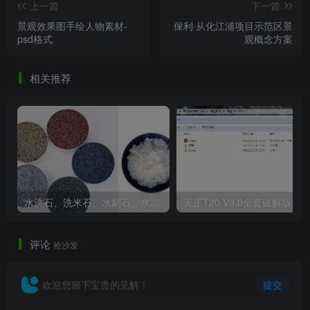
上一篇
下一篇
景观效果图手绘人物素材-
保利·从化江浦项目示范区景
psd格式
观概念方案
相关推荐
水洗石、洗米石、水刷石、水磨石、胶粘石傻傻分不清楚
天正T20 V9
评论
抢沙发
欢迎您留下宝贵的见解！
提交