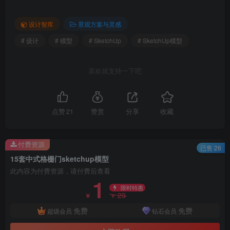
设计智库
景观方案与灵感
# 设计
# 模型
# SketchUp
# SketchUp模型
喜欢就支持一下吧
点赞
21
赞赏
分享
收藏
付费资源
已售 26
15套中式格栅门sketchup模型
此内容为付费资源，请付费后查看
1
限时特惠
29
￥
￥
免费
免费
超级会员
钻石会员