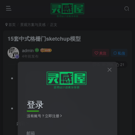
首页
景观方案与灵感
正文
15套中式格栅门sketchup模型
admin
关注
私信
4年前发布
0
286
21
文件格式：zip
文件大小：3.80MB
登录
资料类型：课程设计资料
没有账号？立即注册
内容简介：15套中式门sketchup模型
邮箱