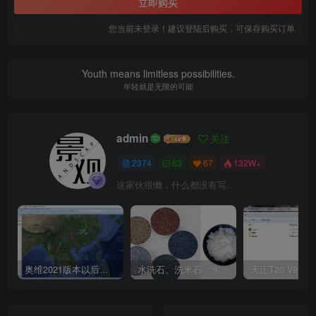
立即购买
您当前未登录！建议登陆后购买，可保存购买订单
Youth means limitless possibilities.
年轻就是无限的可能
admin
关注
2374
53
67
132W+
这家伙很懒，什么都没有写...
奥维2021版本以后不能用谷歌地图？最新解决办法苹果安卓电脑
水洗石、洗米石、水刷石、水磨石、胶粘石傻傻分不清楚