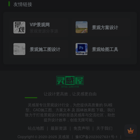
友情链接
休闲空间
.jpg
VIP景观网
景观方案设计
景观资源分享源
景观施工图设计
景观绘图工具
让设计更高效，让灵感更自由
灵感屋专注景观设计行业，为您提供高质量的 SU模
型、CAD施工图、方案文本 及 园林效果图 下载。我们
致力于打造景观设计师的首选灵感库与交流社区，助您
夜景鸟瞰.jpg
提升设计效率，创造无限可能。
站点地图
|
最新资源
|
免责声明
|
关于我们
Copyright © 2020-2025
灵感屋
|
豫ICP备2023027631号-1
|