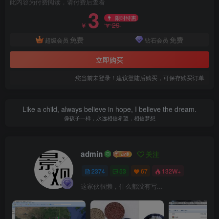
此内容为付费阅读，请付费后查看
3
限时特惠
29
￥
￥
免费
免费
超级会员
钻石会员
立即购买
鸟瞰图.jpg
您当前未登录！建议登陆后购买，可保存购买订单
Like a child, always believe in hope, I believe the dream.
像孩子一样，永远相信希望，相信梦想
admin
关注
2374
53
67
132W+
这家伙很懒，什么都没有写...
洽谈空间.jpg