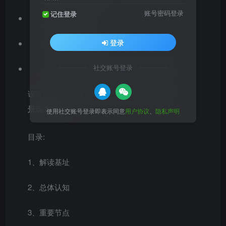
账号密码登录
记住登录
项目位置：四川
登录
文档格式：PDF
社交账号登录
公园类型：综合公园,生态公园,区级公园
该资料是活力精致+共享互动公园民宿建筑及
景观方案文本
使用社交账号登录即表示同意
用户协议
、
隐私声明
目录:
1、解读基址
2、总体认知
3、重要节点