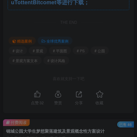
uTottentBitcomet等进行下载；
建筑形态.jpg
THE END
精选案例
全球优秀案例
# 设计
# 景观
# 平面图
# PS
# 公园
# 景观方案文本
# 设计风格
喜欢就支持一下吧
点赞
32
赞赏
分享
收藏
付费阅读
已售 46
锦城公园大学生梦想聚落建筑及景观概念性方案设计