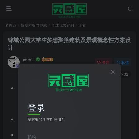
首页
景观方案与灵感
全球优秀案例
正文
锦城公园大学生梦想聚落建筑及景观概念性方案设
计
admin
关注
私信
3年前发布
0
464
32
文件格式：pptx
文件大小：108.05MB
登录
文档类型：景观方案文本
没有账号？立即注册
设计风格：现代风格
邮箱