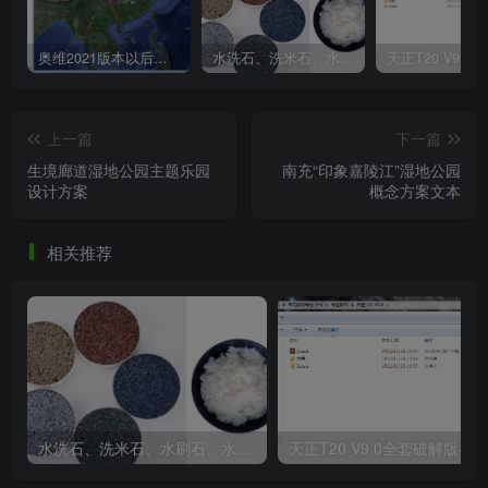
奥维2021版本以后不能用谷歌地图？最新解决办法苹果安卓电脑
水洗石、洗米石、水刷石、水磨石、胶粘石傻傻分不清楚
上一篇
下一篇
生境廊道湿地公园主题乐园
南充“印象嘉陵江”湿地公园
设计方案
概念方案文本
相关推荐
疏林草地.jpg
水洗石、洗米石、水刷石、水磨石、胶粘石傻傻分不清楚
天正T20 V9