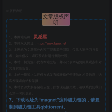
©
版权声明
文章版权声
明
灵感屋
1、本网站名称：
2、本站永久网址：
https://www.lgwu.net
3、本网站的文章部分内容可能来源于网络，仅供大家学习与参
考，如有侵权，请联系站长进行删除处理。
多变空间.jpg
4、本站一切资源不代表本站立场，并不代表本站赞同其观点和对
其真实性负责。
5、本站一律禁止以任何方式发布或转载任何违法的相关信息，访
客发现请向站长举报
6、本站资源大多存储在云盘，如发现链接失效，请联系我们我们
会第一时间更新。
7、下载地址为“magnet”这种磁力链的，请复
制到磁力链工具qbittorrent、