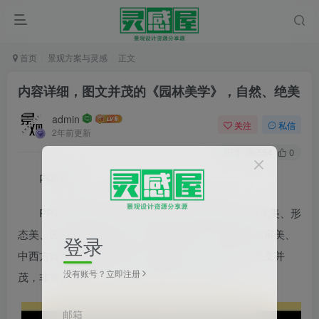
首页
景观方案与灵感
正文
内容详细，图文并茂的《园林美学》，自然、绝美
admin
关注
私信
2年前更新
0
554
0
内容简介
PPT文档共412页，包括绪论、园林美概说、形式美、形
态美、园林类型风格流派、园林审美理论、园林单体审美、
登录
中西方园林的文化与审美等八章内容，内容详细，图文并
没有账号？立即注册
茂，非常具有参考价值，欢迎网友下载借鉴~！
邮箱