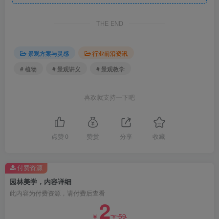
林匠师审美意识的空间造型艺术。它常与建筑、书画、诗
文、音乐等其它艺术门类相结合，而成为一门综合艺术。园
THE END
林艺术是一定的社会意识形态和审美理想在园林形式上的反
映。它运用总体布局、空间组合、体形、比例、色彩、节
景观方案与灵感
行业前沿资讯
奏、质感等园林语言，构成特定的艺术形象，形成一个更为
# 植物
# 景观讲义
# 景观教学
集中典型的审美整体，以表达时代精神和社会物质文化风
貌。
喜欢就支持一下吧
园林美是园林师对生活(包括自然)的审美意识(思想感
情、审美趣味、审美理想等)和优美的园林形式的有机统一，
点赞
0
赞赏
分享
收藏
是自然美、艺术美和社会美的高度融合。它是衡量园林艺术
作品表现力强弱的主要标志。
付费资源
园林美学，内容详细
园林美学是应用美学理论研究园林艺术的审美特征和审
此内容为付费资源，请付费后查看
美规律的学科。园林美学从哲学、心理学、社会学的角度，
2
研究园林艺术的本质特征，研究园林艺术和其他艺术的共同
59
￥
￥