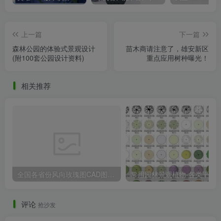
上一篇
下一篇
森林公园的体验式景观设计
苗木商请注意了，雄安新区
(附100套公园设计资料)
重点应用树种曝光！
相关推荐
全国各省份风向玫瑰图CAD图块合集
常用园林景观植物-各类平面树PSD、CA
评论
抢沙发