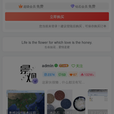
点和不同点，分析园林创作和园林欣赏中的各种因素、各种
免费
免费
超级会员
钻石会员
矛盾，然后找出其中的规律来。
立即购买
您当前未登录！建议登陆后购买，可保存购买订单
Life is the flower for which love is the honey.
生命如花，爱情是蜜
admin
关注
2374
53
67
132W+
这家伙很懒，什么都没有写...
奥维2021版本以后不能用谷歌地图？最新解决办法苹果安卓电脑
水洗石、洗米石、水刷石、水磨石、胶粘石傻傻分不清楚