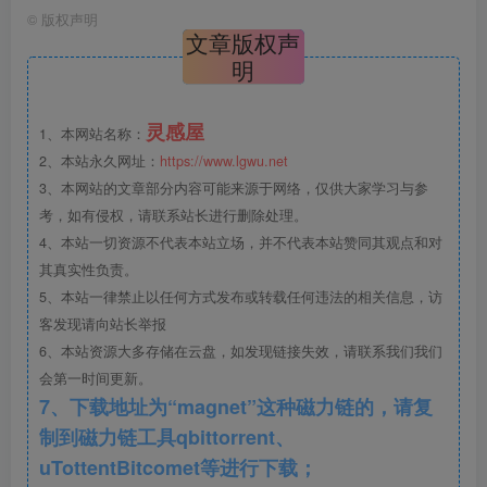
©
版权声明
文章版权声
明
灵感屋
1、本网站名称：
2、本站永久网址：
https://www.lgwu.net
3、本网站的文章部分内容可能来源于网络，仅供大家学习与参
考，如有侵权，请联系站长进行删除处理。
4、本站一切资源不代表本站立场，并不代表本站赞同其观点和对
其真实性负责。
园林美学，内容详细，图文并茂，非常具有参考价值
5、本站一律禁止以任何方式发布或转载任何违法的相关信息，访
客发现请向站长举报
园林是在一定的地块上，以植物、山石、水体、建筑等
6、本站资源大多存储在云盘，如发现链接失效，请联系我们我们
为素材，遵循科学原理和美的规律，创造的可供人们游憩和
会第一时间更新。
赏玩的现实生活境域。
7、下载地址为“magnet”这种磁力链的，请复
制到磁力链工具qbittorrent、
园林艺术是通过园林的物质实体反映生活美丑、表现园
uTottentBitcomet等进行下载；