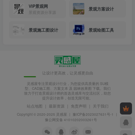
VIP景观网
景观方案设计
景观资源分享源
景观施工图设计
景观绘图工具
让设计更高效，让灵感更自由
灵感屋专注景观设计行业，为您提供高质量的 SU模
型、CAD施工图、方案文本 及 园林效果图 下载。我们
致力于打造景观设计师的首选灵感库与交流社区，助您
提升设计效率，创造无限可能。
站点地图
|
最新资源
|
免责声明
|
关于我们
Copyright © 2020-2025
灵感屋
|
豫ICP备2023027631号-1
|
豫公网安备 41010202003261号