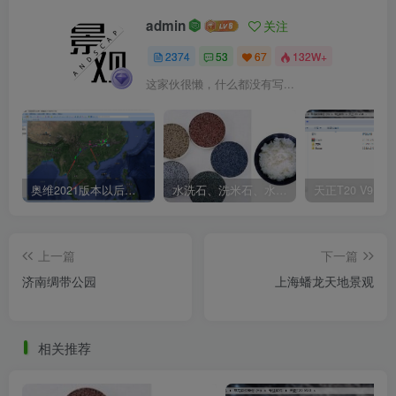
admin
关注
2374
53
67
132W+
这家伙很懒，什么都没有写...
奥维2021版本以后不能用谷歌地图？最新解决办法苹果安卓电脑
水洗石、洗米石、水刷石、水磨石、胶粘石傻傻分不清楚
上一篇
下一篇
济南绸带公园
上海蟠龙天地景观
上海国风椅装置实景图
相关推荐