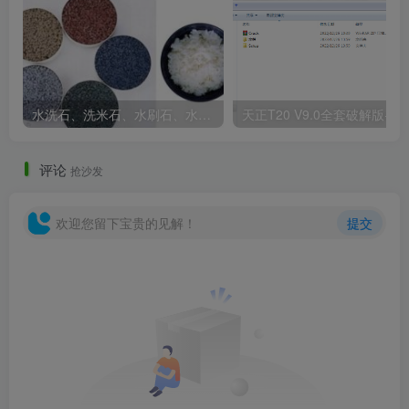
水洗石、洗米石、水刷石、水磨石、胶粘石傻傻分不清楚
天正T20 V9
评论
抢沙发
欢迎您留下宝贵的见解！
提交
上海国风椅装置实景图