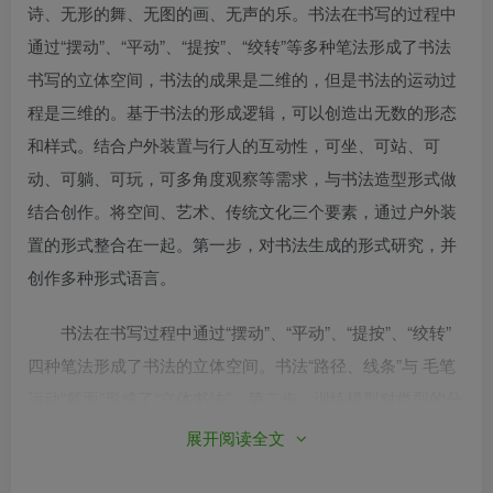
诗、无形的舞、无图的画、无声的乐。书法在书写的过程中
通过“摆动”、“平动”、“提按”、“绞转”等多种笔法形成了书法
书写的立体空间，书法的成果是二维的，但是书法的运动过
程是三维的。基于书法的形成逻辑，可以创造出无数的形态
和样式。结合户外装置与行人的互动性，可坐、可站、可
动、可躺、可玩，可多角度观察等需求，与书法造型形式做
结合创作。将空间、艺术、传统文化三个要素，通过户外装
置的形式整合在一起。第一步，对书法生成的形式研究，并
创作多种形式语言。
书法在书写过程中通过“摆动”、“平动”、“提按”、“绞转”
四种笔法形成了书法的立体空间。书法“路径、线条”与 毛笔
运动“截面”形成了“立体书法”。第二步，训练模型对类型的分
析研究：对创作原型进行识别，利用prompt engine生成相关
展开阅读全文
的设计语汇，包括形式、材料、造型语言等等（smooth,