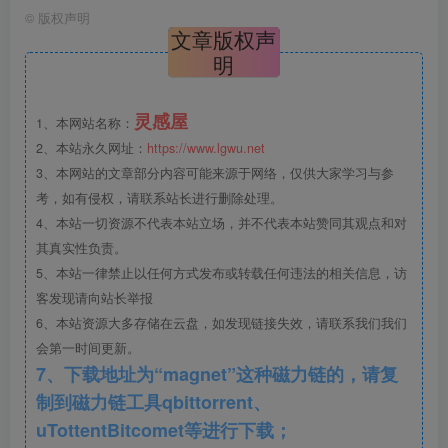
flowing, graceful, elegant, undulating and serpentine etc.），
©
版权声明
利用autoDL训练的模型, 根据书法中不同文字书写方式，利
文章版权声
明
用control net 生成一些列相关的类似形式，形式控制主要来
源于书法的特定书写逻辑以及汉字偏旁部首的解构。
灵感屋
1、本网站名称：
第三步，选择优化意向进行深化设计：结合具体的功能
2、本站永久网址：
https://www.lgwu.net
使用与设计的形式需求，选择生成其中的类别， 继续进行深
3、本网站的文章部分内容可能来源于网络，仅供大家学习与参
考，如有侵权，请联系站长进行删除处理。
化，深化控制的一个方向是在理性层面，对不同互动行为方
4、本站一切资源不代表本站立场，并不代表本站赞同其观点和对
式的需求考虑; 深化控制的第二个方向是在感性层面，对形式
其真实性负责。
的美感和空间形态的审美考虑。第四步，建造优化，材料设
5、本站一律禁止以任何方式发布或转载任何违法的相关信息，访
计与结构设计。建造的优化经历过这些过程实现的：1、建立
客发现请向站长举报
整体3D模型，确定造型；2、根据3D模型深化内部钢架；
6、本站资源大多存储在云盘，如发现链接失效，请联系我们我们
会第一时间更新。
3、根据加工需要，分解模型及钢架结构4、根据分解模型制
7、下载地址为“magnet”这种磁力链的，请复
作人造石的定型模具5、人造石通过专业烤箱软化后，在定型
制到磁力链工具qbittorrent、
模具上定型6、制作拼接模具，并于钢架结构结合；7、将定
uTottentBitcomet等进行下载；
型后的人造石按照模型编号在拼接模型上拼接成型；8、细节