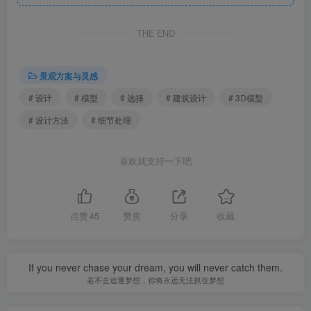
处理、抛光打磨材料。使用了人造石模拟墨水浸染的工艺，
THE END
以纯黑色为主，配上白色灯光去强化边界。
景观方案与灵感
# 设计
# 模型
# 选择
# 建筑设计
# 3D模型
# 设计方法
# 细节处理
喜欢就支持一下吧
点赞
45
赞赏
分享
收藏
If you never chase your dream, you will never catch them.
若不去追逐梦想，你将永远无法抓住梦想
上海国风椅装置实景图