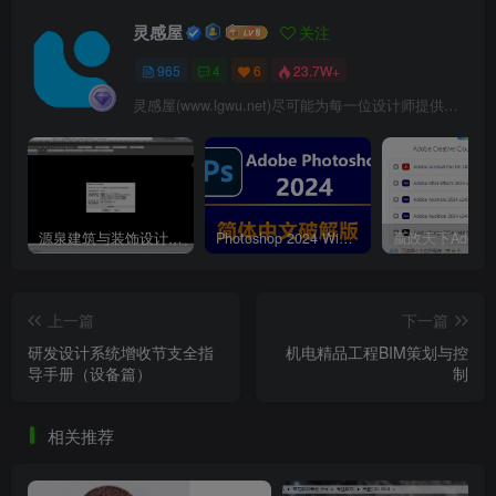
灵感屋
关注
965
4
6
23.7W+
灵感屋(www.lgwu.net)尽可能为每一位设计师提供更全面、更精致、更具有创意感的设计素材。努力成为景观设计师展示实力和互相学习的优质网络资源发布平台。
图2 室外给排水管道避让地铁楼梯布置
源泉建筑与装饰设计CAD插件工具箱（YQArch 6.7.4）
Photoshop 2024 Win|Mac 简体中文破解版安装包下载及安装教程
由于雨水管道布置在最下一层，导致雨水管埋深增加，
为了减少工程造价及让下游雨水管能够接入市政雨水管网，
上一篇
下一篇
此处雨水管网采用倒虹吸排放。同时为防止箱涵堵塞，在雨
研发设计系统增收节支全指
机电精品工程BIM策划与控
导手册（设备篇）
制
水进入箱涵前的检查井设置沉泥井，截留一些污泥及杂质，
同时在箱涵末端也设置沉砂井。增大箱涵坡度为0.01，让其
相关推荐
管内流速大于自净流速，避免泥沙在箱涵内淤积，堵塞箱
涵。该项目通过采用非常规的管道布置方式，来解决室外走