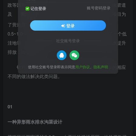
政等因素导致室外敷设管线空间被占用，给室外给排水管道
账号密码登录
记住登录
及
雨水
收集池的设计带来严峻挑战。此外，有些项目为
了营造建筑的氛围及空间感，会将首层部分区域下沉
登录
0.5~1.0m，形成一种围合空间。而这种下沉部分成了一个低
社交账号登录
洼地带，容易积蓄雨水，常规做法是将下沉区域的雨水提升
排放，比较耗能。
针对以上情况，本文介绍在实际项目中分别采取的相应
使用社交账号登录即表示同意
用户协议
、
隐私声明
不同的做法解决此类问题。
01
一种异形雨水排水沟渠设计