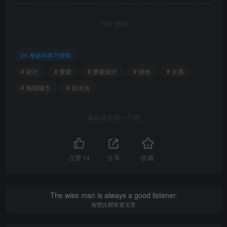
上面”。室外给水管应敷设在最上层。由于可敷设的空间只有
1m，最小的700砖砌或混凝土检查井安装空间至少要
THE END
1.25m，设计采用315塑料检查井能满足污水管道在这1m范
围内敷设。雨水管道相较污水管道堵塞的可能性稍小，故设
考研与学习资料
计时考虑将雨水管敷设在最下层，由于地下室退线扣除地铁
# 设计
# 景观
# 景观设计
# 绿色
# 水系
楼梯占用空间外，只剩1m，此处室外雨水若采用管道，管道
# 海绵城市
# 排水沟
不够空间转90°弯，将管道改成截面为500 mm(宽)×500
mm（高）混凝土箱涵，箱涵敷设到避开楼梯段时转弯接到
喜欢就支持一下吧
雨水检查井，如图2所示。
点赞
14
分享
收藏
The wise man is always a good listener.
智慧比财富更宝贵