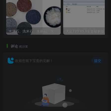
管空间被占用的问题，同时也避免了地下停车位数量的减
少，项目建成后，排水流畅，运行良好。
02
水洗石、洗米石、水刷石、水磨石、胶粘石傻傻分不清楚
天正T20 V9
雨水收集池设计
评论
抢沙发
某办公商业综合体项目地下室退线3.0m，室外沿地下室四周
设有室外消防管、雨水管、污水管。项目景观设计介入较
欢迎您留下宝贵的见解！
提交
晚，介入时地下室施工已完成。景观深化设计过程中，下凹
绿化面积减少，硬化面积增加，原有的海绵措施不足以满足
海绵城市要求的雨水调蓄容积需求，需采取其他措施来弥
补，否则将影响项目的海绵城市验收。由于该项目采用满铺
地下室，已设置绿色屋顶，且地下室土建施工已完成，能采
用的海绵措施选择较小，从项目工期、造价等情况考虑，增
设室外雨水收集池为最优方案，一方面可以不影响主体施