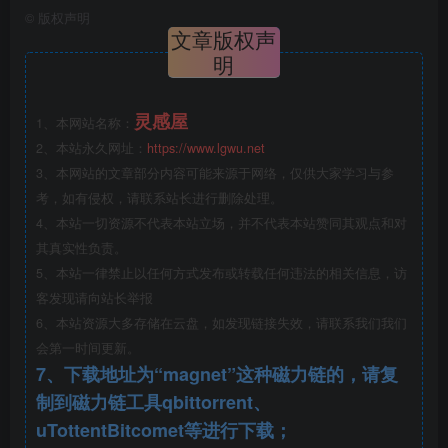
©
版权声明
文章版权声
图1 室外给排水管道与地铁楼梯冲突示意
明
若按常规设计，室外走管空间被地铁楼梯占用，需考虑
灵感屋
1、本网站名称：
在地下室至少内凹相应空间，才能满足室外给排水管网敷设
2、本站永久网址：
https://www.lgwu.net
要求。若按此原则调整地下室轮廓，每层地下室损失3个车
3、本网站的文章部分内容可能来源于网络，仅供大家学习与参
位，2层地下室共损失6个停车位，建筑专业在其余区域无法
考，如有侵权，请联系站长进行删除处理。
4、本站一切资源不代表本站立场，并不代表本站赞同其观点和对
补足车位，届时影响规划车位数量，影响项目验收。经项目
其真实性负责。
组各专业多轮讨论协商后，决定由水专业调整室外管网敷设
5、本站一律禁止以任何方式发布或转载任何违法的相关信息，访
方式。室外给排水管道要经过此段狭窄区域，必须在垂直方
客发现请向站长举报
向上分层敷设才可。根据《建筑给水排水设计标准》（GB
6、本站资源大多存储在云盘，如发现链接失效，请联系我们我们
50015-2019，以下简称“建水标”）3.6.10条规定“给水引入管
会第一时间更新。
7、下载地址为“magnet”这种磁力链的，请复
与排水排出管的净距不得小于1m。建筑物内埋地敷设的生活
制到磁力链工具qbittorrent、
给水管与排水管之间的最小净距，平行埋设时不宜小于
uTottentBitcomet等进行下载；
0.50m；交叉埋设时不应小于0.15m，且给水管应在排水管的