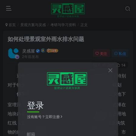
首页
景观方案与灵感
考研与学习资料
正文
如何处理景观室外雨水排水问题
灵感屋
关注
私信
2年前发布
0
207
14
近年来随着现代建筑的蓬勃发展、小汽车的普及，特别
对于特大城市，停车紧张，一位难求，因此新建项目规划
停车位
的指标也在逐年提高。为了节约造价、减少地下
登录
室埋深，同时满足地下室停车指标要求，建设方往往选择在
地块内最大化满铺地下室，普遍地下室外墙轮廓线退让用地
没有账号？立即注册
红线（简称“地下室退线”）3.0~3.5m，导致室外管线及构筑
物的敷设空间极度受限。其次，有些项目因建筑、地铁、市
邮箱