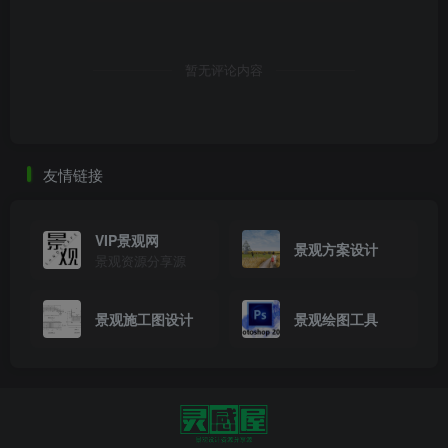
工，同时结合雨水回用系统可以节约室外绿化浇洒及地下室
车库冲洗用水。受限于室外布管空间不足，增设雨水收集池
暂无评论内容
非常困难，需结合现状条件，选择非常规的雨水收集池，如
图3所示。
友情链接
VIP景观网
景观方案设计
景观资源分享源
景观施工图设计
景观绘图工具