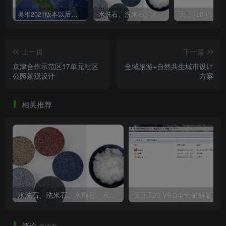
奥维2021版本以后不能用谷歌地图？最新解决办法苹果安卓电脑
水洗石、洗米石、水刷石、水磨石、胶粘石傻傻分不清楚
上一篇
下一篇
京津合作示范区17单元社区
全域旅游+自然共生城市设计
公园景观设计
方案
相关推荐
水洗石、洗米石、水刷石、水磨石、胶粘石傻傻分不清楚
天正T20 V9
评论
抢沙发