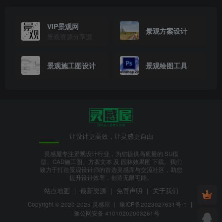
VIP景观网
景观方案设计
景观资源分享源
景观施工图设计
景观绘图工具
让设计更高效，让灵感更自由
灵感屋专注景观设计行业，为您提供高质量的 SU模
型、CAD施工图、方案文本 及 园林效果图 下载。我们
致力于打造景观设计师的首选灵感库与交流社区，助您
提升设计效率，创造无限可能。
站点地图
|
最新资源
|
免责声明
|
关于我们
Copyright © 2020-2025
灵感屋
|
豫ICP备2023027631号-1
|
豫公网安备 41010202003261号