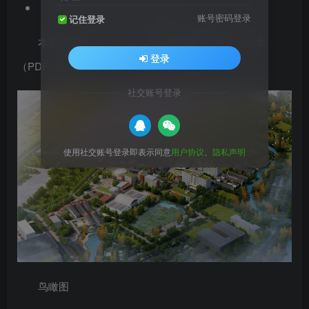
图纸深度 ：方案（初设图）
账号密码登录
记住登录
本资料是古风艺术
小镇改造规划设计
方案文本
登录
（PDF+214页）
社交账号登录
使用社交账号登录即表示同意
用户协议
、
隐私声明
鸟瞰图