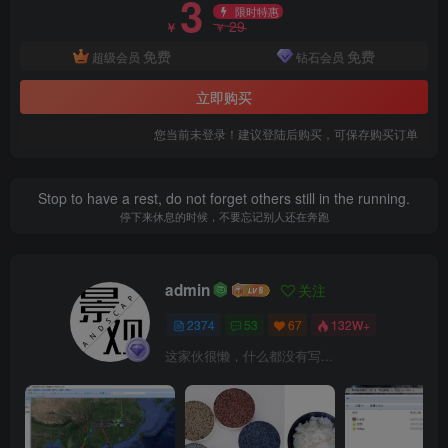
3
限时特惠
29
￥
￥
免费
免费
超级会员
钻石会员
立即购买
您当前未登录！建议登陆后购买，可保存购买订单
透视图
Stop to have a rest, do not forget others still in the running.
此处内容已隐藏，请付费后查看
停下来休息的时候，不要忘记别人还在奔跑
admin
关注
2374
53
67
132W+
这家伙很懒，什么都没有写...