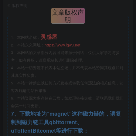
©
版权声明
文章版权声
明
灵感屋
1、本网站名称：
2、本站永久网址：
https://www.lgwu.net
鸟瞰图
3、本网站的文章部分内容可能来源于网络，仅供大家学习与参
考，如有侵权，请联系站长进行删除处理。
4、本站一切资源不代表本站立场，并不代表本站赞同其观点和对
其真实性负责。
5、本站一律禁止以任何方式发布或转载任何违法的相关信息，访
客发现请向站长举报
6、本站资源大多存储在云盘，如发现链接失效，请联系我们我们
会第一时间更新。
7、下载地址为“magnet”这种磁力链的，请复
制到磁力链工具qbittorrent、
uTottentBitcomet等进行下载；