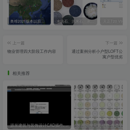
奥维2021版本以后不能用谷歌地图？最新解决办法苹果安卓电脑
水洗石、洗米石、水刷石、水磨石、胶粘石傻傻分不清楚
上一篇
下一篇
物业管理四大阶段工作内容
通过案例分析小户型LOFT公
寓户型优劣
相关推荐
源泉建筑与装饰设计CAD插件工具箱（YQArch 6.7.4）
常用园林景观植物-各类平面树PSD、CA