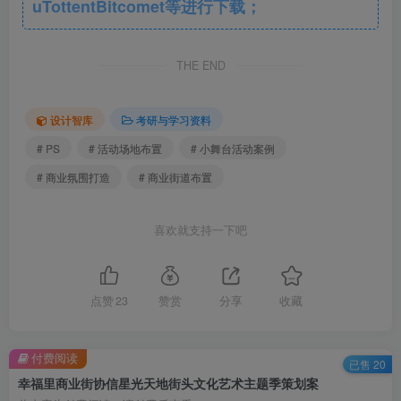
uTottentBitcomet等进行下载；
THE END
4、小舞台活动案例.png
设计智库
考研与学习资料
# PS
# 活动场地布置
# 小舞台活动案例
# 商业氛围打造
# 商业街道布置
喜欢就支持一下吧
点赞
23
赞赏
分享
收藏
5、亲子家庭活动案例.png
付费阅读
已售 20
此处内容已隐藏，请付费后查看
幸福里商业街协信星光天地街头文化艺术主题季策划案