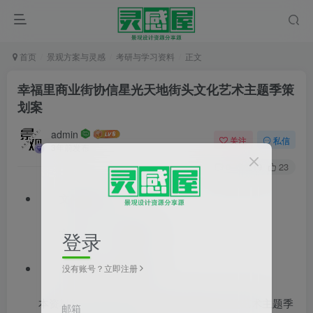
首页
景观方案与灵感
考研与学习资料
正文
幸福里商业街协信星光天地街头文化艺术主题季策
划案
admin
关注
私信
3年前发布
0
219
23
文件格式：ppt
文件大小：26.08MB
登录
资料类型：营销策略
没有账号？立即注册
本资料为幸福里商业街XX星光天地街头文化艺术主题季
邮箱