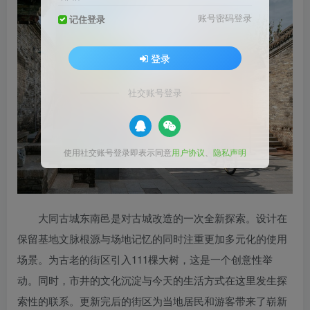
账号密码登录
记住登录
登录
社交账号登录
使用社交账号登录即表示同意
用户协议
、
隐私声明
大同古城东南邑是对古城改造的一次全新探索。设计在
保留基地文脉根源与场地记忆的同时注重更加多元化的使用
场景。为古老的街区引入111棵大树，这是一个创意性举
动。同时，市井的文化沉淀与今天的生活方式在这里发生探
索性的联系。更新完后的街区为当地居民和游客带来了崭新