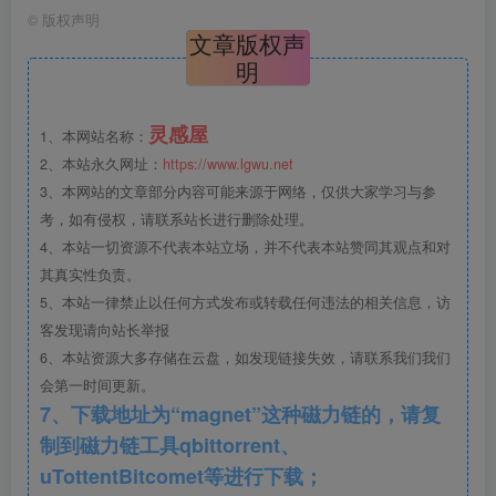
次设计的挑战，也激发出团队敏锐的觉知和历史责任感——
©
版权声明
文章版权声
让古老的街区活过来。如何让古城重新生机勃勃，人群络绎
明
不绝？从城市保护与更新入手，站在传统的河流里顺接自然
而然的现代生活方式，才能复活历史街区悠久的文化生活。
灵感屋
1、本网站名称：
项目初始需要慎重看待保留与改变的关系，在进行系统性的
2、本站永久网址：
https://www.lgwu.net
思考后，我们希望从流线系统，风貌修复系统，文化节点系
3、本网站的文章部分内容可能来源于网络，仅供大家学习与参
统，自然系统四个方便解决这一复杂问题。
考，如有侵权，请联系站长进行删除处理。
4、本站一切资源不代表本站立场，并不代表本站赞同其观点和对
厚重的文化沉淀及市井生活氛围是这片街区的灵魂，而
其真实性负责。
残存文物与历史建筑，老包台，电线杆，高音喇叭及老物料
5、本站一律禁止以任何方式发布或转载任何违法的相关信息，访
可以很好地预的过去。设计希望引导人们对街区文化的保护
客发现请向站长举报
6、本站资源大多存储在云盘，如发现链接失效，请联系我们我们
与尊重。大同传统民居是大同古城的文化载体，是古城传统
会第一时间更新。
生活的写照，保护大同历史街区, 体验原汁原味的⼤同古城⽂
7、下载地址为“magnet”这种磁力链的，请复
化体验。基于文化传承、城市功能提升、居民需求的升级，
制到磁力链工具qbittorrent、
为广府角历史街区赋予居住、商业配套，重新焕发活力。打
uTottentBitcomet等进行下载；