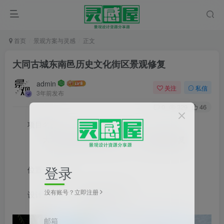
首页
景观方案与灵感
正文
大同古城东南邑历史文化街区景观修复
admin
关注
私信
3年前发布
0
329
46
项目名称：
大同
古城东南邑历史文化
街区
景观修复
登录
位置：大同
没有账号？立即注册
设计公司：
象界设计机构
邮箱