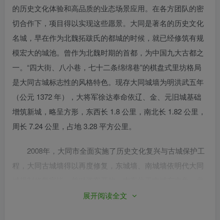
的历史文化体验和高品质的业态场景应用。在各方团队的密
切合作下，项目得以实现这些愿景。大同是著名的历史文化
名城，早在作为北魏拓跋氏的都城的时候，就已经修筑有规
模宏大的城池。曾作为北魏时期的首都，为中国九大古都之
一。“四大街、八小巷，七十二条绵绵巷”的棋盘式里坊格局
是大同古城标志性的风格特色。现存大同城墙为明洪武五年
（公元 1372 年），大将军徐达奉命依辽、金、元旧城基础
增筑新城，略呈方形，东西长 1.8 公里，南北长 1.82 公里，
周长 7.24 公里，占地 3.28 平方公里。
2008年，大同市全面实施了历史文化复兴与古城保护工
程，大同古城墙得以再度修复，东城墙、南城墙依明代大同
城规制修复完毕，并对游客开放。本案位于古城东南角，北
邻和阳街，南邻仓门街，西邻李怀角街，东邻东门大巷。挖
展开阅读全文
掘出纯正的历史文化内核，并与现代生活方式相融合，是这