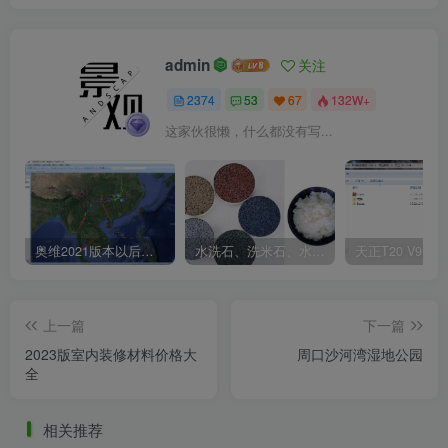
阻隔，与文化建筑的色彩对应关系。公共空间尤其宝贵，是
市民聚会休闲的重要场所。在注入当代艺术的活力，又保留
admin
关注
住空间的弹性，留白放空，让更多可能性的活动自动生发出
2374
53
67
132W+
来，使空间不断生长。
这家伙很懒，什么都没有写...
我们往整个街区引入了111棵大乔木，这是一个创意性
举动，不仅给古城的街巷带来绿色自然，还提供了空间的舒
适性与休闲感。我们又收集保留了许多街区拆除的老旧材
料，包括条石、青砖、瓦片、石槽等。这些材料在设计中被
奥维2021版本以后不能用谷歌地图？最新解决办法苹果安卓电脑
水洗石、洗米石、水刷石、水磨石、胶粘石傻傻分不清楚
重新利用，例如把建筑闲置的排水口利用，形成景观活力水
景，用条石恢复搭建原古城考证后的老水井，将石块与瓦片
上一篇
下一篇
重新组合包台墙。不仅是旧物新用，新的材料也被融合进古
2023版室内装修材料价格大
周口沙河湾湿地公园
城的肌理之中，设计师十分克制的选用了一些当地的石材、
全
水洗石、钢材、玻璃砖等材料，用创新的手法与旧的材料进
相关推荐
行搭配。新生的事物需要在老旧的根基上调整改变才能更稳