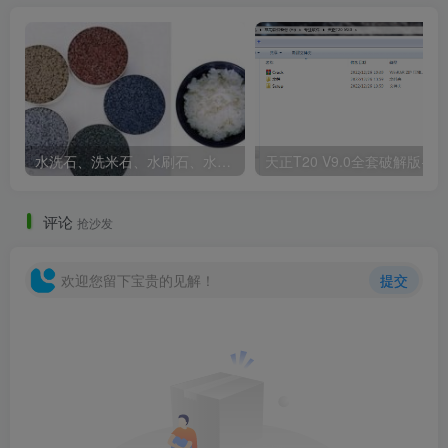
步地前进，这些营造方式尊重着古城的历史，也融入了今天
的生活。
水洗石、洗米石、水刷石、水磨石、胶粘石傻傻分不清楚
天正T20 V9
评论
抢沙发
欢迎您留下宝贵的见解！
提交
大同古城东南邑历史文化街区景观修复实景图