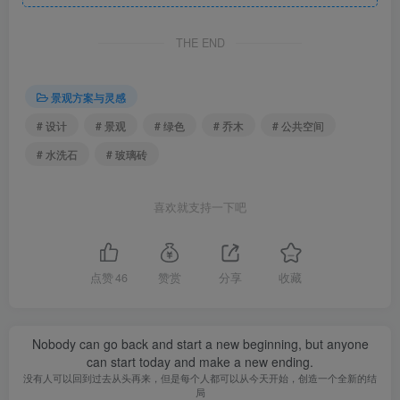
造宜居宜业宜游生活片区。体现大同历史文化名城特色与人
文特色的。历史街区的场地与建筑关系非常复杂，再加上原
THE END
街巷空间废弃严重，所以如何控制好整体街区的风貌和融入
新功能的空间是一大难题。老包台是整个街区的最重要的文
景观方案与灵感
化特征，现场破坏严重。我们把包台分为两大类别，功能性
# 设计
# 景观
# 绿色
# 乔木
# 公共空间
与重构类。
# 水洗石
# 玻璃砖
功能性包台，我们通个历史文献与老照片整合8类形式，
并根据现场残留的老材料进行重新组合，并加入雨水管理系
喜欢就支持一下吧
统与照明设施的布置考虑，建筑与建筑之间由于修建与使用
的时间不一样，我们也会选择他的区别性。很好的完成了对
点赞
46
赞赏
分享
收藏
危房提供有效的防护与支撑。重构类包台，可以称之为带有
交互性设计的包台类别，组合会考虑光影的关系，打破原有
平板的模式，引入光影，艺术灯光被植入，还引入玻璃砖等
Nobody can go back and start a new beginning, but anyone
can start today and make a new ending.
材料，构成了很好的艺术效果。护栏系统，在满足人性化的
没有人可以回到过去从头再来，但是每个人都可以从今天开始，创造一个全新的结
基础上我们严格控制他与文化建筑的关系，强调更少的视线
局