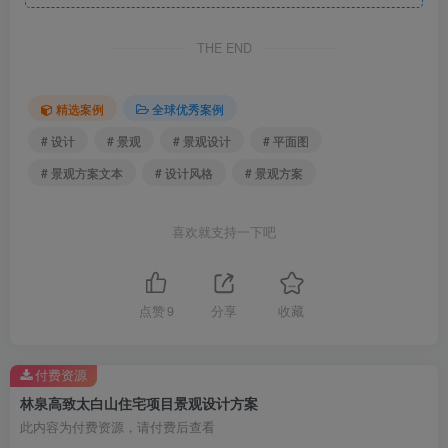
THE END
枯山水.jpg
精选案例
全球优秀案例
# 设计
# 景观
# 景观设计
# 平面图
# 景观方案文本
# 设计风格
# 景观方案
喜欢就支持一下吧
点赞
9
分享
收藏
微客厅.jpg
付费资源
林泉高致太白山住宅项目景观设计方案
此内容为付费资源，请付费后查看