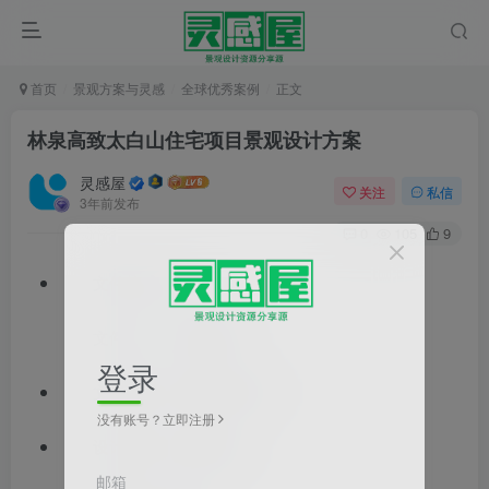
首页
景观方案与灵感
全球优秀案例
正文
林泉高致太白山住宅项目景观设计方案
灵感屋
关注
私信
3年前发布
0
105
9
文件格式：pdf
文件大小：95.56MB
登录
文档类型：景观方案文本
没有账号？立即注册
设计风格：现代风格
邮箱