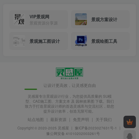
VIP景观网
景观方案设计
景观资源分享源
景观施工图设计
景观绘图工具
让设计更高效，让灵感更自由
灵感屋专注景观设计行业，为您提供高质量的 SU模
型、CAD施工图、方案文本 及 园林效果图 下载。我们
致力于打造景观设计师的首选灵感库与交流社区，助您
提升设计效率，创造无限可能。
站点地图
|
最新资源
|
免责声明
|
关于我们
Copyright © 2020-2025
灵感屋
|
豫ICP备2023027631号-1
|
豫公网安备 41010202003261号