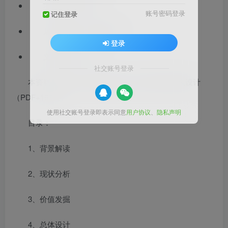
项目位置：陕西
账号密码登录
记住登录
居住区类型：高档住宅
登录
文档格式：PDF
社交账号登录
本资料是游山吟+林泉高致太白山住宅项目景观设计
（PDF+167页）
使用社交账号登录即表示同意
用户协议
、
隐私声明
目录：
1、背景解读
2、现状分析
3、价值发掘
4、总体设计