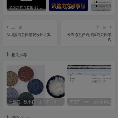
源泉建筑与装饰设计CAD插件工具箱（YQArch 6.7.4）
Photoshop 2024 Win|Mac 简体中文破解版安装包下载及安装教程
居山.jpg
上一篇
下一篇
深圳滨海公园景观设计方案
长春净月伊通河滨河公园景
观
相关推荐
一层望山.jpg
水洗石、洗米石、水刷石、水磨石、胶粘石傻傻分不清楚
天正T20 V9
评论
抢沙发