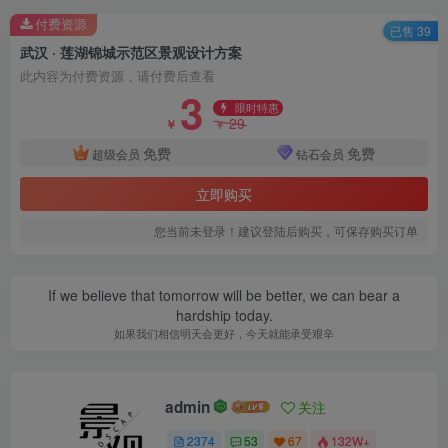
付费资源
已售 39
武汉 · 莲湖锦城示范区景观设计方案
景观效果图.png
此内容为付费资源，请付费后查看
3
限时特惠
29
￥
￥
免费
免费
超级会员
钻石会员
立即购买
您当前未登录！建议登陆后购买，可保存购买订单
If we believe that tomorrow will be better, we can bear a
hardship today.
如果我们相信明天会更好，今天就能承受艰辛
景观效果图.png
admin
关注
2374
53
67
132W+