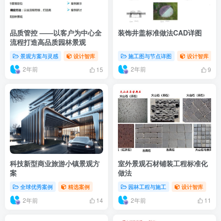
品质管控 ——以客户为中心全
装饰井盖标准做法CAD详图
流程打造高品质园林景观
景观方案与灵感
设计智库
施工图与节点详图
设计智库
2年前
2年前
15
9
科技新型商业旅游小镇景观方
室外景观石材铺装工程标准化
案
做法
全球优秀案例
精选案例
园林工程与施工
设计智库
2年前
2年前
14
11