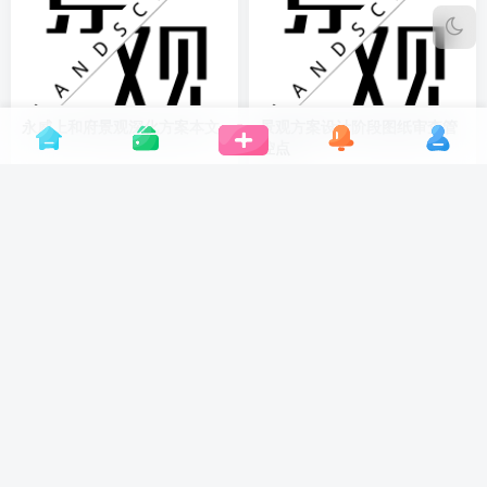
永威上和府景观深化方案本文
景观方案设计阶段图纸审查管
控点
景观方案与灵感
精选案例
景观方案与灵感
设计智库
5年前
5年前
17
18
中建光谷之星H 连廊地块景观
三亚海上大都会景观设计文本
方案设计
景观方案与灵感
设计智库
景观方案与灵感