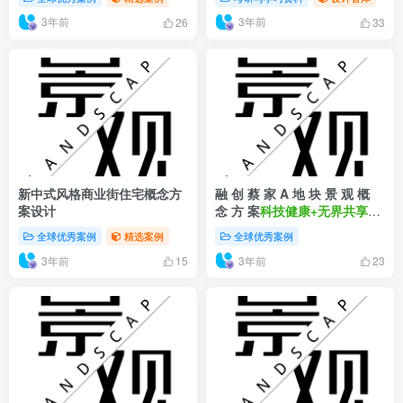
3年前
3年前
26
33
新中式风格商业街住宅概念方
融 创 蔡 家 A 地 块 景 观 概
案设计
念 方 案
科技健康+无界共享住
宅景观
全球优秀案例
精选案例
全球优秀案例
3年前
3年前
15
23