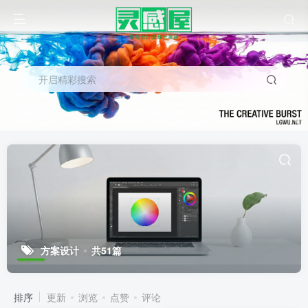
开启精彩搜索
方案设计
共51篇
排序
更新
浏览
点赞
评论