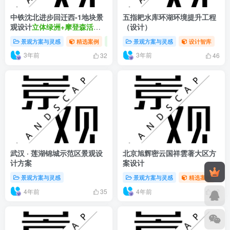
中铁沈北进步回迁西-1地块景
五指耙水库环湖环境提升工程
观设计
立体绿洲+摩登森活住
（设计）
宅
景观方案与灵感
精选案例
设计智库
景观方案与灵感
设计智库
3年前
3年前
32
46
武汉 · 莲湖锦城示范区景观设
北京旭辉密云国祥雲著大区方
计方案
案设计
景观方案与灵感
景观方案与灵感
精选案例
4年前
4年前
35
42